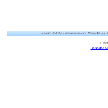
Copyright 2006-2011 Messaggiamo.Com -
Mappa del Sito
-
Hosti
Dedicated se