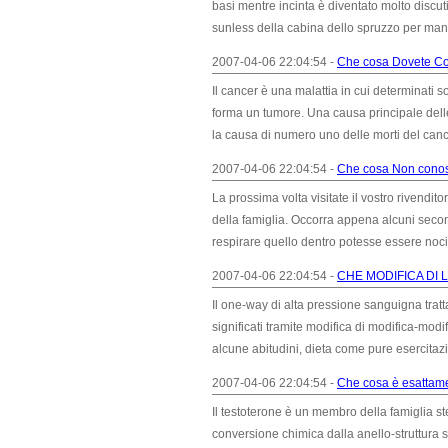
basi mentre incinta è diventato molto discut
sunless della cabina dello spruzzo per manten
2007-04-06 22:04:54 -
Che cosa Dovete Co
Il cancer è una malattia in cui determinati 
forma un tumore. Una causa principale dell
la causa di numero uno delle morti del canc
2007-04-06 22:04:54 -
Che cosa Non conosc
La prossima volta visitate il vostro rivendi
della famiglia. Occorra appena alcuni second
respirare quello dentro potesse essere nociv
2007-04-06 22:04:54 -
CHE MODIFICA DI 
Il one-way di alta pressione sanguigna trat
significati tramite modifica di modifica-mod
alcune abitudini, dieta come pure esercitaz
2007-04-06 22:04:54 -
Che cosa è esattamen
Il testoterone è un membro della famiglia s
conversione chimica dalla anello-struttura s