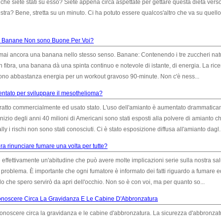
siete stati su esso? Siete appena circa aspettate per gettare questa dieta vers
inestra? Bene, stretta su un minuto. Ci ha potuto essere qualcos'altro che va su quello
e Banane Non sono Buone Per Voi?
mai ancora una banana nello stesso senso. Banane: Contenendo i tre zuccheri natura
 con fibra, una banana dà una spinta continuo e notevole di istante, di energia. La ric
no abbastanza energia per un workout gravoso 90-minute. Non c'è ness...
entato per sviluppare il mesothelioma?
estratto commercialmente ed usato stato. L'uso dell'amianto è aumentato drammatic
izio degli anni 40 milioni di Americani sono stati esposti alla polvere di amianto c
ally i rischi non sono stati conosciuti. Ci è stato esposizione diffusa all'amianto dagl..
era rinunciare fumare una volta per tutte?
effettivamente un'abitudine che può avere molte implicazioni serie sulla nostra sa
problema. È importante che ogni fumatore è informato dei fatti riguardo a fumare e
lo che spero servirò da apri dell'occhio. Non so è con voi, ma per quanto so...
noscere Circa La Gravidanza E Le Cabine D'Abbronzatura
 conoscere circa la gravidanza e le cabine d'abbronzatura. La sicurezza d'abbronzat