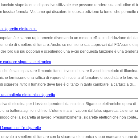
lanciato stupefacente dispositivo stilizzate che possono rendere sua abitudine di 
tossico formula. Vediamo qui discutere in questa edizione la fonte, che permette 
a sigaretta elettronica
 popolarità e stanno rapidamente diventando un metodo efficace di riduzione del d
strumento di smettere di fumare. Anche se non sono stati approvati dal FDA come dis
 dei loro usi più popolari e scegliendo una e-cig per questa funzione è una tendenza
e cartucce sigaretta elettronica
 che è stato spazzare il mondo fumo. Invece di usare il vecchio metodo di illumina
niche forniscono una raffica di vapore di nicotina al fumatore di soddisfare le loro vo
sigarette, tutto il fumatore deve fare è di tanto in tanto cambiare la cartuccia di...
una batteria elettronica sigaretta
tiva di nicotina per i tossicodipendenti da nicotina. Sigarette elettroniche opera di
a batteria agli ioni di litio. L'utente inala il vapore dal falso sigaretta. L'utente ha
modo che la sigaretta al lavoro. Presumibilmente, sigarette elettroniche non conte..
 fumare con l'e-sigarette
i provato a smettere di fumare con la sigaretta elettronica si può mancare su uno de