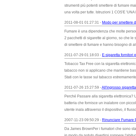
strumenti più potenti smettere di fumare mai.
una volta per tutte. Istruzioni 1 COS'E 'UNA E
2011-08-01 01:27:31 -
Modo per smettere d
Fumare è una dipendenza che molte persone 
2 pacchetti di sigarette al giorno, so che le
di smettere di fumare e hanno bisogno di al
2011-07-29 01:18:03 -
E-sigaretta fornitori 
Tobacco Tax Free con la sigaretta elettronica
tabacco non si applicano che mantiene bassi i
Stati con le tasse sul tabacco estremament
2011-07-26 15:27:59 -
All'ingrosso sigaretta
Perché Passare alla sigaretta elettronica? U
batteria che fornisce un inalatore con picc
utente inala attraverso il dispositivo, il flus
2007-11-23 09:50:29 -
Rinunciare Fumare P
Da James BrownPer i fumatori che sono stat
in modo da potuto divertirsi rompere l'abit