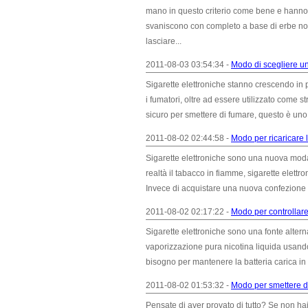
mano in questo criterio come bene e hanno 
svaniscono con completo a base di erbe non 
lasciare...
2011-08-03 03:54:34 -
Modo di scegliere un
Sigarette elettroniche stanno crescendo in
i fumatori, oltre ad essere utilizzato come 
sicuro per smettere di fumare, questo è uno
2011-08-02 02:44:58 -
Modo per ricaricare l
Sigarette elettroniche sono una nuova moda
realtà il tabacco in fiamme, sigarette elettro
Invece di acquistare una nuova confezione di 
2011-08-02 02:17:22 -
Modo per controllare 
Sigarette elettroniche sono una fonte alterna
vaporizzazione pura nicotina liquida usando un
bisogno per mantenere la batteria carica in 
2011-08-02 01:53:32 -
Modo per smettere di
Pensate di aver provato di tutto? Se non ha