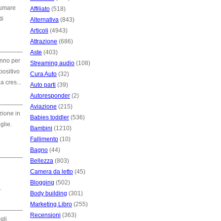
fumare
Affiliato
(518)
di
Alternativa
(843)
Articoli
(4943)
Attrazione
(686)
Aste
(403)
anno per
Streaming audio
(108)
positivo
Cura Auto
(32)
 cres...
Auto parti
(39)
Autoresponder
(2)
Aviazione
(215)
zione in
Babies toddler
(536)
glie.
Bambini
(1210)
Fallimento
(10)
Bagno
(44)
Bellezza
(803)
Camera da letto
(45)
Blogging
(502)
.
Body building
(301)
Marketing Libro
(255)
Recensioni
(363)
gli