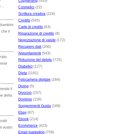
Copywriting
(553)
...
Cosmetici
(22)
Scrittura creativa
(224)
Credito
(545)
i bambini
Carte di credito
(63)
 che il
Riparazione di credito
(9)
Negoziazione di valute
(172)
Recupero dati
(200)
Appuntamenti
(543)
rato.
Riduzione del debito
(725)
inese
Diabetici
(127)
Dieta
(1181)
Fotocamera digitale
(284)
Diving
(5)
rende il
Divorzio
(157)
ne della
Dominio
(156)
Suggerimenti Guida
(169)
Ebay
(87)
Ebook
(214)
ostri
Ecommerce
(423)
l vostro
Email marketing
(759)