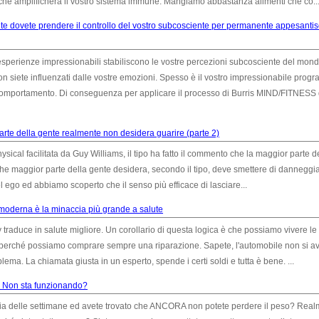
 che amplificherà il vostro sistema immune. Mangiamo abbastanza alimenti che co..
e dovete prendere il controllo del vostro subcosciente per permanente appesantis
esperienze impressionabili stabiliscono le vostre percezioni subcosciente del mond
n siete influenzati dalle vostre emozioni. Spesso è il vostro impressionabile prog
ro comportamento. Di conseguenza per applicare il processo di Burris MIND/FITNESS
rte della gente realmente non desidera guarire (parte 2)
sical facilitata da Guy Williams, il tipo ha fatto il commento che la maggior parte d
he maggior parte della gente desidera, secondo il tipo, deve smettere di danneggia
 ego ed abbiamo scoperto che il senso più efficace di lasciare...
moderna è la minaccia più grande a salute
y traduce in salute migliore. Un corollario di questa logica è che possiamo vivere le
perché possiamo comprare sempre una riparazione. Sapete, l'automobile non si avv
lema. La chiamata giusta in un esperto, spende i certi soldi e tutta è bene. ...
a Non sta funzionando?
pia delle settimane ed avete trovato che ANCORA non potete perdere il peso? Rea