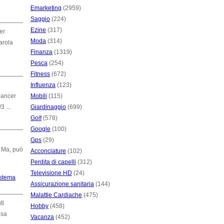
Emarketing
(2959)
Saggio
(224)
Ezine
(317)
er
Moda
(314)
arola
Finanza
(1319)
Pesca
(254)
Fitness
(672)
Influenza
(123)
 Cancer
Mobili
(115)
 ...
Giardinaggio
(699)
Golf
(578)
Google
(100)
Gps
(29)
! Ma, può
Acconciature
(102)
Perdita di capelli
(312)
Televisione HD
(24)
istema
Assicurazione sanitaria
(144)
Malattie Cardiache
(475)
ti
Hobby
(458)
osa
Vacanza
(452)