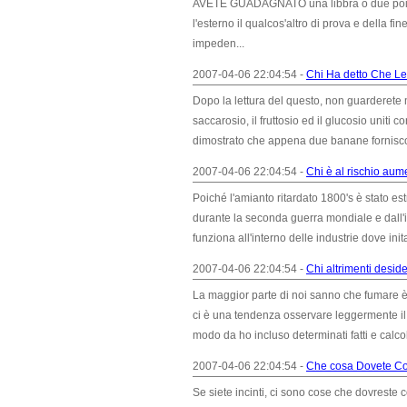
AVETE GUADAGNATO una libbra o due poiché 
l'esterno il qualcos'altro di prova e della f
impeden...
2007-04-06 22:04:54 -
Chi Ha detto Che L
Dopo la lettura del questo, non guarderete 
saccarosio, il fruttosio ed il glucosio uniti
dimostrato che appena due banane fornisco
2007-04-06 22:04:54 -
Chi è al rischio aum
Poiché l'amianto ritardato 1800's è stato 
durante la seconda guerra mondiale e dall'in
funziona all'interno delle industrie dove init
2007-04-06 22:04:54 -
Chi altrimenti desid
La maggior parte di noi sanno che fumare è 
ci è una tendenza osservare leggermente il 
modo da ho incluso determinati fatti e calco
2007-04-06 22:04:54 -
Che cosa Dovete Co
Se siete incinti, ci sono cose che dovreste