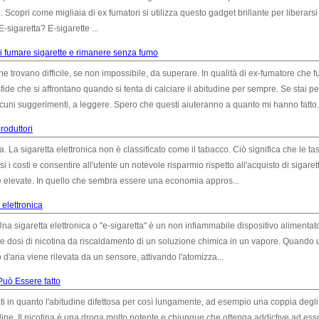
 Scopri come migliaia di ex fumatori si utilizza questo gadget brillante per liberarsi 
-sigaretta? E-sigarette ...
i fumare sigarette e rimanere senza fumo
trovano difficile, se non impossibile, da superare. In qualità di ex-fumatore che
 sfide che si affrontano quando si tenta di calciare il abitudine per sempre. Se stai 
cuni suggerimenti, a leggere. Spero che questi aiuteranno a quanto mi hanno fatto. 
produttori
. La sigaretta elettronica non è classificato come il tabacco. Ciò significa che le ta
 costi e consentire all'utente un notevole risparmio rispetto all'acquisto di sigaret
e elevate. In quello che sembra essere una economia appros...
 elettronica
na sigaretta elettronica o "e-sigaretta" è un non infiammabile dispositivo alimentat
ole dosi di nicotina da riscaldamento di un soluzione chimica in un vapore. Quando 
so d'aria viene rilevata da un sensore, attivando l'atomizza...
uò Essere fatto
i in quanto l'abitudine difettosa per così lungamente, ad esempio una coppia degli
udine. Il nicotina è una droga molto potente e chiunque che ottenga addictive ad ess