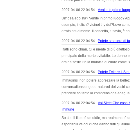
medico può chiedere un digiuno prova del c
2007-04-06 22:04:54 -
Venite In primo luog
Un'idea egoista? Venite in primo luogo? Appe
esempio, il clich? vicinot thy del?Love com
errata attualmente. Il concetto, tuttavia, è 
2007-04-06 22:04:54 -
Potete smettere di 
I fatti sono chiari. Ci è niente di più difett
principale della morte evitabile. Le donne s
ora ha sostituito la malattia di cuore come 
2007-04-06 22:04:54 -
Potete Evitare Il Sinu
Immaginisi non potere apprezzare la belle
conversations.or good-natured dei vostri col
prendere soltanto la comprensione adeguata d
2007-04-06 22:04:54 -
Voi Siete Che cosa 
Immune
So che il titolo è un oldie, ma realmente è u
asportabili veloci ci che danno tutti gli a