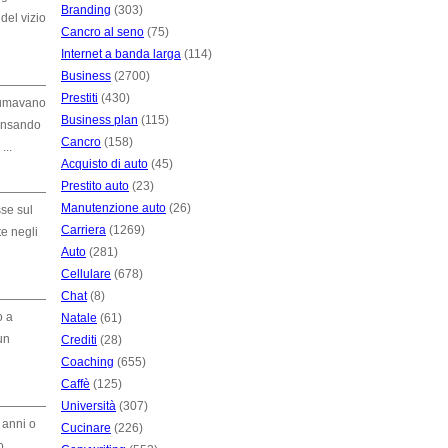
Branding
(303)
del vizio
Cancro al seno
(75)
Internet a banda larga
(114)
Business
(2700)
Prestiti
(430)
 fumavano
Business plan
(115)
pensando
Cancro
(158)
...
Acquisto di auto
(45)
Prestito auto
(23)
Manutenzione auto
(26)
sse sul
Carriera
(1269)
te negli
Auto
(281)
Cellulare
(678)
Chat
(8)
o a
Natale
(61)
un
Crediti
(28)
Coaching
(655)
Caffè
(125)
Università
(307)
 anni o
Cucinare
(226)
o