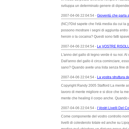
sviluppa un determinato genere di dipendenz
2007-04-06 22:04:54 -
Gioventù che parla a
(NC)?Did sapete che l'età media da cui la 
possono mostrare i segni di aggiunta entro i
heroin o la cocaina? Questi sono fatti spa
2007-04-06 22:04:54 -
Le VOSTRE RISOL
L'anno del gallo di legno verde è su noi. Al
Dall'anno del gallo è circa cominciare, ess
sano? Quando avete una lista senza fine di
2007-04-06 22:04:54 -
La vostra struttura 
Copyright Randy 2005 Stafford La mente asso
lavoro di mente migliore e si dice che la me
mente che healing il corpo anche. Quando e
2007-04-06 22:04:54 -
I Vostri Livelli Del C
Come componente del vostro controllo normale
livelli di colesterolo totale ed anche su Li