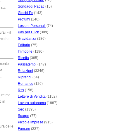
Shopping online
(78)
o
Sondaggi Pagati
(15)
 sta
Giochi Pc
(143)
Profumi
(146)
Lesioni Personali
(74)
Pay per Click
(309)
li - il
Gravidanza
(186)
erca ha
Editoria
(75)
Immobile
(1190)
Ricetta
(385)
amente
Passatempi
(147)
he
Relazioni
(3346)
.
Riprendi
(54)
Romance
(126)
Rss
(158)
lute ma
Lettere di Vendita
(1152)
d in
Lavoro autonomo
(1887)
Seo
(1395)
Scarpe
(77)
Piccole imprese
(915)
ura delle
Fumare
(227)