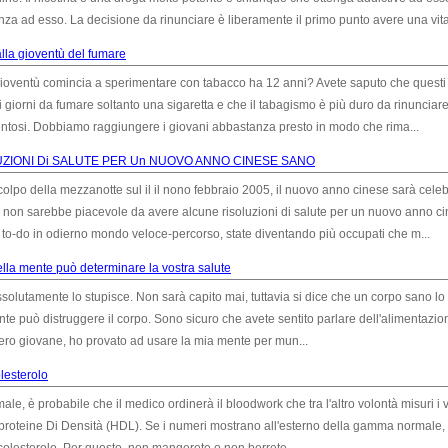
a ad esso. La decisione da rinunciare è liberamente il primo punto avere una vita 
lla gioventù del fumare
gioventù comincia a sperimentare con tabacco ha 12 anni? Avete saputo che quest
 giorni da fumare soltanto una sigaretta e che il tabagismo è più duro da rinunciare
ventosi. Dobbiamo raggiungere i giovani abbastanza presto in modo che rima...
UZIONI Di SALUTE PER Un NUOVO ANNO CINESE SANO
 colpo della mezzanotte sul il il nono febbraio 2005, il nuovo anno cinese sarà celeb
o non sarebbe piacevole da avere alcune risoluzioni di salute per un nuovo anno c
 to-do in odierno mondo veloce-percorso, state diventando più occupati che m...
della mente può determinare la vostra salute
lutamente lo stupisce. Non sarà capito mai, tuttavia si dice che un corpo sano lo 
nte può distruggere il corpo. Sono sicuro che avete sentito parlare dell'alimentazio
ro giovane, ho provato ad usare la mia mente per mun...
olesterolo
, è probabile che il medico ordinerà il bloodwork che tra l'altro volontà misuri i v
poproteine Di Densità (HDL). Se i numeri mostrano all'esterno della gamma normale, i