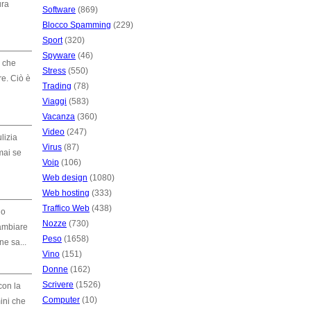
ura
Software
(869)
Blocco Spamming
(229)
Sport
(320)
Spyware
(46)
o che
Stress
(550)
e. Ciò è
Trading
(78)
Viaggi
(583)
Vacanza
(360)
Video
(247)
lizia
Virus
(87)
mai se
Voip
(106)
Web design
(1080)
Web hosting
(333)
Traffico Web
(438)
no
Nozze
(730)
cambiare
Peso
(1658)
e sa...
Vino
(151)
Donne
(162)
Scrivere
(1526)
con la
Computer
(10)
ini che