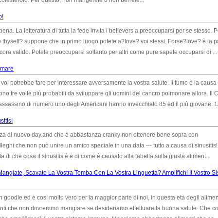
olesterolo. Per questo, non mangerete o non berrete...
o!
na. La letteratura di tutta la fede invita i believers a preoccuparsi per se stesso. P
e thyself? suppone che in primo luogo potete a?love? voi stessi. Forse?love? è la p
ancora valido. Potete preoccuparsi soltanto per altri come pure sapete occuparsi di ...
fumare
oso voi potrebbe fare per interessare avversamente la vostra salute. Il fumo è la causa
ono tre volte più probabili da sviluppare gli uomini del cancro polmonare allora. Il
l'assassino di numero uno degli Americani hanno invecchiato 85 ed il più giovane. 1/3
sitis!
zza di nuovo day.and che è abbastanza cranky non ottenere bene sopra con
leghi che non può unire un amico speciale in una data --- tutto a causa di sinusitis
i che cosa il sinusitis è e di come è causato alla tabella sulla giusta aliment...
Mangiate, Scavate La Vostra Tomba Con La Vostra Linguetta? Amplifichi Il Vostro S
n goodie ed è così molto vero per la maggior parte di noi, in questa età degli alimen
limenti che non dovremmo mangiare se desideriamo effettuare la buona salute. Che c