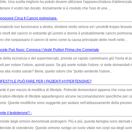
ibile. Una scelta migliore ha potuto dovere utilizzare l'apparecchiatura d'abbronzat
ere il vostro tan dorato. Inizialmente si è creduto che l'uso di una ...
noscere Circa Il Cancro polmonare.
somatociti non funzionano a destra, dividere molto veloce ed i prodotti troppo tessut
e morti del cancro in entrambi gli uomini e donne è probabilmente cancro polmonar
ro che sorpassano il cancro di seno come la causa principale delle morti nelle...
ete Può Nuoc: Conosca I Vostri Pulitori Prima che Compriate
tore della vicinanza o del supermercato, prenda un rapido camminano giù l'isola di pu
i per notare l'odore, quindi passi. Se già avete notato l'odore, vi siete domandati 
a alla vostra salute? Bene, quello odore che "pulito-sentente l'odore...
LIFESTYLE PUÒ FARE PER I PAZIENTI HYPERTENSIVE?
tante è per mezzo di modifica di lifestyle. Potreste domandarsi appena che cosa so
ification-lifestyle di lifestyle appartengono alcune raccomandazioni specifiche per 
ione. Queste modifiche sono suggerite per aiutare nell'abbassamento della pression
te il testoterone? -
teroide degli ormoni denominati androgeni. Più e più, questa famiglia sono derivati 
teroide di colesterolo. Questo ormone svolge un ruolo vitale nei corpi sia degli uom