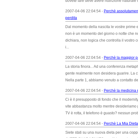
dovete fare deve avere nutrizione naturale
2007-04-06 22:04:54 -
Perchè assolutament
perdita
Dal momento della nascita le vostre prime 
non è un momento del giorno o notte che no
dichiara, non logica che controlla il vost
i...
2007-04-06 22:04:54 -
Perchè la maggior pa
La storia finora... Ad una conferenza metaphy
gente realmente non desidera guarire. La c
Nella parte 1, abbiamo venuto a contatto del
2007-04-06 22:04:54 -
Perchè la medicina 
Ci è il presupposto di fondo che il modernit
vite abbastanza molto mentre desideriamo 
TV è rotta, il telefono è guasto? nessun prob
2007-04-06 22:04:54 -
Perchè La Mia Diet
Siete stati su una nuova dieta per una cop