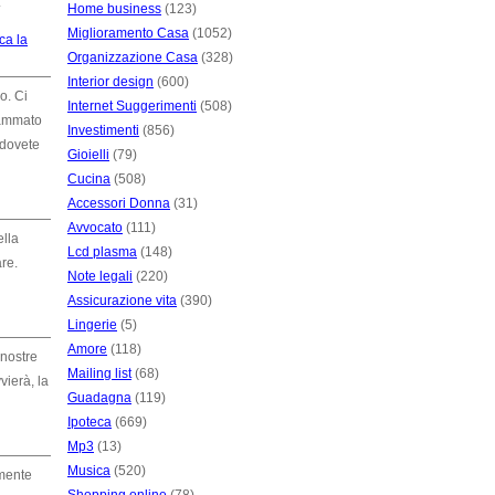
.
Home business
(123)
Miglioramento Casa
(1052)
ca la
Organizzazione Casa
(328)
Interior design
(600)
o. Ci
Internet Suggerimenti
(508)
rammato
Investimenti
(856)
 dovete
Gioielli
(79)
Cucina
(508)
Accessori Donna
(31)
Avvocato
(111)
ella
Lcd plasma
(148)
re.
Note legali
(220)
Assicurazione vita
(390)
Lingerie
(5)
Amore
(118)
 nostre
Mailing list
(68)
ierà, la
Guadagna
(119)
Ipoteca
(669)
Mp3
(13)
Musica
(520)
lmente