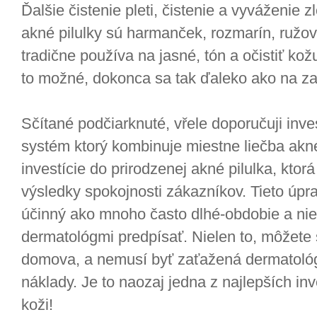
Ďalšie čistenie pleti, čistenie a vyváženie z
akné pilulky sú harmanček, rozmarín, ružové 
tradične používa na jasné, tón a očistiť ko
to možné, dokonca sa tak ďaleko ako na za
Sčítané podčiarknuté, vřele doporučuji inv
systém ktorý kombinuje miestne liečba akné
investície do prirodzenej akné pilulka, ktor
výsledky spokojnosti zákazníkov. Tieto úpr
účinný ako mnoho často dlhé-obdobie a nie
dermatológmi predpísať. Nielen to, môžete 
domova, a nemusí byť zaťažená dermatológ
náklady. Je to naozaj jedna z najlepších inv
koži!