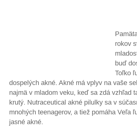
Pamätaj
rokov s
mladost
buď dos
Toľko ľ
dospelých akné. Akné má vplyv na vaše se
najmä v mladom veku, keď sa zdá vzhľad ta
krutý. Nutraceutical akné pilulky sa v súča
mnohých teenagerov, a tiež pomáha Veľa ľudí
jasné akné.