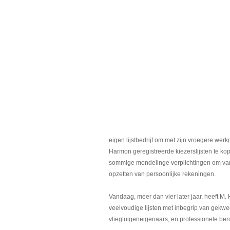
eigen lijstbedrijf om met zijn vroegere we
Harmon geregistreerde kiezerslijsten te ko
sommige mondelinge verplichtingen om van
opzetten van persoonlijke rekeningen.
Vandaag, meer dan vier later jaar, heeft M.
veelvoudige lijsten met inbegrip van gekw
vliegtuigeneigenaars, en professionele ber