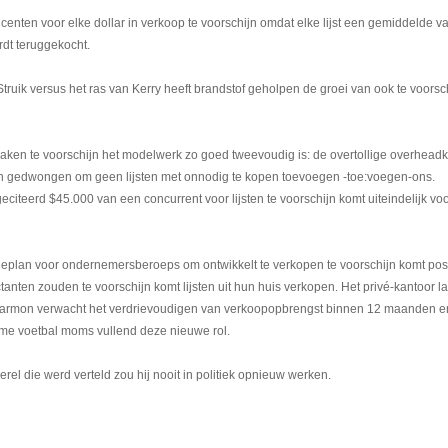
centen voor elke dollar in verkoop te voorschijn omdat elke lijst een gemiddelde v
dt teruggekocht.
ruik versus het ras van Kerry heeft brandstof geholpen de groei van ook te voorsc
ken te voorschijn het modelwerk zo goed tweevoudig is: de overtollige overhead
n gedwongen om geen lijsten met onnodig te kopen toevoegen -toe:voegen-ons.
eciteerd $45.000 van een concurrent voor lijsten te voorschijn komt uiteindelijk vo
eplan voor ondernemersberoeps om ontwikkelt te verkopen te voorschijn komt post
ctanten zouden te voorschijn komt lijsten uit hun huis verkopen. Het privé-kantoor l
Harmon verwacht het verdrievoudigen van verkoopopbrengst binnen 12 maanden e
ome voetbal moms vullend deze nieuwe rol.
rel die werd verteld zou hij nooit in politiek opnieuw werken.