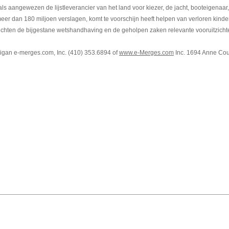
s aangewezen de lijstleverancier van het land voor kiezer, de jacht, booteigenaar, 
eer dan 180 miljoen verslagen, komt te voorschijn heeft helpen van verloren kind
ichten de bijgestane wetshandhaving en de geholpen zaken relevante vooruitzicht
rigan e-merges.com, Inc. (410) 353.6894 of
www.e-Merges.com
Inc. 1694 Anne Cour