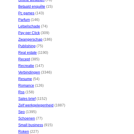
Online winkelen
(78)
Betaald enquête
(15)
Pc games
(143)
Parfum
(146)
Letselschade
(74)
Pay per Click
(309)
Zwangerschap
(186)
Publishing
(75)
Real estate
(1190)
Recept
(385)
Recreatie
(147)
Verbindingen
(3346)
Resume
(54)
Romance
(126)
Rss
(158)
Sales brief
(1152)
Zelf werkgelegenheid
(1887)
Seo
(1395)
Schoenen
(77)
Small business
(915)
Roken
(227)