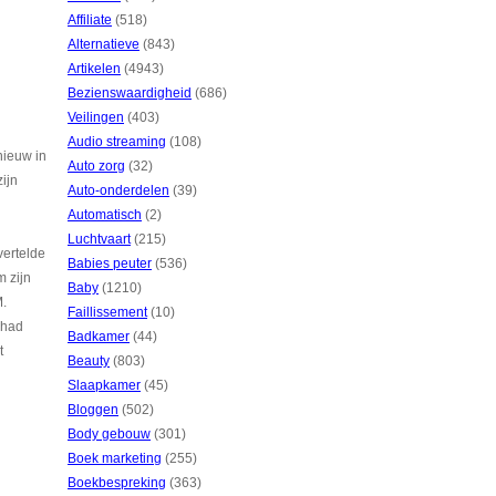
Affiliate
(518)
Alternatieve
(843)
Artikelen
(4943)
Bezienswaardigheid
(686)
Veilingen
(403)
Audio streaming
(108)
nieuw in
Auto zorg
(32)
ijn
Auto-onderdelen
(39)
Automatisch
(2)
Luchtvaart
(215)
vertelde
Babies peuter
(536)
 zijn
Baby
(1210)
M.
Faillissement
(10)
 had
Badkamer
(44)
t
Beauty
(803)
Slaapkamer
(45)
Bloggen
(502)
n
Body gebouw
(301)
Boek marketing
(255)
Boekbespreking
(363)