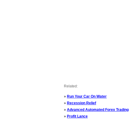
Related:
»
Run Your Car On Water
»
Recession Relief
»
Advanced Automated Forex Trading
»
Profit Lance