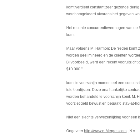
komt verdient constant zeer gezonde dertig 
wordt omgekeerd alvorens het gegeven wor
Het recente concurrentievermogen van de St
komt.
Maar volgens M. Harmon: De "reden komt za
worden geëlimineerd en de cliënten worde
Bijvoorbeeld, werd een recent vooruitzicht g
$10.000."
komt te voorschijn momenteel een concessi
telefoonlijsten. Deze onafhankelijke contra
worden behandeld te voorschijn komt. M. 
voorziet geld bewust en begaafd stay-at-h
Niet een slechte verwezenlijking voor een ke
Ongeveer
http://www.e-Merges.com
, N.v..