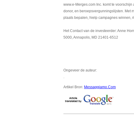
www.e-Merges.com Inc. komt te voorschijn al
donor, en beroepsvergunningslijsten. Met m
plaats bepalen, hielp campagnes winnen, r
Het Contact van de investeerder: Anne Hor
5000, Annapolis, MD 21401-6512
Ongeveer de auteur:
.
Artikel Bron:
Messaggiamo.Com