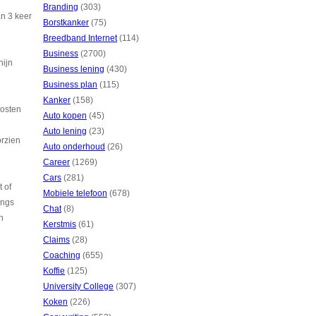
Branding
(303)
an 3 keer
Borstkanker
(75)
Breedband Internet
(114)
Business
(2700)
hijn
Business lening
(430)
Business plan
(115)
Kanker
(158)
kosten
Auto kopen
(45)
Auto lening
(23)
orzien
Auto onderhoud
(26)
Career
(1269)
Cars
(281)
 of
Mobiele telefoon
(678)
angs
Chat
(8)
n
Kerstmis
(61)
Claims
(28)
Coaching
(655)
Koffie
(125)
University College
(307)
Koken
(226)