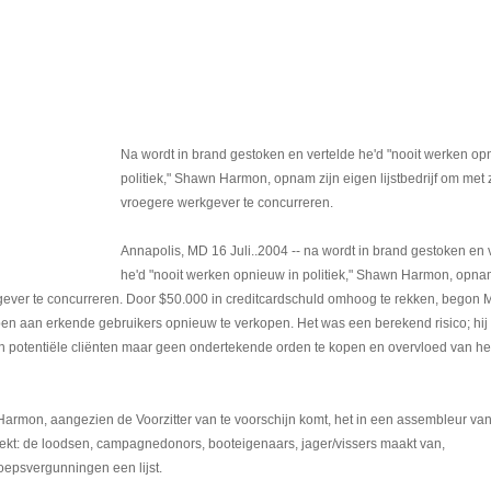
Na wordt in brand gestoken en vertelde he'd "nooit werken op
politiek," Shawn Harmon, opnam zijn eigen lijstbedrijf om met z
vroegere werkgever te concurreren.
Annapolis, MD 16 Juli..2004 -- na wordt in brand gestoken en 
he'd "nooit werken opnieuw in politiek," Shawn Harmon, opnam
rkgever te concurreren. Door $50.000 in creditcardschuld omhoog te rekken, begon 
pen aan erkende gebruikers opnieuw te verkopen. Het was een berekend risico; hij
 potentiële cliënten maar geen ondertekende orden te kopen en overvloed van he
 Harmon, aangezien de Voorzitter van te voorschijn komt, het in een assembleur va
eekt: de loodsen, campagnedonors, booteigenaars, jager/vissers maakt van,
oepsvergunningen een lijst.