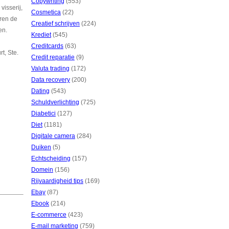
Copywriting
(553)
visserij,
Cosmetica
(22)
eren de
Creatief schrijven
(224)
en.
Krediet
(545)
Creditcards
(63)
t, Ste.
Credit reparatie
(9)
Valuta trading
(172)
Data recovery
(200)
Dating
(543)
Schuldverlichting
(725)
Diabetici
(127)
Diet
(1181)
Digitale camera
(284)
Duiken
(5)
Echtscheiding
(157)
Domein
(156)
Rijvaardigheid tips
(169)
Ebay
(87)
Ebook
(214)
E-commerce
(423)
E-mail marketing
(759)