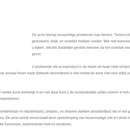
De acne brengt reusachtige problemen aan tieners. Tieners d
geïsoleerd, lelijk, en onzeker hebben voelen. Wie niet wannee
u kijken, slechts duidelijke gevilde mensen op het voetstuk wo
gezet.
U probeerde elk acneproduct in de markt uit maar niets schijnt
w sociaal leven maar lijstwerk veroordeeld is niet omdat de acne niet voor altijd za
pen welke acne werkelijk is en van daar kunt u de noodzakelijke acties voeren in he
cneprobleem.
(whiteheads en blackheads), pimples, en diepere stukken (knobbeltjes) die in het g
pens. De acne wordt veroorzaakt door opeenhoping van bovenmatige olie en dode h
lijke hormonen, belemmerde huid en bacteriën.