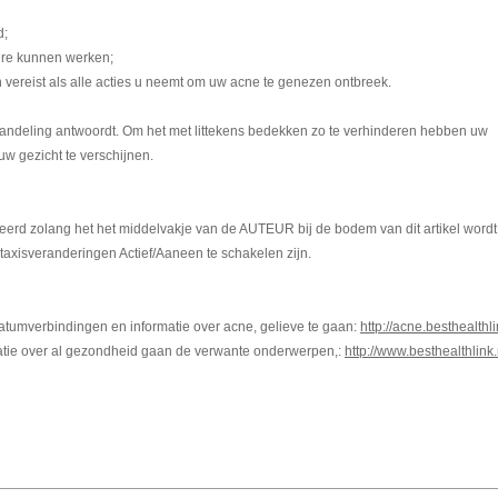
d;
ere kunnen werken;
n vereist als alle acties u neemt om uw acne te genezen ontbreek.
andeling antwoordt. Om het met littekens bedekken zo te verhinderen hebben uw
w gezicht te verschijnen.
uceerd zolang het het middelvakje van de AUTEUR bij de bodem van dit artikel word
axisveranderingen Actief/Aaneen te schakelen zijn.
tumverbindingen en informatie over acne, gelieve te gaan:
http://acne.besthealthli
matie over al gezondheid gaan de verwante onderwerpen,:
http://www.besthealthlink.