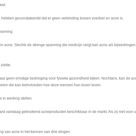
eet.
 hebben geconstateerdd dat er geen verbinding tussen voedsel en acne is.
panning.
 in acne. Slechts de strenge spanning die medicijn vergt kan acne als bijwerkingen
ziekte.
r geen ernstige bedreiging voor fysieke gezondheid kijken. Nochtans, kan de a
vloeien die kan beïnvloeden hoe deze mensen hun leven leven.
 in werking stellen.
rd vandaag gebruikend acneproducten beschikbaar in de markt. Als zij niet voor 
ing van acne in het kennen van drie dingen: