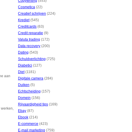
Copywriting
(553)
Cosmetica
(22)
Creatief schrijven
(224)
Krediet
(545)
Creditcards
(63)
Credit reparatie
(9)
Valuta trading
(172)
Data recovery
(200)
Dating
(543)
Schuldverlichting
(725)
Diabetici
(127)
Diet
(1181)
cne aan
Digitale camera
(284)
Duiken
(5)
Echtscheiding
(157)
Domein
(156)
Rijvaardigheid tips
(169)
u werken,
Ebay
(87)
Ebook
(214)
E-commerce
(423)
E-mail marketing
(759)