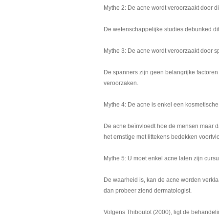
Mythe 2: De acne wordt veroorzaakt door di
De wetenschappelijke studies debunked dit
Mythe 3: De acne wordt veroorzaakt door s
De spanners zijn geen belangrijke factoren
veroorzaken.
Mythe 4: De acne is enkel een kosmetische 
De acne beïnvloedt hoe de mensen maar daa
het ernstige met littekens bedekken voort
Mythe 5: U moet enkel acne laten zijn cursus
De waarheid is, kan de acne worden verklaa
dan probeer ziend dermatologist.
Volgens Thiboutot (2000), ligt de behandel