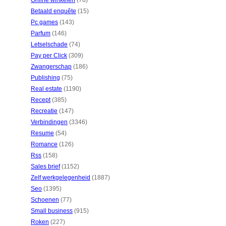
Online winkelen
(78)
Betaald enquête
(15)
Pc games
(143)
Parfum
(146)
Letselschade
(74)
Pay per Click
(309)
Zwangerschap
(186)
Publishing
(75)
Real estate
(1190)
Recept
(385)
Recreatie
(147)
Verbindingen
(3346)
Resume
(54)
Romance
(126)
Rss
(158)
Sales brief
(1152)
Zelf werkgelegenheid
(1887)
Seo
(1395)
Schoenen
(77)
Small business
(915)
Roken
(227)