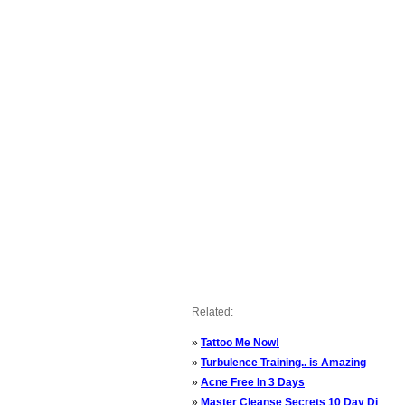
Related:
»
Tattoo Me Now!
»
Turbulence Training.. is Amazing
»
Acne Free In 3 Days
»
Master Cleanse Secrets 10 Day Di