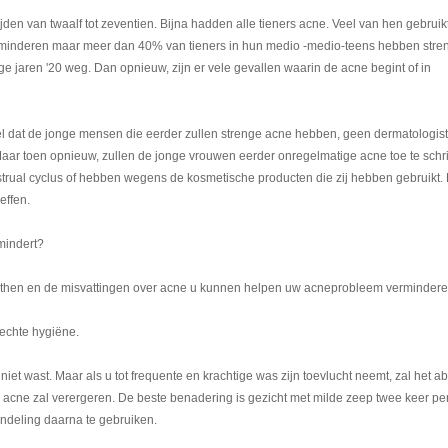
jden van twaalf tot zeventien. Bijna hadden alle tieners acne. Veel van hen gebrui
rminderen maar meer dan 40% van tieners in hun medio -medio-teens hebben stre
e jaren '20 weg. Dan opnieuw, zijn er vele gevallen waarin de acne begint of in
el dat de jonge mensen die eerder zullen strenge acne hebben, geen dermatologist
aar toen opnieuw, zullen de jonge vrouwen eerder onregelmatige acne toe te schr
rual cyclus of hebben wegens de kosmetische producten die zij hebben gebruikt. D
effen.
rmindert?
ythen en de misvattingen over acne u kunnen helpen uw acneprobleem vermindere
lechte hygiëne.
niet wast. Maar als u tot frequente en krachtige was zijn toevlucht neemt, zal het a
 acne zal verergeren. De beste benadering is gezicht met milde zeep twee keer pe
deling daarna te gebruiken.