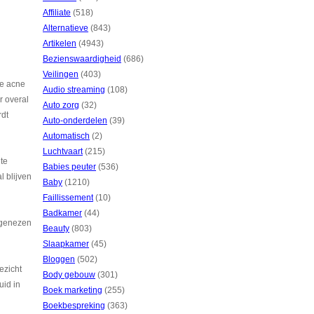
Affiliate
(518)
Alternatieve
(843)
Artikelen
(4943)
Bezienswaardigheid
(686)
Veilingen
(403)
ie acne
Audio streaming
(108)
r overal
Auto zorg
(32)
rdt
Auto-onderdelen
(39)
Automatisch
(2)
Luchtvaart
(215)
 te
Babies peuter
(536)
l blijven
Baby
(1210)
Faillissement
(10)
Badkamer
(44)
t genezen
Beauty
(803)
Slaapkamer
(45)
Bloggen
(502)
ezicht
Body gebouw
(301)
uid in
Boek marketing
(255)
Boekbespreking
(363)