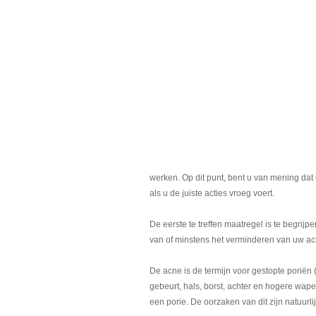
werken. Op dit punt, bent u van mening dat u
als u de juiste acties vroeg voert.
De eerste te treffen maatregel is te begrij
van of minstens het verminderen van uw a
De acne is de termijn voor gestopte poriën 
gebeurt, hals, borst, achter en hogere wa
een porie. De oorzaken van dit zijn natuur