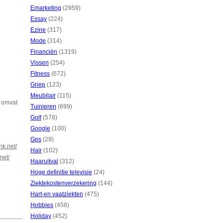
Emarketing
(2959)
Essay
(224)
Ezine
(317)
Mode
(314)
Financiën
(1319)
Vissen
(254)
Fitness
(672)
Griep
(123)
Meubilair
(115)
t omvat
Tuinieren
(699)
Golf
(578)
Google
(100)
Gps
(29)
nk.net/
Hair
(102)
net/
Haaruitval
(312)
Hoge definitie televisie
(24)
Ziektekostenverzekering
(144)
Hart-en vaatziekten
(475)
Hobbies
(458)
Holiday
(452)