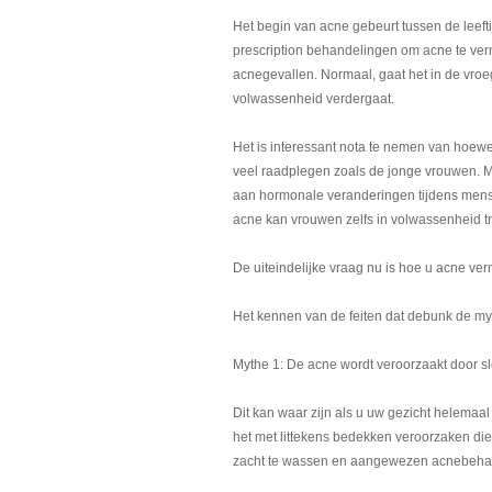
Het begin van acne gebeurt tussen de leefti
prescription behandelingen om acne te ve
acnegevallen. Normaal, gaat het in de vroeg
volwassenheid verdergaat.
Het is interessant nota te nemen van hoew
veel raadplegen zoals de jonge vrouwen. M
aan hormonale veranderingen tijdens menst
acne kan vrouwen zelfs in volwassenheid tr
De uiteindelijke vraag nu is hoe u acne ve
Het kennen van de feiten dat debunk de m
Mythe 1: De acne wordt veroorzaakt door s
Dit kan waar zijn als u uw gezicht helemaal 
het met littekens bedekken veroorzaken die
zacht te wassen en aangewezen acnebehan