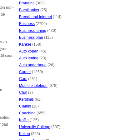
Branding
(303)
kten non-
Borstkanker
(75)
nge
Breedband Internet
(114)
Business
(2700)
Business lening
(430)
Business plan
(115)
s zo
Kanker
(158)
ijven
Auto kopen
(45)
it soort
Auto lening
(23)
Auto onderhoud
(26)
Career
(1269)
Cars
(281)
Mobiele telefoon
(678)
n.
Chat
(8)
Kerstmis
(61)
Claims
(28)
Coaching
(655)
bsoluut
Koffie
(125)
r dag
University College
(307)
Koken
(226)