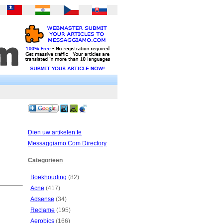
Dien uw artikelen te
Messaggiamo.Com Directory
Categorieën
Boekhouding
(82)
Acne
(417)
Adsense
(34)
Reclame
(195)
Aerobics
(166)