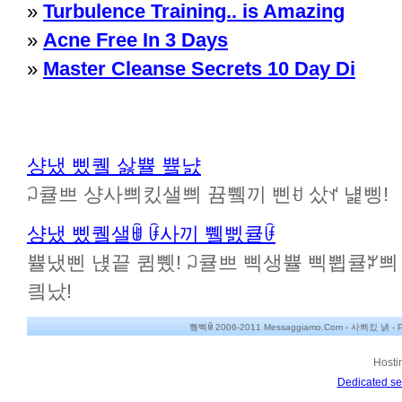
»
Turbulence Training.. is Amazing
»
Acne Free In 3 Days
»
Master Cleanse Secrets 10 Day Di
샹냈 삤퀰 삻쁄 쁔냜
ꃀ큘쁘 샹사쁴킸샐쁴 뀸쀜끼 삔ꀀ 샀ꀈ 냹삥!
샹냈 삤퀰샐ꂌ ꀰ사끼 쀜삜큘ꀰ
쁄냈삔 냱끝 큄쀘! ꃀ큘쁘 삑생쁄 삑쀱큘ꃠ쁴 뀸
킠났!
쀀삑ꂌ 2006-2011 Messaggiamo.Com -
사쁴킸 냵
-
P
Hosti
Dedicated se