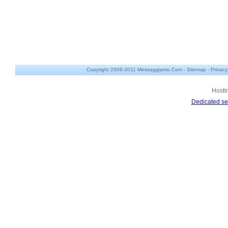
Copyright 2006-2011 Messaggiamo.Com -
Sitemap
-
Privacy
Hosti
Dedicated se