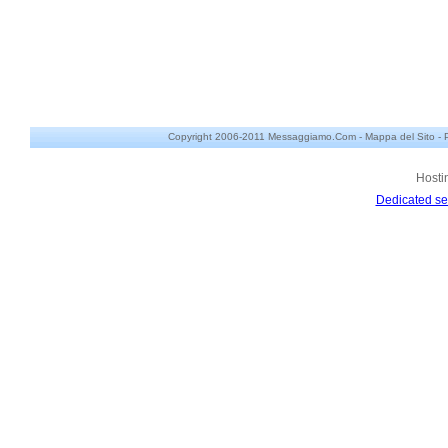
Copyright 2006-2011 Messaggiamo.Com -
Mappa del Sito
-
Hosti
Dedicated se