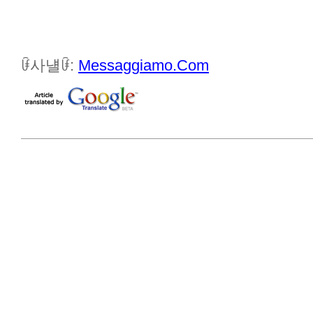
ꀰ사냴ꀰ:
Messaggiamo.Com