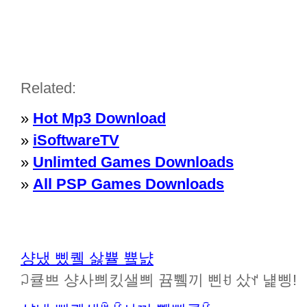
Related:
»
Hot Mp3 Download
»
iSoftwareTV
»
Unlimted Games Downloads
»
All PSP Games Downloads
샹냈 삤퀰 삻쁄 쁔냜
ꃀ큘쁘 샹사쁴킸샐쁴 뀸쀜끼 삔ꀀ 샀ꀈ 냹삥!