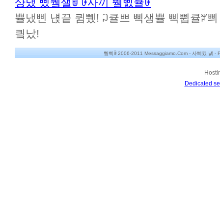
샹냈 삤퀰샐ꂌ ꀰ사끼 쀜삜큘ꀰ
쁄냈삔 냱끝 큄쀘! ꃀ큘쁘 삑생쁄 삑쀱큘ꃠ쁴 뀸
킠났!
쀀삑ꂌ 2006-2011 Messaggiamo.Com -
사쁴킸 냵
-
P
Hosti
Dedicated se