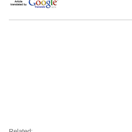
Related: