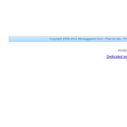
Copyright 2006-2011 Messaggiamo.Com -
Plan du site
-
Pr
Hosti
Dedicated se