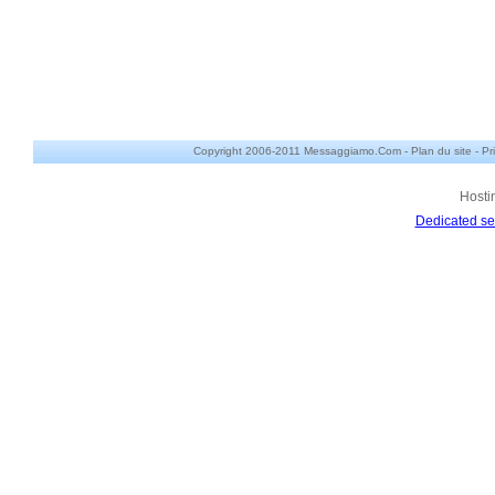
Copyright 2006-2011 Messaggiamo.Com -
Plan du site
-
Pr
Hosti
Dedicated se