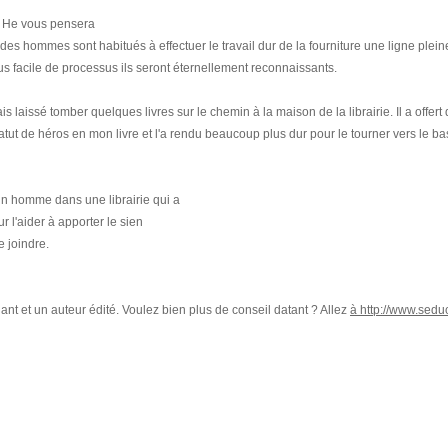
s He vous pensera
 des hommes sont habitués à effectuer le travail dur de la fourniture une ligne plein
us facile de processus ils seront éternellement reconnaissants.
s laissé tomber quelques livres sur le chemin à la maison de la librairie. Il a offert 
atut de héros en mon livre et l'a rendu beaucoup plus dur pour le tourner vers le ba
un homme dans une librairie qui a
ur l'aider à apporter le sien
e joindre.
nt et un auteur édité. Voulez bien plus de conseil datant ? Allez
à http://www.seduc