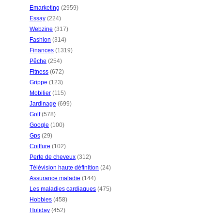
Emarketing
(2959)
Essay
(224)
Webzine
(317)
Fashion
(314)
Finances
(1319)
Pêche
(254)
Fitness
(672)
Grippe
(123)
Mobilier
(115)
Jardinage
(699)
Golf
(578)
Google
(100)
Gps
(29)
Coiffure
(102)
Perte de cheveux
(312)
Télévision haute définition
(24)
Assurance maladie
(144)
Les maladies cardiaques
(475)
Hobbies
(458)
Holiday
(452)