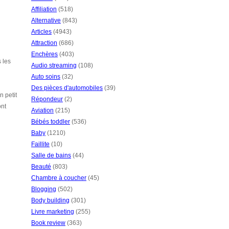
Affiliation
(518)
Alternative
(843)
Articles
(4943)
Attraction
(686)
Enchères
(403)
 les
Audio streaming
(108)
Auto soins
(32)
Des pièces d'automobiles
(39)
 petit
Répondeur
(2)
ont
Aviation
(215)
Bébés toddler
(536)
Baby
(1210)
Faillite
(10)
Salle de bains
(44)
Beauté
(803)
Chambre à coucher
(45)
Blogging
(502)
Body building
(301)
Livre marketing
(255)
Book review
(363)