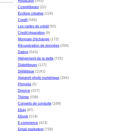
Rédaction
(553)
Cosmétiques
(22)
Écriture créative
(224)
Credit
(545)
Les cartes de crédit
(63)
Credit réparation
(9)
Monnaie d'échange
(172)
Récupération de données
(200)
Dating
(543)
Allégement de la dette
(725)
Diabétiques
(127)
Diététique
(1181)
Appareil photo numérique
(284)
Plongée
(5)
Divorce
(157)
Thème
(156)
Conseils de conduite
(169)
Ebay
(87)
Ebook
(214)
E-commerce
(423)
Email marketing
(759)