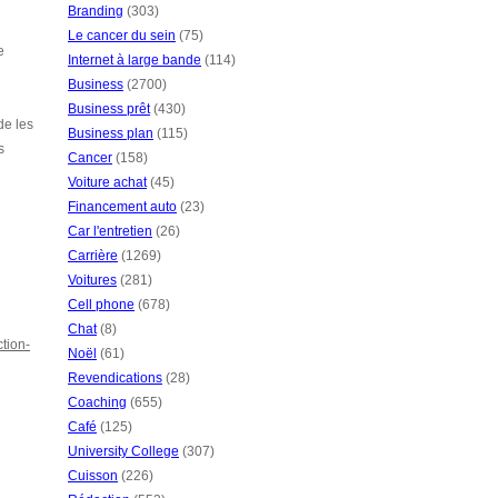
Branding
(303)
Le cancer du sein
(75)
e
Internet à large bande
(114)
Business
(2700)
Business prêt
(430)
de les
Business plan
(115)
s
Cancer
(158)
Voiture achat
(45)
Financement auto
(23)
Car l'entretien
(26)
Carrière
(1269)
Voitures
(281)
Cell phone
(678)
Chat
(8)
tion-
Noël
(61)
Revendications
(28)
Coaching
(655)
Café
(125)
University College
(307)
Cuisson
(226)