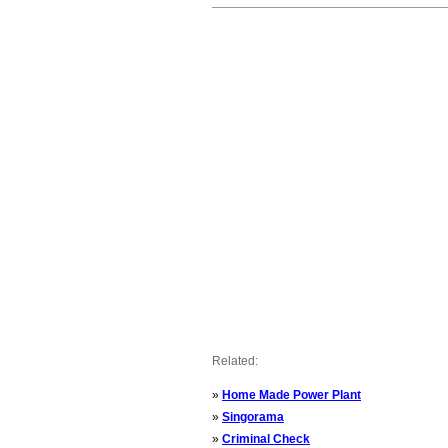
Related:
»
Home Made Power Plant
»
Singorama
»
Criminal Check