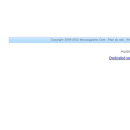
Copyright 2006-2011 Messaggiamo.Com -
Plan du site
-
Pr
Hosti
Dedicated se