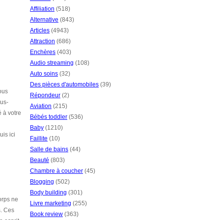
Affiliation
(518)
Alternative
(843)
Articles
(4943)
Attraction
(686)
Enchères
(403)
Audio streaming
(108)
Auto soins
(32)
Des pièces d'automobiles
(39)
ous
Répondeur
(2)
ous-
Aviation
(215)
 à votre
Bébés toddler
(536)
Baby
(1210)
is ici
Faillite
(10)
Salle de bains
(44)
Beauté
(803)
Chambre à coucher
(45)
Blogging
(502)
Body building
(301)
orps ne
Livre marketing
(255)
s. Ces
Book review
(363)