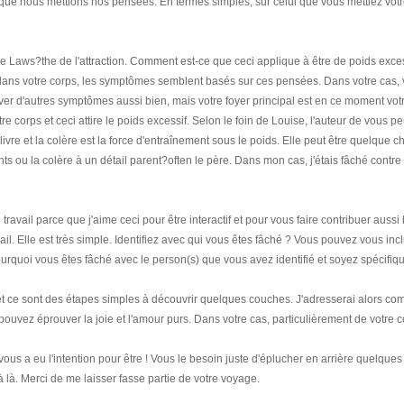
 que nous mettions nos pensées. En termes simples, sur celui que vous mettiez votre
e Laws?the de l'attraction. Comment est-ce que ceci applique à être de poids exces
ns votre corps, les symptômes semblent basés sur ces pensées. Dans votre cas,
er d'autres symptômes aussi bien, mais votre foyer principal est en ce moment vot
corps et ceci attire le poids excessif. Selon le foin de Louise, l'auteur de vous pe
livre et la colère est la force d'entraînement sous le poids. Elle peut être quelque 
ents ou la colère à un détail parent?often le père. Dans mon cas, j'étais fâché contre
ravail parce que j'aime ceci pour être interactif et pour vous faire contribuer aussi 
ail. Elle est très simple. Identifiez avec qui vous êtes fâché ? Vous pouvez vous inc
ourquoi vous êtes fâché avec le person(s) que vous avez identifié et soyez spécifiq
t ce sont des étapes simples à découvrir quelques couches. J'adresserai alors c
pouvez éprouver la joie et l'amour purs. Dans votre cas, particulièrement de votre c
ous a eu l'intention pour être ! Vous le besoin juste d'éplucher en arrière quelques
à là. Merci de me laisser fasse partie de votre voyage.