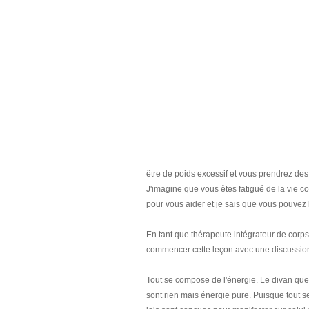
être de poids excessif et vous prendrez d
J'imagine que vous êtes fatigué de la vie 
pour vous aider et je sais que vous pouvez l
En tant que thérapeute intégrateur de corps,
commencer cette leçon avec une discussion s
Tout se compose de l'énergie. Le divan qu
sont rien mais énergie pure. Puisque tout s