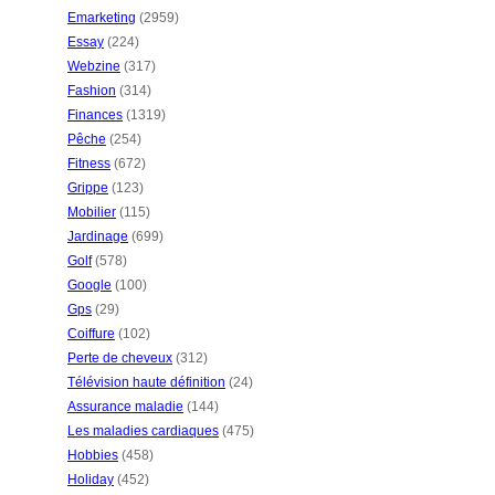
Emarketing
(2959)
Essay
(224)
Webzine
(317)
Fashion
(314)
Finances
(1319)
Pêche
(254)
Fitness
(672)
Grippe
(123)
Mobilier
(115)
Jardinage
(699)
Golf
(578)
Google
(100)
Gps
(29)
Coiffure
(102)
Perte de cheveux
(312)
Télévision haute définition
(24)
Assurance maladie
(144)
Les maladies cardiaques
(475)
Hobbies
(458)
Holiday
(452)