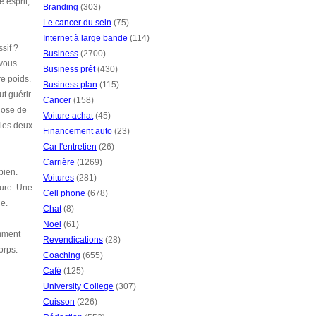
 esprit,
Branding
(303)
Le cancer du sein
(75)
Internet à large bande
(114)
sif ?
Business
(2700)
 vous
Business prêt
(430)
re poids.
Business plan
(115)
ut guérir
Cancer
(158)
chose de
Voiture achat
(45)
 les deux
Financement auto
(23)
Car l'entretien
(26)
Carrière
(1269)
bien.
Voitures
(281)
lure. Une
Cell phone
(678)
ue.
Chat
(8)
Noël
(61)
omment
Revendications
(28)
orps.
Coaching
(655)
Café
(125)
University College
(307)
Cuisson
(226)