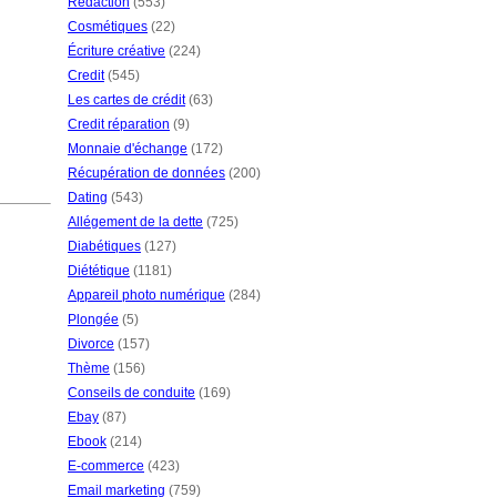
Rédaction
(553)
Cosmétiques
(22)
Écriture créative
(224)
Credit
(545)
Les cartes de crédit
(63)
Credit réparation
(9)
Monnaie d'échange
(172)
Récupération de données
(200)
Dating
(543)
Allégement de la dette
(725)
Diabétiques
(127)
Diététique
(1181)
Appareil photo numérique
(284)
Plongée
(5)
Divorce
(157)
Thème
(156)
Conseils de conduite
(169)
Ebay
(87)
Ebook
(214)
E-commerce
(423)
Email marketing
(759)