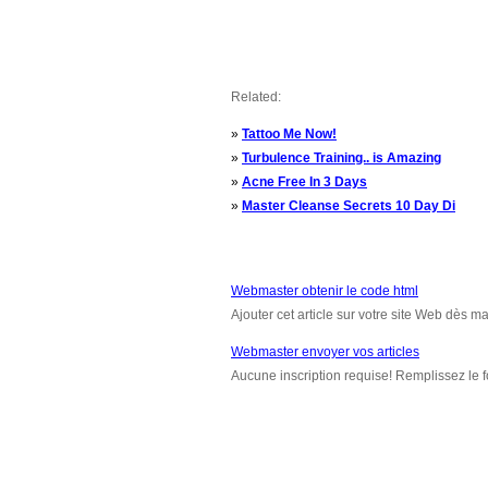
Related:
»
Tattoo Me Now!
»
Turbulence Training.. is Amazing
»
Acne Free In 3 Days
»
Master Cleanse Secrets 10 Day Di
Webmaster obtenir le code html
Ajouter cet article sur votre site Web dès m
Webmaster envoyer vos articles
Aucune inscription requise! Remplissez le f