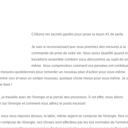
Clôturez les secrets gardés pour peser la leçon #1 de perte
Je suis si reconnaissant que vous prenniez des mesures à la
commande de prise de votre vie. Vous serez stupéfié quand n
travaillons ensemble combien vous découvrirez au sujet de v
même. Vous comprendrez comment vos pensées ont contribué
es mesures quotidiennes pour remonter un nouveau plan d'action pour vous-même.
comme ceci et veux un certain nouveau, quelque chose mieux pour vous-même. Je su
e faire !
 je travaille avec de l'énergie et ai pensé des processus. À cet effet, nous allons
ur l'énergie et comment vous attirez le poids excessif.
e vous vous reposez dessus, la table, même argent se compose de l'énergie. Nos c
e compose de l'énergie, ces choses sont affectées par les lois normales de l'univer