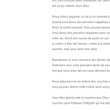
lois sont conçues pour manifester sur celui
est ce qui obtenir vous allez.
Nous allons regarder un de la loi normale d
Quand vous tenez des pensées négatives da
tenez le poids excessif. Vous pouvez éprouv
Vous tenez des pensées négatives dans votre 
votre vie, décrit des issues de poids en son 
la colère à être nié l'amour, colère aux par
parents, mais plus ainsi mon père.
Maintenant, je vous donnerai des tâches de t
Tellement voici votre première tâche de trav
fois que vous avez fait ceci puis décrivez p
Nous éplucherons en arrière des couches e
vous pouvez libérer cette colère ainsi vous 
Vous êtes grand juste la manière que Dieu v
couches pour indiquer l'intégrité qui est déj