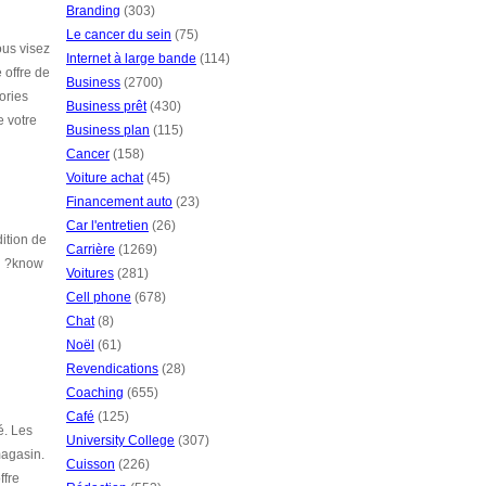
Branding
(303)
Le cancer du sein
(75)
ous visez
Internet à large bande
(114)
 offre de
Business
(2700)
ories
Business prêt
(430)
e votre
Business plan
(115)
Cancer
(158)
Voiture achat
(45)
Financement auto
(23)
Car l'entretien
(26)
ition de
Carrière
(1269)
au ?know
Voitures
(281)
Cell phone
(678)
Chat
(8)
Noël
(61)
Revendications
(28)
Coaching
(655)
Café
(125)
é. Les
University College
(307)
magasin.
Cuisson
(226)
ffre