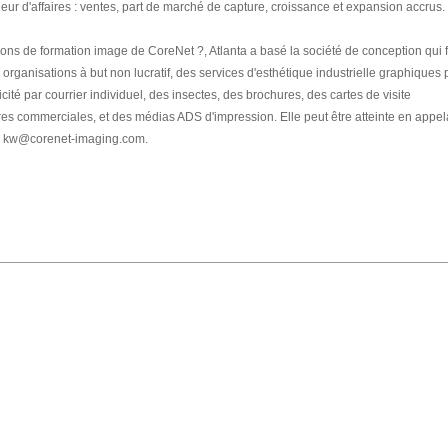
rieur d'affaires : ventes, part de marché de capture, croissance et expansion accrus.
ions de formation image de CoreNet ?, Atlanta a basé la société de conception qui f
s organisations à but non lucratif, des services d'esthétique industrielle graphiques
icité par courrier individuel, des insectes, des brochures, des cartes de visite
aires commerciales, et des médias ADS d'impression. Elle peut être atteinte en appel
l à kw@corenet-imaging.com.