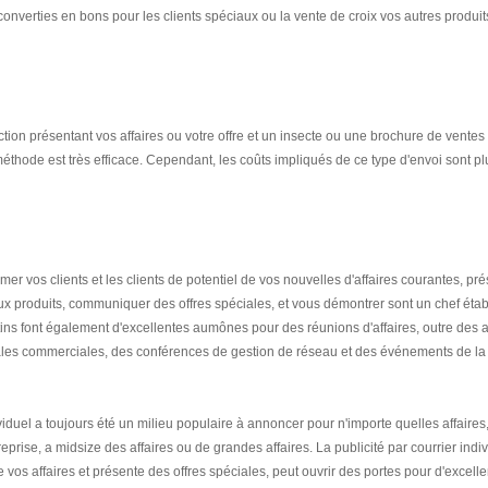
onverties en bons pour les clients spéciaux ou la vente de croix vos autres produit
tion présentant vos affaires ou votre offre et un insecte ou une brochure de ventes
méthode est très efficace. Cependant, les coûts impliqués de ce type d'envoi sont pl
rmer vos clients et les clients de potentiel de vos nouvelles d'affaires courantes, pr
x produits, communiquer des offres spéciales, et vous démontrer sont un chef étab
tins font également d'excellentes aumônes pour des réunions d'affaires, outre des a
les commerciales, des conférences de gestion de réseau et des événements de la
ividuel a toujours été un milieu populaire à annoncer pour n'importe quelles affaires,
eprise, a midsize des affaires ou de grandes affaires. La publicité par courrier indi
s affaires et présente des offres spéciales, peut ouvrir des portes pour d'excellen