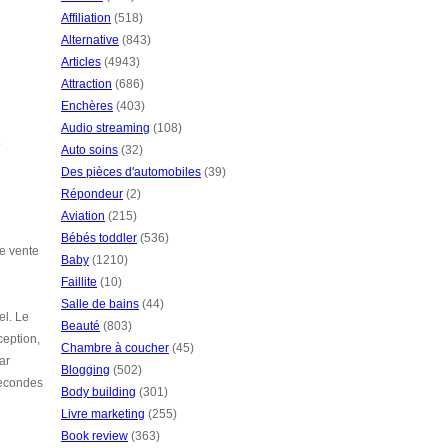
Affiliation
(518)
Alternative
(843)
Articles
(4943)
Attraction
(686)
Enchères
(403)
Audio streaming
(108)
Auto soins
(32)
Des pièces d'automobiles
(39)
Répondeur
(2)
Aviation
(215)
Bébés toddler
(536)
de vente
Baby
(1210)
Faillite
(10)
Salle de bains
(44)
el. Le
Beauté
(803)
ception,
Chambre à coucher
(45)
ar
Blogging
(502)
 secondes
Body building
(301)
Livre marketing
(255)
Book review
(363)