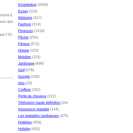
Emarketing
(2959)
Essay
(224)
ournit à
Webzine
(317)
 pour des
Fashion
(314)
Finances
(1319)
ant 770-
Pêche
(254)
Fitness
(672)
Grippe
(123)
Mobilier
(115)
Jardinage
(699)
Golf
(578)
Google
(100)
Gps
(29)
Coiffure
(102)
Perte de cheveux
(312)
Télévision haute définition
(24)
Assurance maladie
(144)
Les maladies cardiaques
(475)
Hobbies
(458)
Holiday
(452)