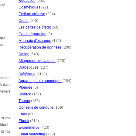
Rédaction
(553)
s et
Cosmétiques
(22)
Écriture créative
(224)
Credit
(545)
Les cartes de crédit
(63)
Credit réparation
(9)
 qui
Monnaie d'échange
(172)
us
Récupération de données
(200)
Dating
(543)
Allégement de la dette
(725)
Diabétiques
(127)
Diététique
(1181)
ésenter
Appareil photo numérique
(284)
li dans
Plongée
(5)
teliers
Divorce
(157)
Thème
(156)
Conseils de conduite
(169)
Ebay
(87)
 si vos
Ebook
(214)
viduel
E-commerce
(423)
ts fils
Email marketing
(759)