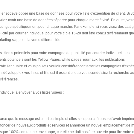
r et développer une base de données pour votre liste d'expédition de client. Si v
devriez avoir une base de données séparée pour chaque marché visé. En outre, votre
tre conçue spécifiquement pour chaque marché. Par exemple, si vous visez des catég
cité par courrier individuel pour votre cible 15-20 doit être conçu différemment qu
rketing s'appelle la vente différenciée.
es clients potentiels pour votre campagne de publicité par courrier individuel. Les
ents potentiels sont les Yellow Pages, white pages, journaux, les publications
le l'annuaire et vous pouvez vouloir considérer contacter les compagnies d'expéd
ous développiez vos listes et fils, est-il essentiel que vous conduisiez la recherche 
 préférences.
ndividuel à envoyer à vos listes visées :
 parce que le message est court et simple et elles sont peu coûteuses d'avoir imprim
noncer de nouveaux produits et services et annoncer un nouvel emplacement de 
esque 100% contre une enveloppe, car elle ne doit pas être ouverte pour lire votre o