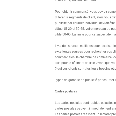
Listes D'Expédition De Client
Pour obtenir commencé, vous devrez compile
différents segments de client, alors vous 
publicité par courrier individuel devrait ê
d'âge 15-20 et 50-65, votre morceau de publi
cible 50-65. La limite pour cet aspect de ma
Il y a des sources multiples pour localiser l
excellentes sources pour rechercher vos cli
commerciales, la chambre de commerce loca
liste pour le bâtiment de liste. Avant que v
? qui vos clients sont ; les leurs besoins et
Types de garantie de publicité par courrier i
Cartes postales
Les cartes postales sont rapides et faciles
cartes postales peuvent immédiatement an
Les cartes postales réalisent un lectorat pr