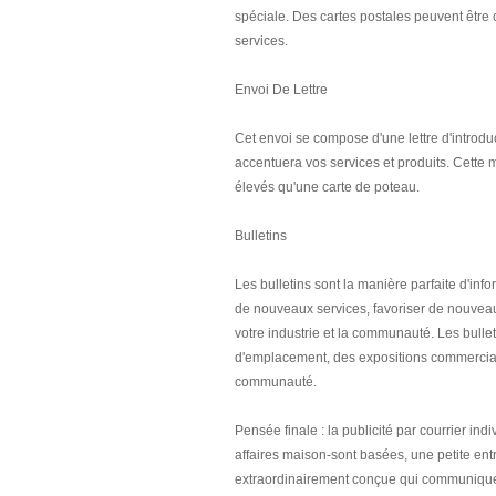
spéciale. Des cartes postales peuvent être c
services.
Envoi De Lettre
Cet envoi se compose d'une lettre d'introduc
accentuera vos services et produits. Cette 
élevés qu'une carte de poteau.
Bulletins
Les bulletins sont la manière parfaite d'info
de nouveaux services, favoriser de nouveau
votre industrie et la communauté. Les bulle
d'emplacement, des expositions commercia
communauté.
Pensée finale : la publicité par courrier ind
affaires maison-sont basées, une petite entr
extraordinairement conçue qui communique vo