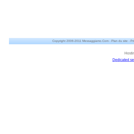
Copyright 2006-2011 Messaggiamo.Com -
Plan du site
-
Pr
Hosti
Dedicated se