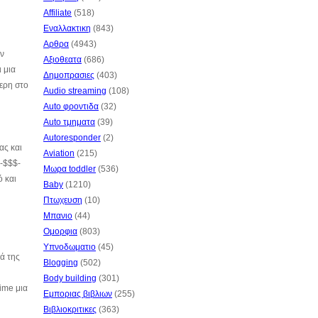
Affiliate
(518)
Εναλλακτικη
(843)
Αρθρα
(4943)
ην
Αξιοθεατα
(686)
 μια
Δημοπρασιες
(403)
ερη στο
Audio streaming
(108)
Auto φροντιδα
(32)
Auto τμηματα
(39)
Autoresponder
(2)
ας και
Aviation
(215)
ς-$$$-
Μωρα toddler
(536)
 και
Baby
(1210)
Πτωχευση
(10)
Μπανιο
(44)
Ομορφια
(803)
Υπνοδωματιο
(45)
ρά της
Blogging
(502)
Body building
(301)
ime μια
Εμποριας βιβλιων
(255)
Βιβλιοκριτικες
(363)