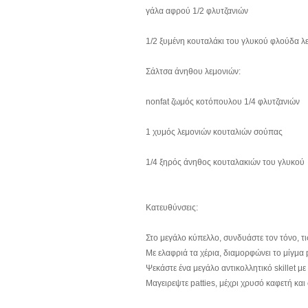
γάλα αφρού 1/2 φλυτζανιών
1/2 ξυμένη κουταλάκι του γλυκού φλούδα λ
Σάλτσα άνηθου λεμονιών:
nonfat ζωμός κοτόπουλου 1/4 φλυτζανιών
1 χυμός λεμονιών κουταλιών σούπας
1/4 ξηρός άνηθος κουταλακιών του γλυκού
Κατευθύνσεις:
Στο μεγάλο κύπελλο, συνδυάστε τον τόνο, τι
Με ελαφριά τα χέρια, διαμορφώνει το μίγμα p
Ψεκάστε ένα μεγάλο αντικολλητικό skillet 
Μαγειρεψτε patties, μέχρι χρυσό καφετή και