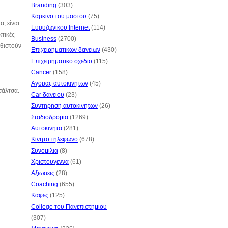
Branding
(303)
Καρκινο του μαστου
(75)
, είναι
Ευρυζωνικου Internet
(114)
κτικές
Business
(2700)
αθιστούν
Επιχειρηματικων δανειων
(430)
Επιχειρηματικο σχεδιο
(115)
Cancer
(158)
Αγορας αυτοκινητων
(45)
σάλτσα.
Car δανειου
(23)
Συντηρηση αυτοκινητων
(26)
Σταδιοδρομια
(1269)
Αυτοκινητα
(281)
Κινητο τηλεφωνο
(678)
Συνομιλια
(8)
Χριστουγεννα
(61)
Αξιωσεις
(28)
Coaching
(655)
Καφες
(125)
College του Πανεπιστημιου
(307)