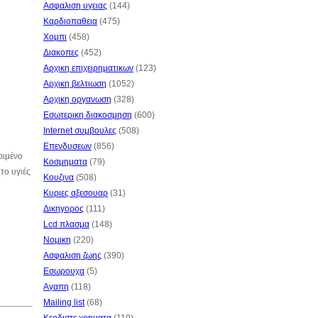
Ασφαλιση υγειας
(144)
Καρδιοπαθεια
(475)
Χομπι
(458)
Διακοπες
(452)
Αρχικη επιχειρηματικων
(123)
Αρχικη βελτιωση
(1052)
Αρχικη οργανωση
(328)
Εσωτερικη διακοσμηση
(600)
Internet συμβουλες
(508)
Επενδυσεων
(856)
ριμένο
Κοσμηματα
(79)
το υγιές
Κουζινα
(508)
Κυριες αξεσουαρ
(31)
Δικηγορος
(111)
Lcd πλασμα
(148)
Νομικη
(220)
Ασφαλιση ζωης
(390)
Εσωρουχα
(5)
Αγαπη
(118)
Mailing list
(68)