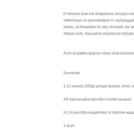
Η ποικιλία είναι ένα απαραίτητο στοιχείο ο
πιθανότερο να εγκαταλείψετε το πρόγραμμά 
λύσεις, να δοκιμάσει τις νέες συνταγές και
παίρνει outs, παγωμένα γεύματα και πρόχει
Αυτά τα patties ψαριών τόνου είναι εύγευστ
Συστατικά:
1.12 ουγγιά) (350g) μπορεί άσπρος τόνος π
3/4 καρυκευμένα φλυτζάνι crumbs ψωμιού
το 1/4 φλυτζάνι κομματίασε το πράσινο κρε
1 αυγό