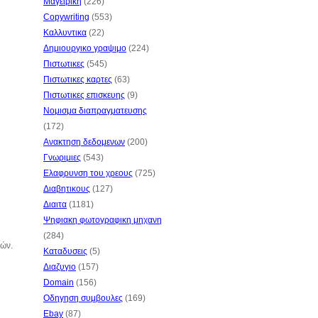
Μαγειρικη
(226)
Copywriting
(553)
Καλλυντικα
(22)
Δημιουργικο γραψιμο
(224)
Πιστωτικες
(545)
Πιστωτικες καρτες
(63)
Πιστωτικες επισκευης
(9)
Νομισμα διαπραγματευσης
(172)
Ανακτηση δεδομενων
(200)
Γνωριμιες
(543)
Ελαφρυνση του χρεους
(725)
Διαβητικους
(127)
Διαιτα
(1181)
Ψηφιακη φωτογραφικη μηχανη
(284)
ιών.
Καταδυσεις
(5)
Διαζυγιο
(157)
Domain
(156)
Οδηγηση συμβουλες
(169)
Ebay
(87)