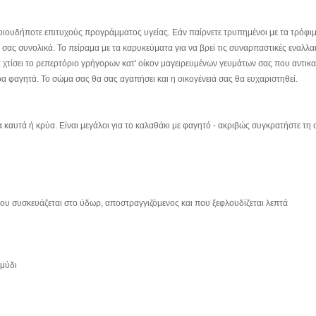
ποιουδήποτε επιτυχούς προγράμματος υγείας. Εάν παίρνετε τρυπημένοι με τα τρόφιμα
σας συνολικά. Το πείραμα με τα καρυκεύματα για να βρεί τις συναρπαστικές εναλλα
 να χτίσει το ρεπερτόριο γρήγορων κατ' οίκον μαγειρευμένων γευμάτων σας που αντικ
ρα φαγητά. Το σώμα σας θα σας αγαπήσει και η οικογένειά σας θα ευχαριστηθεί.
α καυτά ή κρύα. Είναι μεγάλοι για το καλαθάκι με φαγητό - ακριβώς συγκρατήστε τη 
ου συσκευάζεται στο ύδωρ, αποστραγγιζόμενος και που ξεφλουδίζεται λεπτά
μμύδι