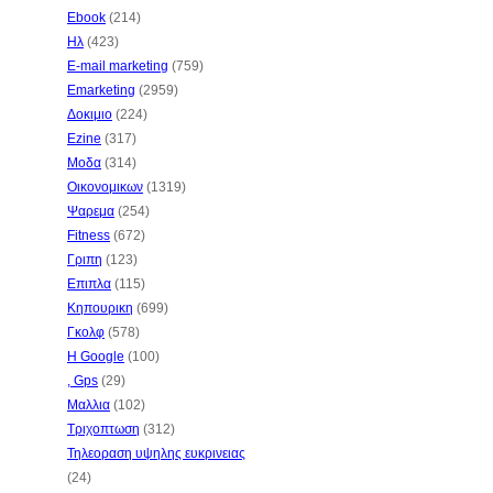
Ebook
(214)
Ηλ
(423)
E-mail marketing
(759)
Emarketing
(2959)
Δοκιμιο
(224)
Ezine
(317)
Μοδα
(314)
Οικονομικων
(1319)
Ψαρεμα
(254)
Fitness
(672)
Γριπη
(123)
Επιπλα
(115)
Κηπουρικη
(699)
Γκολφ
(578)
Η Google
(100)
, Gps
(29)
Μαλλια
(102)
Τριχοπτωση
(312)
Τηλεοραση υψηλης ευκρινειας
(24)