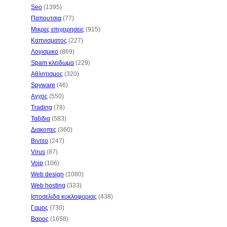
Seo
(1395)
Παπουτσια
(77)
Μικρες επιχειρησεις
(915)
Καπνισματος
(227)
Λογισμικο
(869)
Spam κλειδωμα
(229)
Αθλητισμος
(320)
Spyware
(46)
Αγχος
(550)
Trading
(78)
Ταξιδια
(583)
Διακοπες
(360)
Βιντεο
(247)
Virus
(87)
Voip
(106)
Web design
(1080)
Web hosting
(333)
Ιστοσελιδα κυκλοφοριας
(438)
Γαμος
(730)
Βαρος
(1658)