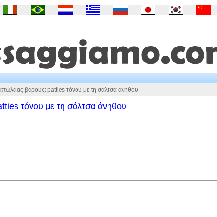
πώλειας βάρους: patties τόνου με τη σάλτσα άνηθου
tties τόνου με τη σάλτσα άνηθου