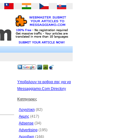
Υποβαλουν τα αρθρα σας για να
Messaggiamo.Com Directory
Κατηγοριες
Λογιστικη
(82)
Ακμης
(417)
Adsense
(34)
Advertising
(195)
Αεροβικη
(166)