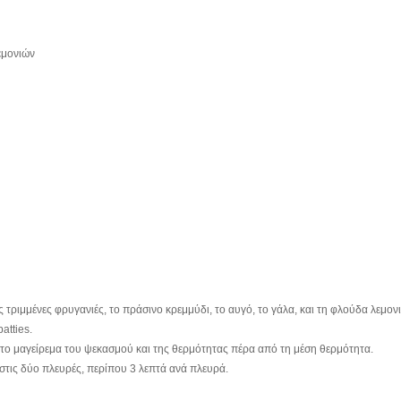
εμονιών
ς τριμμένες φρυγανιές, το πράσινο κρεμμύδι, το αυγό, το γάλα, και τη φλούδα λεμον
atties.
με το μαγείρεμα του ψεκασμού και της θερμότητας πέρα από τη μέση θερμότητα.
 στις δύο πλευρές, περίπου 3 λεπτά ανά πλευρά.