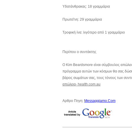
Υδατάνθρακας: 18 γραμμάρια
Πρωτεϊ'νη: 29 γραμμάρια
Τροφική ίνα: λιγότερο από 1 γραμμάριο
Περίπου ο συντάκτης
Ο Kim Beardsmore είναι σύμβουλος απώλειας
πρόγραμμα αυτών των κόσμων θα σας δώσει 
βάρος σωμάτων σας, τους τόνους των συντα
απώλεια- health.com.au
Αρθρο Πηγη:
Messaggiamo.Com