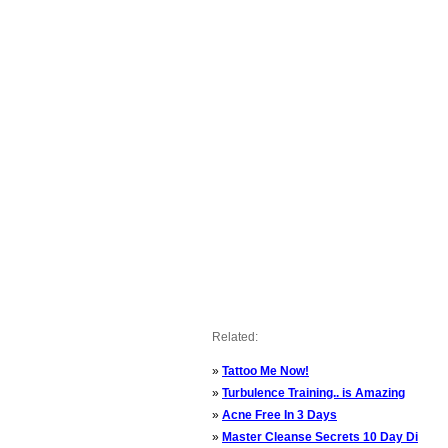
Related:
»
Tattoo Me Now!
»
Turbulence Training.. is Amazing
»
Acne Free In 3 Days
»
Master Cleanse Secrets 10 Day Di