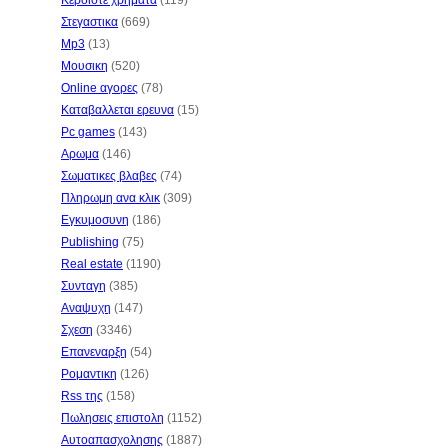
Κερδιστε χρηματα
(119)
Στεγαστικα
(669)
Mp3
(13)
Μουσικη
(520)
Online αγορες
(78)
Καταβαλλεται ερευνα
(15)
Pc games
(143)
Αρωμα
(146)
Σωματικες βλαβες
(74)
Πληρωμη ανα κλικ
(309)
Εγκυμοσυνη
(186)
Publishing
(75)
Real estate
(1190)
Συνταγη
(385)
Αναψυχη
(147)
Σχεση
(3346)
Επανεναρξη
(54)
Ρομαντικη
(126)
Rss της
(158)
Πωλησεις επιστολη
(1152)
Αυτοαπασχολησης
(1887)