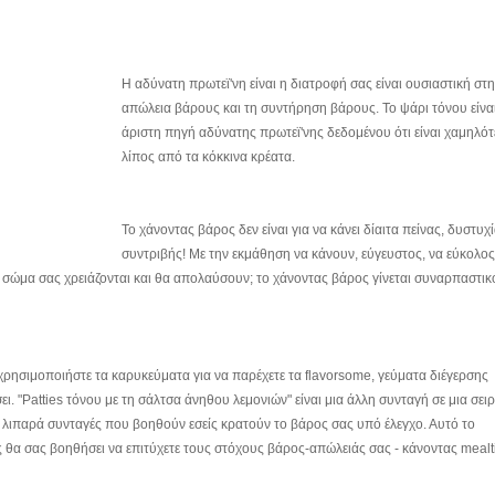
Η αδύνατη πρωτεϊ'νη είναι η διατροφή σας είναι ουσιαστική στ
απώλεια βάρους και τη συντήρηση βάρους. Το ψάρι τόνου είναι
άριστη πηγή αδύνατης πρωτεϊ'νης δεδομένου ότι είναι χαμηλότ
λίπος από τα κόκκινα κρέατα.
Το χάνοντας βάρος δεν είναι για να κάνει δίαιτα πείνας, δυστυχί
συντριβής! Με την εκμάθηση να κάνουν, εύγευστος, να εύκολο
μα σας χρειάζονται και θα απολαύσουν; το χάνοντας βάρος γίνεται συναρπαστικό
 χρησιμοποιήστε τα καρυκεύματα για να παρέχετε τα flavorsome, γεύματα διέγερσης
. "Patties τόνου με τη σάλτσα άνηθου λεμονιών" είναι μια άλλη συνταγή σε μια σει
ε λιπαρά συνταγές που βοηθούν εσείς κρατούν το βάρος σας υπό έλεγχο. Αυτό το
θα σας βοηθήσει να επιτύχετε τους στόχους βάρος-απώλειάς σας - κάνοντας mealt