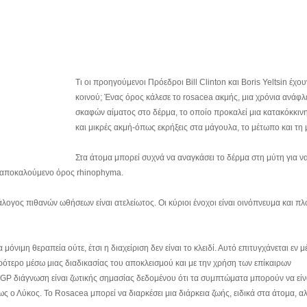
Τι οι προηγούμενοι Πρόεδροι Bill Clinton και Boris Yeltsin έχο
κοινού; Ένας όρος κάλεσε το rosacea ακμής, μια χρόνια ανάφλ
σκαφών αίματος στο δέρμα, το οποίο προκαλεί μια κατακόκκιν
και μικρές ακμή-όπως εκρήξεις στα μάγουλα, το μέτωπο και τη 
Στα άτομα μπορεί συχνά να αναγκάσει το δέρμα στη μύτη για ν
ο αποκαλούμενο όρος rhinophyma.
τάλογος πιθανών ωθήσεων είναι ατελείωτος. Οι κύριοι ένοχοι είναι οινόπνευμα και πλ
α μόνιμη θεραπεία ούτε, έτσι η διαχείριση δεν είναι το κλειδί. Αυτό επιτυγχάνεται εν μ
ιρότερο μέσω μιας διαδικασίας του αποκλεισμού και με την χρήση των επίκαιρων
 GP διάγνωση είναι ζωτικής σημασίας δεδομένου ότι τα συμπτώματα μπορούν να είν
ο Λύκος. Το Rosacea μπορεί να διαρκέσει μια διάρκεια ζωής, ειδικά στα άτομα, α