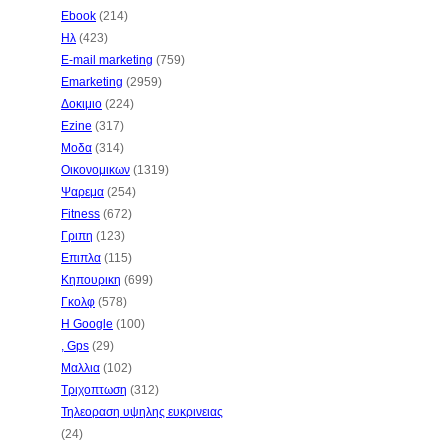
Ebook
(214)
Ηλ
(423)
E-mail marketing
(759)
Emarketing
(2959)
Δοκιμιο
(224)
Ezine
(317)
Μοδα
(314)
Οικονομικων
(1319)
Ψαρεμα
(254)
Fitness
(672)
Γριπη
(123)
Επιπλα
(115)
Κηπουρικη
(699)
Γκολφ
(578)
Η Google
(100)
, Gps
(29)
Μαλλια
(102)
Τριχοπτωση
(312)
Τηλεοραση υψηλης ευκρινειας
(24)