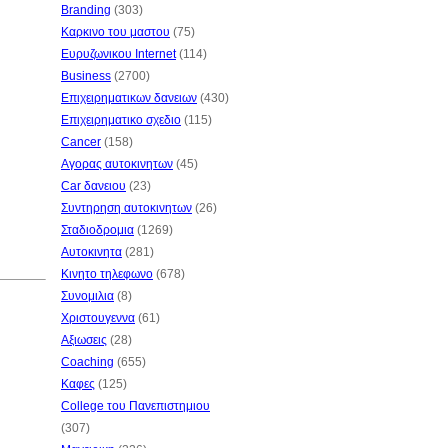
Branding
(303)
Καρκινο του μαστου
(75)
Ευρυζωνικου Internet
(114)
Business
(2700)
Επιχειρηματικων δανειων
(430)
Επιχειρηματικο σχεδιο
(115)
Cancer
(158)
Αγορας αυτοκινητων
(45)
Car δανειου
(23)
Συντηρηση αυτοκινητων
(26)
Σταδιοδρομια
(1269)
Αυτοκινητα
(281)
Κινητο τηλεφωνο
(678)
Συνομιλια
(8)
Χριστουγεννα
(61)
Αξιωσεις
(28)
Coaching
(655)
Καφες
(125)
College του Πανεπιστημιου
(307)