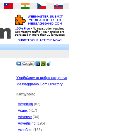
Υποβαλουν τα αρθρα σας για να
Messaggiamo.Com Directory
Κατηγοριες
Λογιστικη
(82)
Ακμης
(417)
Adsense
(34)
Advertising
(195)
Αεροβικη
(166)