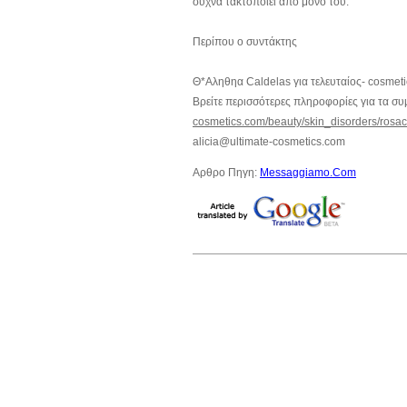
συχνά τακτοποιεί από μόνο του.
Περίπου ο συντάκτης
Θ*Αληθηα Caldelas για τελευταίος- cosmet
Βρείτε περισσότερες πληροφορίες για τα συ
cosmetics.com/beauty/skin_disorders/rosac
alicia@ultimate-cosmetics.com
Αρθρο Πηγη:
Messaggiamo.Com