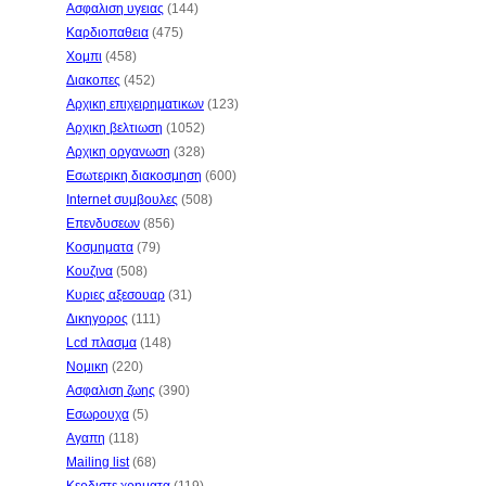
Ασφαλιση υγειας
(144)
Καρδιοπαθεια
(475)
Χομπι
(458)
Διακοπες
(452)
Αρχικη επιχειρηματικων
(123)
Αρχικη βελτιωση
(1052)
Αρχικη οργανωση
(328)
Εσωτερικη διακοσμηση
(600)
Internet συμβουλες
(508)
Επενδυσεων
(856)
Κοσμηματα
(79)
Κουζινα
(508)
Κυριες αξεσουαρ
(31)
Δικηγορος
(111)
Lcd πλασμα
(148)
Νομικη
(220)
Ασφαλιση ζωης
(390)
Εσωρουχα
(5)
Αγαπη
(118)
Mailing list
(68)