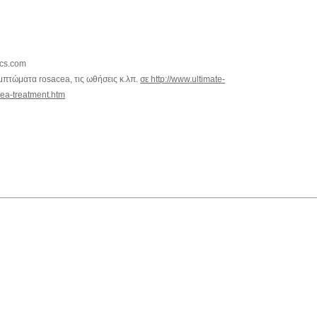
ics.com
μπτώματα rosacea, τις ωθήσεις κ.λπ.
σε http://www.ultimate-
ea-treatment.htm