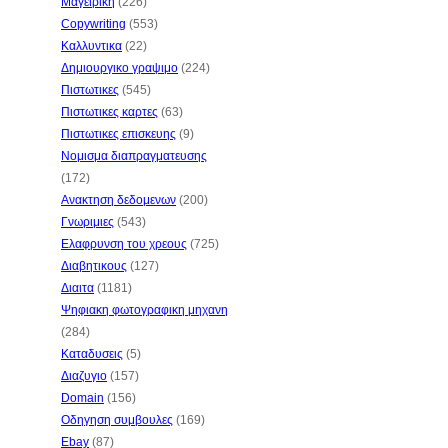
Μαγειρικη
(226)
Copywriting
(553)
Καλλυντικα
(22)
Δημιουργικο γραψιμο
(224)
Πιστωτικες
(545)
Πιστωτικες καρτες
(63)
Πιστωτικες επισκευης
(9)
Νομισμα διαπραγματευσης
(172)
Ανακτηση δεδομενων
(200)
Γνωριμιες
(543)
Ελαφρυνση του χρεους
(725)
Διαβητικους
(127)
Διαιτα
(1181)
Ψηφιακη φωτογραφικη μηχανη
(284)
Καταδυσεις
(5)
Διαζυγιο
(157)
Domain
(156)
Οδηγηση συμβουλες
(169)
Ebay
(87)