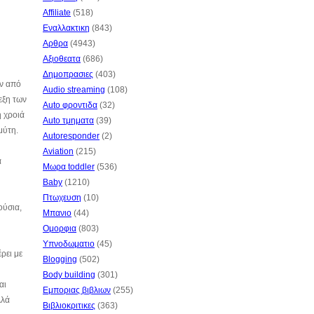
Affiliate
(518)
Εναλλακτικη
(843)
Αρθρα
(4943)
Αξιοθεατα
(686)
Δημοπρασιες
(403)
υν από
Audio streaming
(108)
εξη των
Auto φροντιδα
(32)
η χροιά
Auto τμηματα
(39)
μύτη.
Autoresponder
(2)
Aviation
(215)
α
Μωρα toddler
(536)
Baby
(1210)
Πτωχευση
(10)
ούσια,
Μπανιο
(44)
Ομορφια
(803)
Υπνοδωματιο
(45)
έρει με
Blogging
(502)
Body building
(301)
αι
Εμποριας βιβλιων
(255)
λλά
Βιβλιοκριτικες
(363)