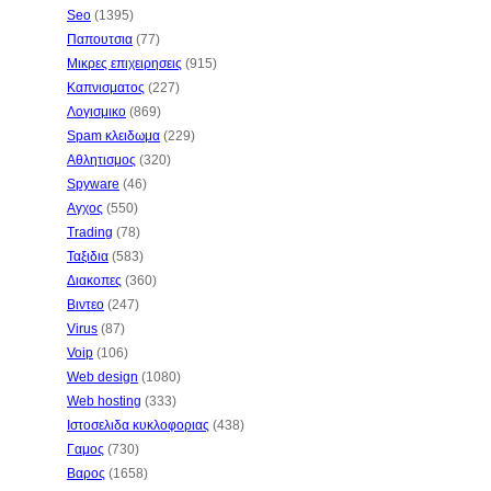
Seo
(1395)
Παπουτσια
(77)
Μικρες επιχειρησεις
(915)
Καπνισματος
(227)
Λογισμικο
(869)
Spam κλειδωμα
(229)
Αθλητισμος
(320)
Spyware
(46)
Αγχος
(550)
Trading
(78)
Ταξιδια
(583)
Διακοπες
(360)
Βιντεο
(247)
Virus
(87)
Voip
(106)
Web design
(1080)
Web hosting
(333)
Ιστοσελιδα κυκλοφοριας
(438)
Γαμος
(730)
Βαρος
(1658)