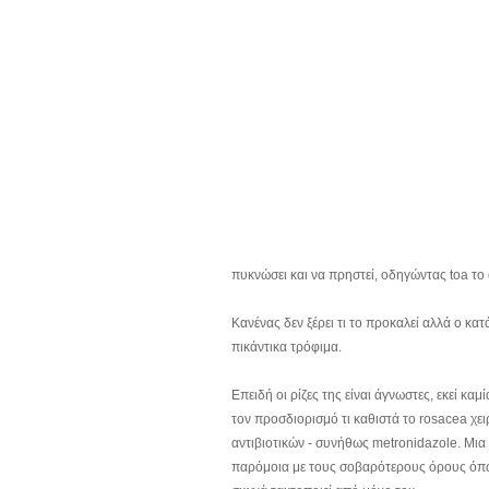
πυκνώσει και να πρηστεί, οδηγώντας toa τ
Κανένας δεν ξέρει τι το προκαλεί αλλά ο κα
πικάντικα τρόφιμα.
Επειδή οι ρίζες της είναι άγνωστες, εκεί καμί
τον προσδιορισμό τι καθιστά το rosacea χε
αντιβιοτικών - συνήθως metronidazole. Μια
παρόμοια με τους σοβαρότερους όρους όπως 