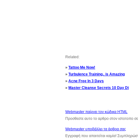
Related:
»
Tattoo Me Now!
»
Turbulence Training.. is Amazing
»
Acne Free In 3 Days
»
Master Cleanse Secrets 10 Day Di
Webmaster παίρνει τον κώδικα HTML
Προσθεστε αυτο το αρθρο στον ιστοτοπο σ
Webmaster υποβάλλει τα άρθρα σας
Εγγραφή που απαιτείται καμία! Συμπληρώσ