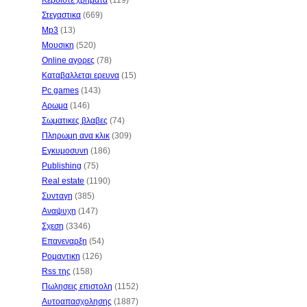
Κερδιστε χρηματα
(119)
Στεγαστικα
(669)
Mp3
(13)
Μουσικη
(520)
Online αγορες
(78)
Καταβαλλεται ερευνα
(15)
Pc games
(143)
Αρωμα
(146)
Σωματικες βλαβες
(74)
Πληρωμη ανα κλικ
(309)
Εγκυμοσυνη
(186)
Publishing
(75)
Real estate
(1190)
Συνταγη
(385)
Αναψυχη
(147)
Σχεση
(3346)
Επανεναρξη
(54)
Ρομαντικη
(126)
Rss της
(158)
Πωλησεις επιστολη
(1152)
Αυτοαπασχολησης
(1887)