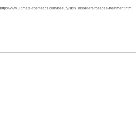
http://www.ultimate-cosmetics.com/beauty/skin_disorders/rosacea-treatment.htm