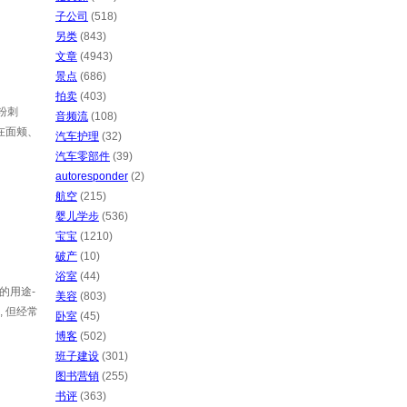
子公司
(518)
另类
(843)
文章
(4943)
景点
(686)
拍卖
(403)
粉刺
音频流
(108)
发在面颊、
汽车护理
(32)
汽车零部件
(39)
autoresponder
(2)
航空
(215)
婴儿学步
(536)
宝宝
(1210)
破产
(10)
浴室
(44)
的用途-
美容
(803)
, 但经常
卧室
(45)
博客
(502)
班子建设
(301)
图书营销
(255)
书评
(363)