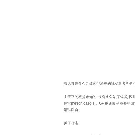
没人知道什么导致它但潜在的触发器名单是不
由于它的根是未知的, 没有永久治疗或者, 因
通常metronidazole 。GP 的诊断是重
清理独自。
关于作者