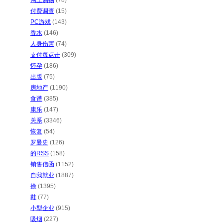
网上购物
(78)
付费调查
(15)
PC游戏
(143)
香水
(146)
人身伤害
(74)
支付每点击
(309)
怀孕
(186)
出版
(75)
房地产
(1190)
食谱
(385)
康乐
(147)
关系
(3346)
恢复
(54)
罗曼史
(126)
的RSS
(158)
销售信函
(1152)
自我就业
(1887)
徐
(1395)
鞋
(77)
小型企业
(915)
吸烟
(227)