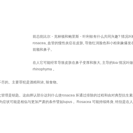
前总统比尔・克林顿和鲍里斯・叶利钦有什么共同兴趣? 情况叫
rosacea, 血管的慢性炎症在皮肤, 导致红润脸色和小粉刺象爆
前额和鼻子。
在人它可能经常导致皮肤在鼻子变厚和胀大, 主导的toa 情况叫做
rhinophyma 。
尽的。主要罪犯是酒精和浓, 辣食物。
此管理是钥匙。这由辨认部分达到什么使rosacea 坏通过排除的过程和由对典型抗生素
要的因为症状可能是相似与更加严肃的条件譬如lupus 。Rosacea 可能持续终身, 特别是在人