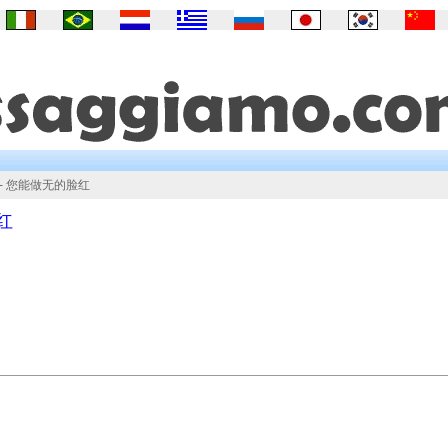
a - 您能做无的脸红
红