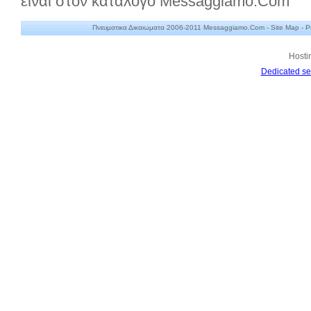
είναι στον κατάλογο Messaggiamo.Com
Πνευματικα Δικαιωματα 2006-2011 Messaggiamo.Com -
Site Map
-
P
Hosti
Dedicated se