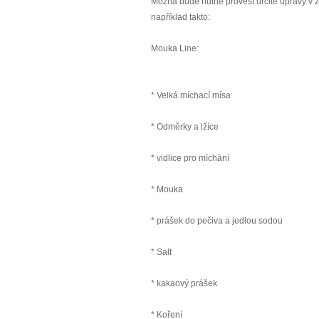
Možná bude nutné provést určité úpravy v záv
například takto:
Mouka Line:
* Velká míchací mísa
* Odměrky a lžíce
* vidlice pro míchání
* Mouka
* prášek do pečiva a jedlou sodou
* Salt
* kakaový prášek
* Koření