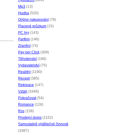
Hypoteční
(669)
Mp3
(13)
Hudba
(520)
Online nakupování
(78)
Placené průzkum
(15)
PC hry
(143)
Parfém
(146)
Zranění
(74)
Pay per Click
(309)
Těhotenství
(186)
Vydavatelství
(75)
Realitní
(1190)
Recept
(385)
Rekreace
(147)
Vztah
(3346)
Pokračovat
(54)
Romance
(126)
Rss
(158)
Prodejní dopis
(1152)
Samostatně výdělečné činnosti
(1887)