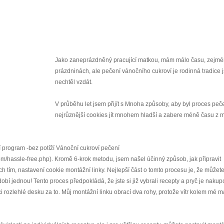
Jako zaneprázdněný pracující matkou, mám málo času, zejmé
prázdninách, ale pečení vánočního cukroví je rodinná tradice 
nechtěl vzdát.
V průběhu let jsem přijít s Mnoha způsoby, aby byl proces peč
nejrůznější cookies jít mnohem hladší a zabere méně času z
í program -bez potíží Vánoční cukroví pečení
om/hassle-free.php). Kromě 6-krok metodu, jsem našel účinný způsob, jak připravit
h tím, nastavení cookie montážní linky. Nejlepší část o tomto procesu je, že můžete 
obí jednou! Tento proces předpokládá, že jste si již vybrali recepty a pryč je nakup
ci rozlehlé desku za to. Můj montážní linku obrací dva rohy, protože vítr kolem mé m