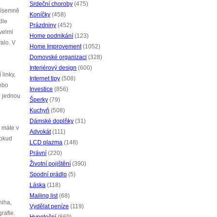
Srdeční choroby
(475)
 písemně
Koníčky
(458)
dle
Prázdniny
(452)
velmi
Home podnikání
(123)
alo. V
Home Improvement
(1052)
Domovské organizaci
(328)
Interiérový design
(600)
linky,
Internet tipy
(508)
nebo
Investice
(856)
e jednou
Šperky
(79)
Kuchyň
(508)
Dámské doplňky
(31)
d máte v
Advokát
(111)
Pokud
LCD plazma
(148)
Právní
(220)
Životní pojištění
(390)
Spodní prádlo
(5)
Láska
(118)
Mailing list
(68)
niha,
Vydělat peníze
(119)
rafie.