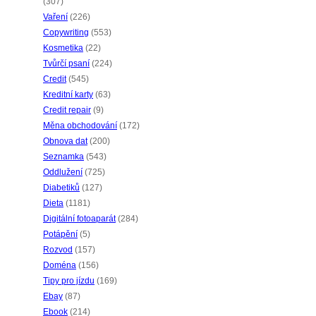
(307)
Vaření
(226)
Copywriting
(553)
Kosmetika
(22)
Tvůrčí psaní
(224)
Credit
(545)
Kreditní karty
(63)
Credit repair
(9)
Měna obchodování
(172)
Obnova dat
(200)
Seznamka
(543)
Oddlužení
(725)
Diabetiků
(127)
Dieta
(1181)
Digitální fotoaparát
(284)
Potápění
(5)
Rozvod
(157)
Doména
(156)
Tipy pro jízdu
(169)
Ebay
(87)
Ebook
(214)