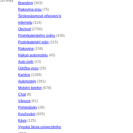
žní linky
Branding
(303)
Rakovina prsu
(75)
Širokopásmové připojení k
internetu
(114)
Obchod
(2700)
Podnikatelského úvěru
(430)
Podnikatelský plán
(115)
Rakovina
(158)
Nákup automobilu
(45)
Auto úvěr
(23)
Údržba vozu
(26)
Kariéra
(1269)
Automobily
(281)
Mobilní telefon
(678)
Chat
(8)
Vánoce
(61)
Pohledávky
(28)
Koučování
(655)
Káva
(125)
Vysoká škola univerzitního