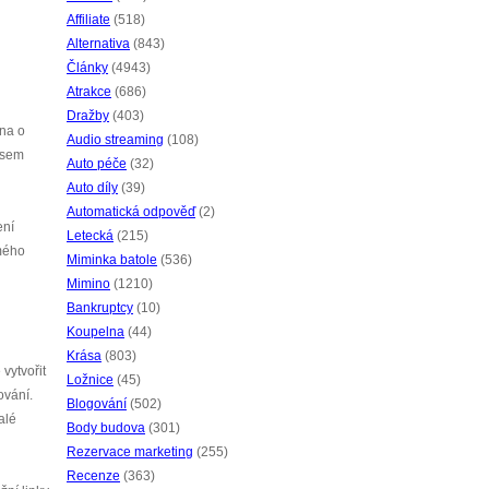
Affiliate
(518)
Alternativa
(843)
Články
(4943)
Atrakce
(686)
Dražby
(403)
na o
Audio streaming
(108)
jsem
Auto péče
(32)
Auto díly
(39)
Automatická odpověď
(2)
ení
Letecká
(215)
 mého
Miminka batole
(536)
Mimino
(1210)
Bankruptcy
(10)
Koupelna
(44)
Krása
(803)
vytvořit
Ložnice
(45)
ování.
Blogování
(502)
alé
Body budova
(301)
Rezervace marketing
(255)
Recenze
(363)