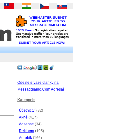
Odešlete vaše články na
Messaggiamo.Com Adresář
Kategorie
Účetnictví
(82)
Akné
(417)
Adsense
(34)
Reklama
(195)
Aerobik
(166)