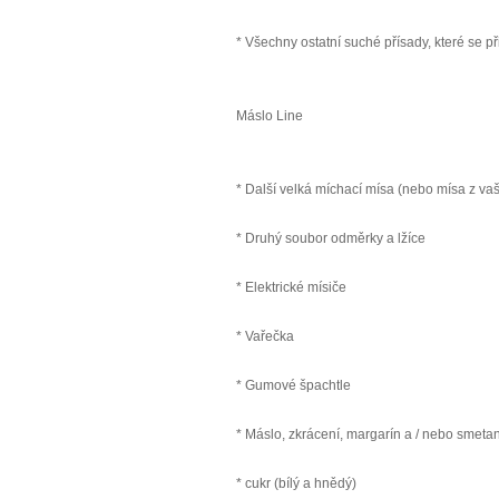
* Všechny ostatní suché přísady, které se p
Máslo Line
* Další velká míchací mísa (nebo mísa z va
* Druhý soubor odměrky a lžíce
* Elektrické mísiče
* Vařečka
* Gumové špachtle
* Máslo, zkrácení, margarín a / nebo smeta
* cukr (bílý a hnědý)