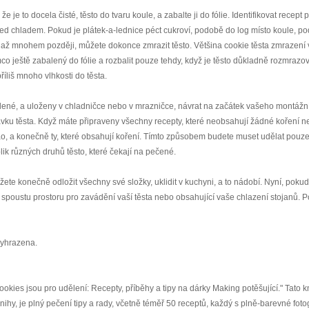
že je to docela čisté, těsto do tvaru koule, a zabalte ji do fólie. Identifikovat recept
o před chladem. Pokud je plátek-a-lednice péct cukroví, podobě do log místo koule, po
 až mnohem později, můžete dokonce zmrazit těsto. Většina cookie těsta zmrazení 
mco ještě zabalený do fólie a rozbalit pouze tehdy, když je těsto důkladně rozmrazov
íliš mnoho vlhkosti do těsta.
alené, a uloženy v chladničce nebo v mrazničce, návrat na začátek vašeho montážní 
dávku těsta. Když máte připraveny všechny recepty, které neobsahují žádné koření 
akao, a konečně ty, které obsahují koření. Tímto způsobem budete muset udělat pouz
ik různých druhů těsto, které čekají na pečené.
te konečně odložit všechny své složky, uklidit v kuchyni, a to nádobí. Nyní, poku
 spoustu prostoru pro zavádění vaší těsta nebo obsahující vaše chlazení stojanů. 
Vyhrazena.
ies jsou pro udělení: Recepty, příběhy a tipy na dárky Making potěšující." Tato k
y, je plný pečení tipy a rady, včetně téměř 50 receptů, každý s plně-barevné fotog