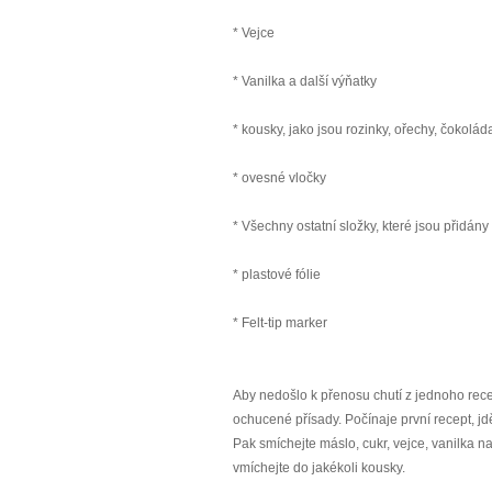
* Vejce
* Vanilka a další výňatky
* kousky, jako jsou rozinky, ořechy, čokolád
* ovesné vločky
* Všechny ostatní složky, které jsou přidán
* plastové fólie
* Felt-tip marker
Aby nedošlo k přenosu chutí z jednoho recep
ochucené přísady. Počínaje první recept, jd
Pak smíchejte máslo, cukr, vejce, vanilka
vmíchejte do jakékoli kousky.