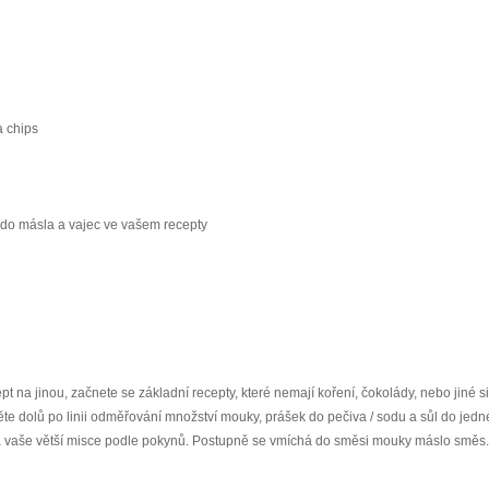
a chips
y do másla a vajec ve vašem recepty
t na jinou, začnete se základní recepty, které nemají koření, čokolády, nebo jiné s
ěte dolů po linii odměřování množství mouky, prášek do pečiva / sodu a sůl do jedn
 na vaše větší misce podle pokynů. Postupně se vmíchá do směsi mouky máslo směs.