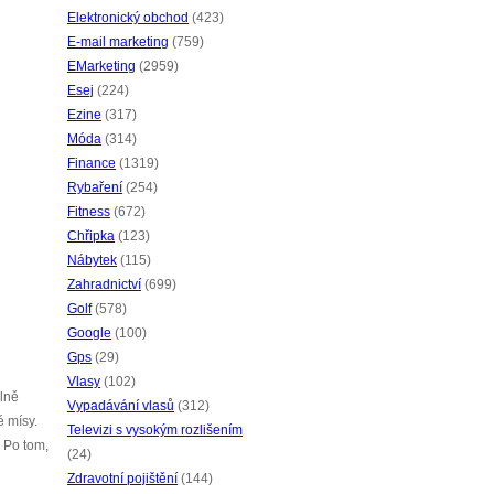
Elektronický obchod
(423)
E-mail marketing
(759)
EMarketing
(2959)
Esej
(224)
Ezine
(317)
Móda
(314)
Finance
(1319)
Rybaření
(254)
Fitness
(672)
Chřipka
(123)
Nábytek
(115)
Zahradnictví
(699)
Golf
(578)
Google
(100)
Gps
(29)
Vlasy
(102)
ilně
Vypadávání vlasů
(312)
é mísy.
Televizi s vysokým rozlišením
 Po tom,
(24)
Zdravotní pojištění
(144)