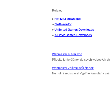
Related:
»
Hot Mp3 Download
»
iSoftwareTV
»
Unlimted Games Downloads
»
All PSP Games Downloads
Webmaster si html kód
Přidejte tento článek do svých webových st
Webmaster Zašlete svůj článek
Ne nutná registrace! Vyplňte formulář a v