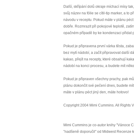
Další, skřípání dolů okraje míchací mísy tak, 
svůj název na fólie se cítil-tip marker, a t
návodu v receptu. Pokud máte v plánu péct
dobře. Rozmrazit při pokojové teplotě, zatí
opačném případě by ke kondenzaci přidat př
Pokud je připravena první várka těsta, zab
bez mytí nádobí, a začít připravovat další 
kakao, přejít na recepty, které obsahují k
nádobí na konci procesu, a budete mít někol
Pokud je připraven všechny prachy, pak může
plánu dokončit své pečení dnes, budete mít
máte v plánu péct jiný den, máte hotovo!
Copyright 2004 Mimi Cummins. All Rights 
Mimi Cummins je co-autor knihy "Vánoce Cook
"nadšeně doporučil" od Midwest Recenze knih