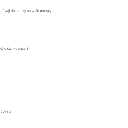
řidávají do mouky na vaše recepty
šeho stánku mixer)
nový sýr