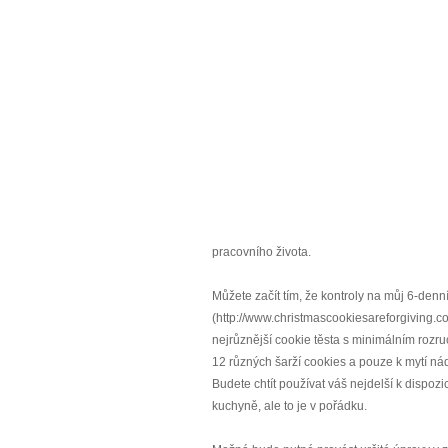
pracovního života.
Můžete začít tím, že kontroly na můj 6-denn
(http://www.christmascookiesareforgiving.c
nejrůznější cookie těsta s minimálním rozruc
12 různých šarží cookies a pouze k mytí nád
Budete chtít používat váš nejdelší k dispozi
kuchyně, ale to je v pořádku.