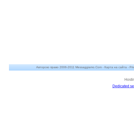
Авторско право 2006-2011 Messaggiamo.Com -
Карта на сайта
-
Pri
Hosti
Dedicated se