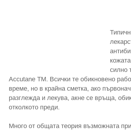
Типичн
лекарс
антиби
кожата
силно 
Accutane TM. Всички те обикновено рабо
време, но в крайна сметка, ако първонач
разглежда и лекува, акне се връща, оби
отколкото преди.
Много от общата теория възможната прич