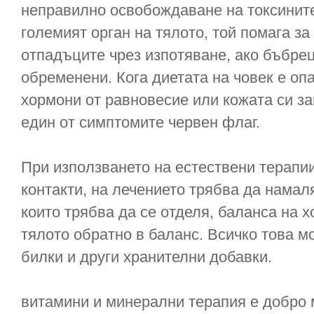
неправилно освобождаване на токсините.
големият орган на тялото, той помага за
отпадъците чрез изпотяване, ако бъбрец
обременени. Кога диетата на човек е опа
хормони от равновесие или кожата си з
един от симптомите червен флаг.
При използването на естествени терапии
контакти, на лечението трябва да намал
които трябва да се отделя, баланса на х
тялото обратно в баланс. Всичко това мо
билки и други хранителни добавки.
витамини и минерални терапия е добро 