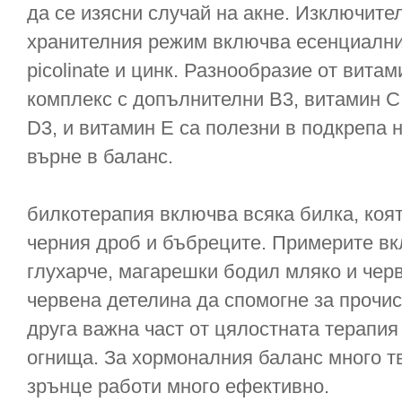
да се изясни случай на акне. Изключит
хранителния режим включва есенциални
picolinate и цинк. Разнообразие от вита
комплекс с допълнителни B3, витамин 
D3, и витамин Е са полезни в подкрепа н
върне в баланс.
билкотерапия включва всяка билка, коят
черния дроб и бъбреците. Примерите вк
глухарче, магарешки бодил мляко и черв
червена детелина да спомогне за прочис
друга важна част от цялостната терапия
огнища. За хормоналния баланс много т
зрънце работи много ефективно.