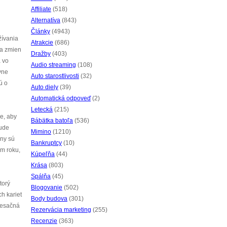
Affiliate
(518)
Alternatíva
(843)
Články
(4943)
žívania
Atrakcie
(686)
ľa zmien
Dražby
(403)
a vo
Audio streaming
(108)
vne
Auto starostlivosti
(32)
ú o
Auto diely
(39)
Automatická odpoveď
(2)
Letecká
(215)
e, aby
Bábätka batoľa
(536)
bude
Mimino
(1210)
iny sú
Bankruptcy
(10)
om roku,
Kúpeľňa
(44)
Krása
(803)
Spálňa
(45)
torý
Blogovanie
(502)
h kariet
Body budova
(301)
 mesačná
Rezervácia marketing
(255)
Recenzie
(363)