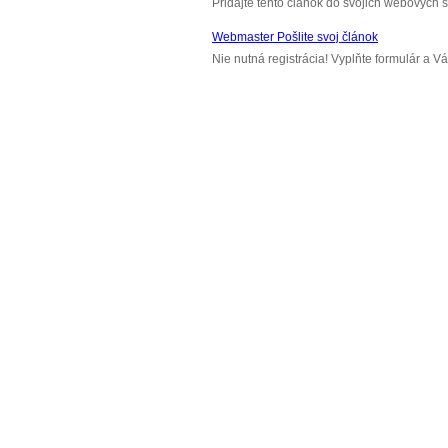
Pridajte tento článok do svojich webových s
Webmaster Pošlite svoj článok
Nie nutná registrácia! Vyplňte formulár a 