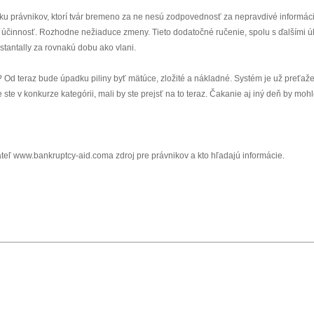
adku právnikov, ktorí tvár bremeno za ne nesú zodpovednosť za nepravdivé informáci
účinnosť. Rozhodne nežiaduce zmeny. Tieto dodatočné ručenie, spolu s ďalšími ú
stantally za rovnakú dobu ako vlani.
d teraz bude úpadku piliny byť mätúce, zložité a nákladné. Systém je už preťaž
ste v konkurze kategórii, mali by ste prejsť na to teraz. Čakanie aj iný deň by moh
teľ www.bankruptcy-aid.coma zdroj pre právnikov a kto hľadajú informácie.