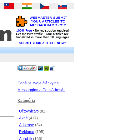
Odošlite svoje články na
Messaggiamo.Com Adresár
Kategória
Účtovníctvo
(82)
Akné
(417)
Adsense
(34)
Reklama
(195)
Aerobik
(166)