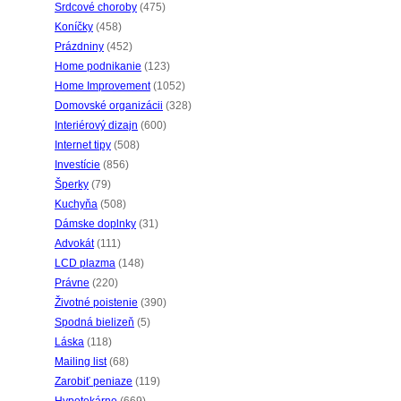
Srdcové choroby
(475)
Koníčky
(458)
Prázdniny
(452)
Home podnikanie
(123)
Home Improvement
(1052)
Domovské organizácii
(328)
Interiérový dizajn
(600)
Internet tipy
(508)
Investície
(856)
Šperky
(79)
Kuchyňa
(508)
Dámske doplnky
(31)
Advokát
(111)
LCD plazma
(148)
Právne
(220)
Životné poistenie
(390)
Spodná bielizeň
(5)
Láska
(118)
Mailing list
(68)
Zarobiť peniaze
(119)