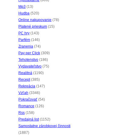
Hypotekárne
(669)
Mp3
(13)
Hudba
(520)
Online nakupovanie
(78)
Platené prieskum
(15)
PC hry
(143)
Parfém
(146)
Zranenia
(74)
Pay per Click
(309)
Tehotenstvo
(186)
Vydavateľstvo
(75)
Realitná
(1190)
Recept
(385)
Rekreácia
(147)
Vzťah
(3346)
Pokračovať
(54)
Romance
(126)
Rss
(158)
Predajná list
(1152)
Samostatne zárobkovej činnosti
(1887)