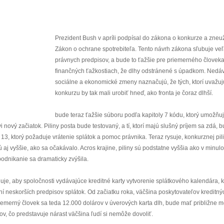
Prezident Bush v apríli podpísal do zákona o konkurze a zneu
Zákon o ochrane spotrebiteľa. Tento návrh zákona sľubuje ve
právnych predpisov, a bude to ťažšie pre priemerného človek
finančných ťažkostiach, že dlhy odstránené s úpadkom. Nedá
sociálne a ekonomické zmeny naznačujú, že tých, ktorí uvažuj
konkurzu by tak mali urobiť hneď, ako fronta je čoraz dlhší.
bude teraz ťažšie súboru podľa kapitoly 7 kódu, ktorý umožňuj
i nový začiatok. Piliny posta bude testovaný, a tí, ktorí majú slušný príjem sa zdá, 
 13, ktorý požaduje vrátenie splátok a pomoc právnika. Teraz rysuje, konkurznej pil
 aj vyššie, ako sa očakávalo. Acros krajine, piliny sú podstatne vyššia ako v minul
 podnikanie sa dramaticky zvýšila.
duje, aby spoločnosti vydávajúce kreditné karty vytvorenie splátkového kalendára, k
í neskorších predpisov splátok. Od začiatku roka, väčšina poskytovateľov kreditnýc
riemerný človek sa teda 12.000 dolárov v úverových karta dlh, bude mať približne
ov, čo predstavuje nárast väčšina ľudí si nemôže dovoliť.