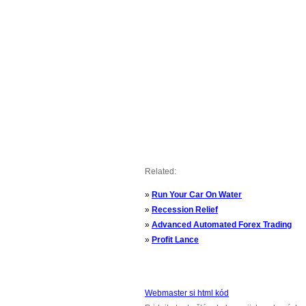
Related:
»
Run Your Car On Water
»
Recession Relief
»
Advanced Automated Forex Trading
»
Profit Lance
Webmaster si html kód