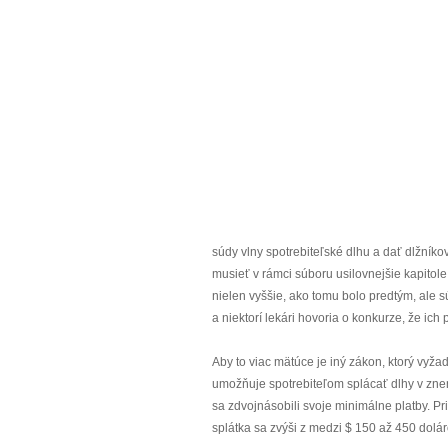
súdy vlny spotrebiteľské dlhu a dať dlžníkov
musieť v rámci súboru usilovnejšie kapitole
nielen vyššie, ako tomu bolo predtým, ale sú
a niektorí lekári hovoria o konkurze, že ich
Aby to viac mätúce je iný zákon, ktorý vyža
umožňuje spotrebiteľom splácať dlhy v znen
sa zdvojnásobili svoje minimálne platby. P
splátka sa zvýši z medzi $ 150 až 450 dolár