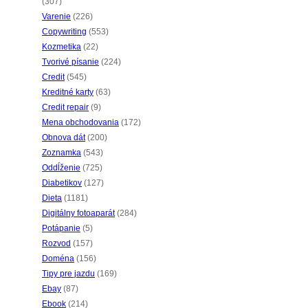
(307)
Varenie
(226)
Copywriting
(553)
Kozmetika
(22)
Tvorivé písanie
(224)
Credit
(545)
Kreditné karty
(63)
Credit repair
(9)
Mena obchodovania
(172)
Obnova dát
(200)
Zoznamka
(543)
Oddĺženie
(725)
Diabetikov
(127)
Dieta
(1181)
Digitálny fotoaparát
(284)
Potápanie
(5)
Rozvod
(157)
Doména
(156)
Tipy pre jazdu
(169)
Ebay
(87)
Ebook
(214)