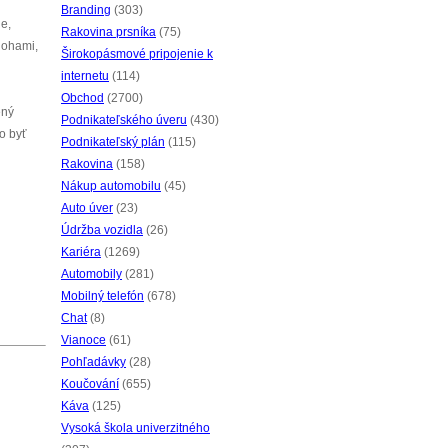
Branding
(303)
e,
Rakovina prsníka
(75)
lohami,
Širokopásmové pripojenie k
internetu
(114)
Obchod
(2700)
ený
Podnikateľského úveru
(430)
lo byť
Podnikateľský plán
(115)
Rakovina
(158)
Nákup automobilu
(45)
Auto úver
(23)
Údržba vozidla
(26)
Kariéra
(1269)
Automobily
(281)
Mobilný telefón
(678)
Chat
(8)
Vianoce
(61)
Pohľadávky
(28)
Koučování
(655)
Káva
(125)
Vysoká škola univerzitného