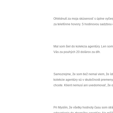
Ohlédnutí za moja skúsenosť s úplne vyčerp
za telefónne hovory. S hodinovou sadzbou o
Mal som šiel do kolekcia agentúry. Len som 
Vás za pouhých 20 dolárov za dlh.
Samozrejme, že som tiež nemal viem, že í
kolekcie agentúry sú v skutočnosti premeny 
chcete. Klient nemusí ani uvedomovať, že os
Pri Myslím, že všetky hodnoty času som str