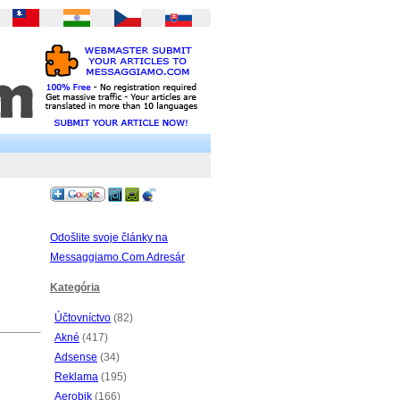
Odošlite svoje články na
Messaggiamo.Com Adresár
Kategória
Účtovníctvo
(82)
Akné
(417)
Adsense
(34)
Reklama
(195)
Aerobik
(166)