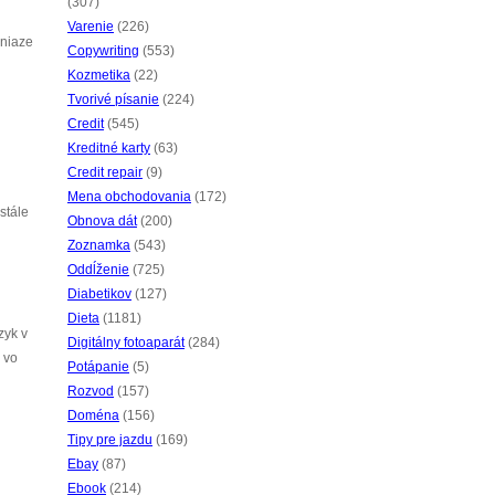
(307)
Varenie
(226)
eniaze
Copywriting
(553)
Kozmetika
(22)
Tvorivé písanie
(224)
Credit
(545)
Kreditné karty
(63)
Credit repair
(9)
Mena obchodovania
(172)
stále
Obnova dát
(200)
Zoznamka
(543)
Oddĺženie
(725)
Diabetikov
(127)
Dieta
(1181)
zyk v
Digitálny fotoaparát
(284)
 vo
Potápanie
(5)
Rozvod
(157)
Doména
(156)
Tipy pre jazdu
(169)
Ebay
(87)
Ebook
(214)