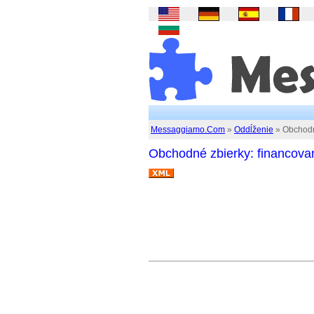
Messaggiamo.Com
»
Oddĺženie
» Obchodné
Obchodné zbierky: financovan