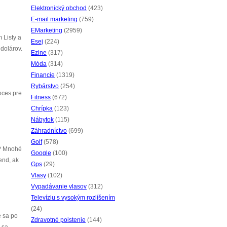
Elektronický obchod
(423)
E-mail marketing
(759)
EMarketing
(2959)
 Listy a
Esej
(224)
dolárov.
Ezine
(317)
Móda
(314)
Financie
(1319)
Rybárstvo
(254)
oces pre
Fitness
(672)
Chrípka
(123)
Nábytok
(115)
Záhradníctvo
(699)
Golf
(578)
.? Mnohé
Google
(100)
end, ak
Gps
(29)
Vlasy
(102)
Vypadávanie vlasov
(312)
Televíziu s vysokým rozlíšením
(24)
e sa po
Zdravotné poistenie
(144)