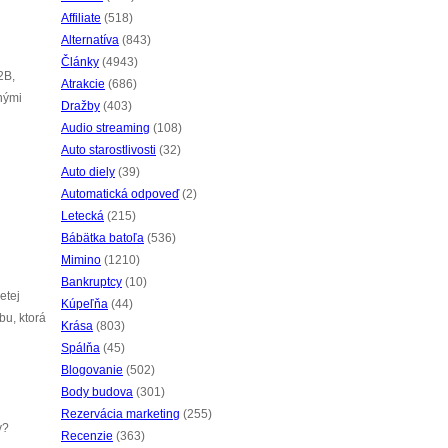
Affiliate
(518)
Alternatíva
(843)
Články
(4943)
2B,
Atrakcie
(686)
nými
Dražby
(403)
Audio streaming
(108)
Auto starostlivosti
(32)
Auto diely
(39)
Automatická odpoveď
(2)
Letecká
(215)
Bábätka batoľa
(536)
Mimino
(1210)
Bankruptcy
(10)
etej
Kúpeľňa
(44)
bu, ktorá
Krása
(803)
Spálňa
(45)
Blogovanie
(502)
Body budova
(301)
Rezervácia marketing
(255)
y?
Recenzie
(363)