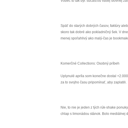
Vôbec to tak byť súčasťou vašej slovnej zá
Späť do starých dobrých časov, faktúry al
skoro tak dobré ako pokladničný šek. V dneš
menej spoľahlivý ako malý-čas je bookmake
Komerčné Collections: Osobný príbeh
Uplynulé apríla som konečne dostal +2.000 d
za to svojho času pripomínať, aby zaplatili.
Nie, to nie je jeden z tých rúk-shake ponuk
chlap s limonádou stánok. Bolo mediálnej d