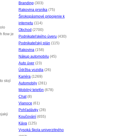
Branding
(303)
Rakovina prsníka
(75)
Širokopásmové pripojenie k
internetu
(114)
bolo
Obchod
(2700)
h flow je
Podnikateľského úveru
(430)
Podnikateľský plán
(115)
Rakovina
(158)
Nákup automobilu
(45)
Auto úver
(23)
Údržba vozidla
(26)
Kariéra
(1269)
o stojí
Automobily
(281)
Mobilný telefón
(678)
Chat
(8)
Vianoce
(61)
Pohľadávky
(28)
ejaký
Koučování
(655)
Káva
(125)
Vysoká škola univerzitného