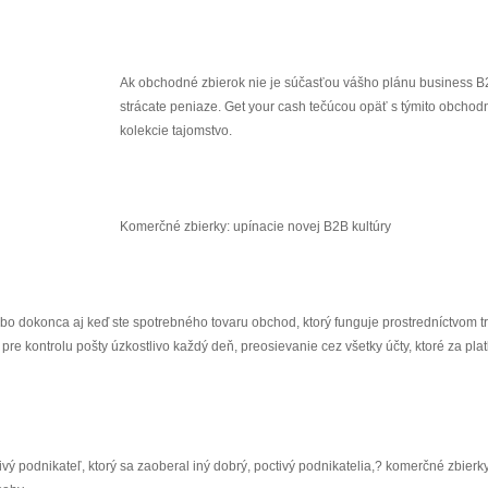
Ak obchodné zbierok nie je súčasťou vášho plánu business B
strácate peniaze. Get your cash tečúcou opäť s týmito obchod
kolekcie tajomstvo.
Komerčné zbierky: upínacie novej B2B kultúry
alebo dokonca aj keď ste spotrebného tovaru obchod, ktorý funguje prostredníctvom tr
e, pre kontrolu pošty úzkostlivo každý deň, preosievanie cez všetky účty, ktoré za plat
tivý podnikateľ, ktorý sa zaoberal iný dobrý, poctivý podnikatelia,? komerčné zbierk