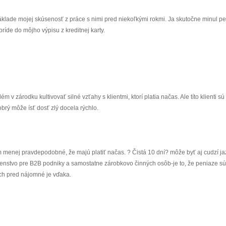
 základe mojej skúsenosť z práce s nimi pred niekoľkými rokmi. Ja skutočne minul p
ríde do môjho výpisu z kreditnej karty.
v zárodku kultivovať silné vzťahy s klientmi, ktorí platia načas. Ale títo klienti sú 
obrý môže ísť dosť zlý docela rýchlo.
ým menej pravdepodobné, že majú platiť načas. ? Čistá 10 dní? môže byť aj cudzí ja
nstvo pre B2B podniky a samostatne zárobkovo činných osôb-je to, že peniaze sú
nich pred nájomné je vďaka.