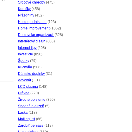
 sa
Srdcové choroby
(475)
Koníčky
(458)
Prázdniny
(452)
Home podnikanie
(123)
Home Improvement
(1052)
Domovské organizácii
(328)
Interiérový dizajn
(600)
Internet tipy
(508)
Investície
(856)
Šperky
(79)
Kuchyňa
(508)
Dámske doplnky
(31)
Advokát
(111)
LCD plazma
(148)
Právne
(220)
Životné poistenie
(390)
Spodná bielizeň
(5)
Láska
(118)
Mailing list
(68)
Zarobiť peniaze
(119)