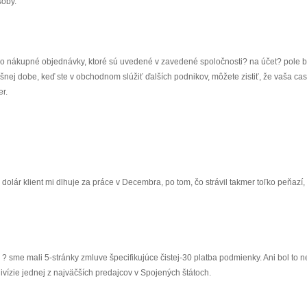
soby.
ebo nákupné objednávky, ktoré sú uvedené v zavedené spoločnosti? na účet? pole 
nej dobe, keď ste v obchodnom slúžiť ďalších podnikov, môžete zistiť, že vaša cas
r.
olár klient mi dlhuje za práce v Decembra, po tom, čo strávil takmer toľko peňazí, t
y ? sme mali 5-stránky zmluve špecifikujúce čistej-30 platba podmienky. Ani bol to n
ivízie jednej z najväčších predajcov v Spojených štátoch.