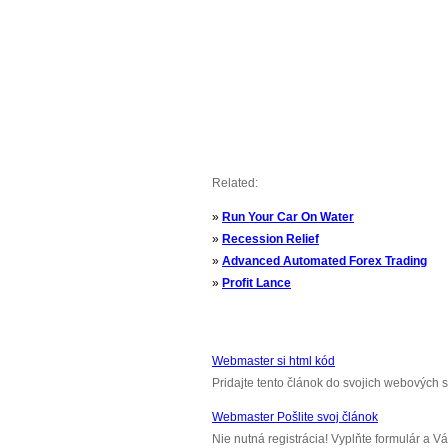
Related:
»
Run Your Car On Water
»
Recession Relief
»
Advanced Automated Forex Trading
»
Profit Lance
Webmaster si html kód
Pridajte tento článok do svojich webových s
Webmaster Pošlite svoj článok
Nie nutná registrácia! Vyplňte formulár a 