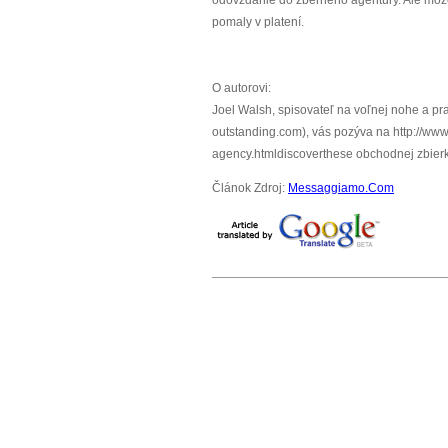
odovzdanie do zberného agentúry. Ale môže
pomaly v platení.
O autorovi:
Joel Walsh, spisovateľ na voľnej nohe a pr
outstanding.com), vás pozýva na http://www
agency.htmldiscoverthese obchodnej zbierk
Článok Zdroj:
Messaggiamo.Com