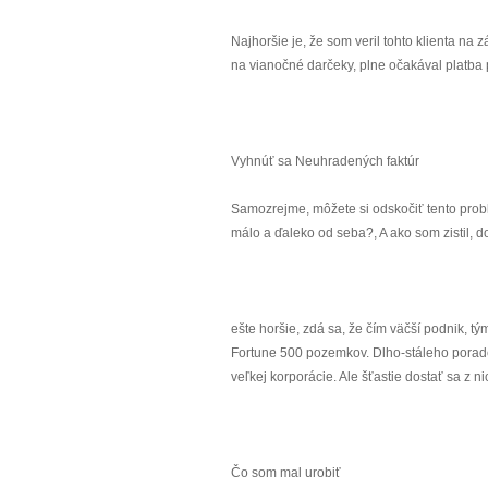
Najhoršie je, že som veril tohto klienta na
na vianočné darčeky, plne očakával platba p
Vyhnúť sa Neuhradených faktúr
Samozrejme, môžete si odskočiť tento problém 
málo a ďaleko od seba?, A ako som zistil, d
ešte horšie, zdá sa, že čím väčší podnik, t
Fortune 500 pozemkov. Dlho-stáleho porade
veľkej korporácie. Ale šťastie dostať sa z 
Čo som mal urobiť