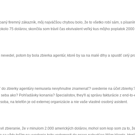
aný firemný zákazník, môj najväčšou chybou bolo, že to všetko robí sám, s písaním
kolo 75 dolárov, skončila som trávil čas ekvivalent veľký kus môjho poplatok 2000 
nevedel, potom by bola zbierka agentúr, ktoré by sa na malé dlhy a spustiť celý pr
sť do zbierky agentúry nemusela nevyhnutne znamenať? uvedenie na účet zbierky
seba ako? Pohľadávky konania? špecialistov, they'll aj správu fakturácie z end-to-
oba, na telefón je od externej organizácie a nie vaše vlastné osobný asistent.
ávil zbieranie, že v minulom 2.000 amerických dolárov, mohol som kop som za to, ž