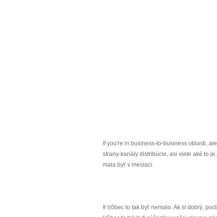
If you're in business-to-business oblasti, 
strany-kanály distribúcie, asi viete aké to j
mala byť v mesiaci.
It Vôbec to tak byť nemalo. Ak si dobrý, poc