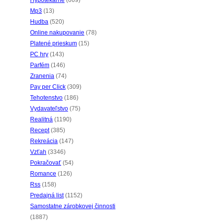
Hypotekárne
(669)
Mp3
(13)
Hudba
(520)
Online nakupovanie
(78)
Platené prieskum
(15)
PC hry
(143)
Parfém
(146)
Zranenia
(74)
Pay per Click
(309)
Tehotenstvo
(186)
Vydavateľstvo
(75)
Realitná
(1190)
Recept
(385)
Rekreácia
(147)
Vzťah
(3346)
Pokračovať
(54)
Romance
(126)
Rss
(158)
Predajná list
(1152)
Samostatne zárobkovej činnosti
(1887)