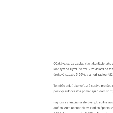
Očakáva sa, že zaplatí viac akontácie, ako 
loan tým sa zlými úvermi. V závislosti na 
úrokové sadzby 5-26%, a amortizáciou (dĺž
To môže znieť ako veľa zlá správa pre špatn
pôžičky auto vlastne pomáhajú ľuďom so zlý
najhoršia situácia na zlé úvery, kreditné 
autách. Auto obchodníkov, ktorí sa špecial