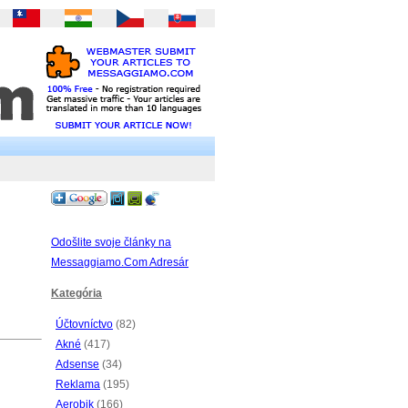
Odošlite svoje články na
Messaggiamo.Com Adresár
Kategória
Účtovníctvo
(82)
Akné
(417)
Adsense
(34)
Reklama
(195)
Aerobik
(166)