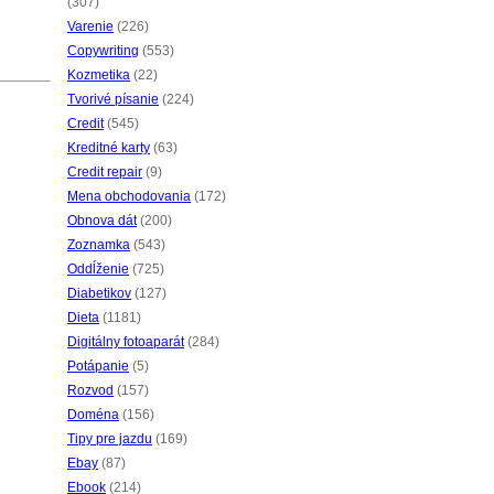
(307)
Varenie
(226)
Copywriting
(553)
Kozmetika
(22)
Tvorivé písanie
(224)
Credit
(545)
Kreditné karty
(63)
Credit repair
(9)
Mena obchodovania
(172)
Obnova dát
(200)
Zoznamka
(543)
Oddĺženie
(725)
Diabetikov
(127)
Dieta
(1181)
Digitálny fotoaparát
(284)
Potápanie
(5)
Rozvod
(157)
Doména
(156)
Tipy pre jazdu
(169)
Ebay
(87)
Ebook
(214)