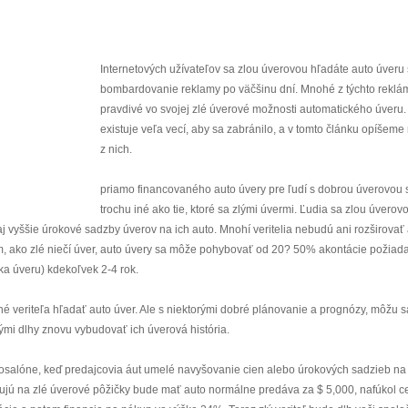
Internetových užívateľov sa zlou úverovou hľadáte auto úveru
bombardovanie reklamy po väčšinu dní. Mnohé z týchto reklá
pravdivé vo svojej zlé úverové možnosti automatického úveru.
existuje veľa vecí, aby sa zabránilo, a v tomto článku opíšeme
z nich.
priamo financovaného auto úvery pre ľudí s dobrou úverovou 
trochu iné ako tie, ktoré sa zlými úvermi. Ľudia sa zlou úverov
aj vyššie úrokové sadzby úverov na ich auto. Mnohí veritelia nebudú ani rozširovať
tom, ako zlé niečí úver, auto úvery sa môže pohybovať od 20? 50% akontácie požiad
ka úveru) kdekoľvek 2-4 rok.
é veriteľa hľadať auto úver. Ale s niektorými dobré plánovanie a prognózy, môžu sa
mi dlhy znovu vybudovať ich úverová história.
autosalóne, keď predajcovia áut umelé navyšovanie cien alebo úrokových sadzieb na
izujú na zlé úverové pôžičky bude mať auto normálne predáva za $ 5,000, nafúkol 