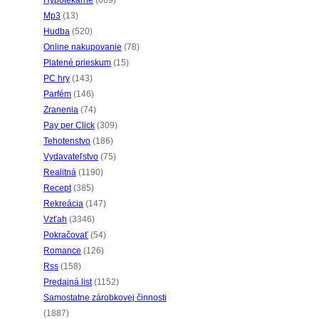
Hypotekárne
(669)
Mp3
(13)
Hudba
(520)
Online nakupovanie
(78)
Platené prieskum
(15)
PC hry
(143)
Parfém
(146)
Zranenia
(74)
Pay per Click
(309)
Tehotenstvo
(186)
Vydavateľstvo
(75)
Realitná
(1190)
Recept
(385)
Rekreácia
(147)
Vzťah
(3346)
Pokračovať
(54)
Romance
(126)
Rss
(158)
Predajná list
(1152)
Samostatne zárobkovej činnosti
(1887)