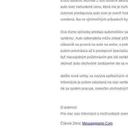
8.000 dolárov, vezmite 2.500 dolárov akontá
auto úver nahustené cenu, ktorá nie je roz
úverové predajcovia auto úver je overiť hod
uvedená. Iba vo výnimočných prípadoch by st
Dva rôzne spôsoby predaja automobilov sa o
systému'. Auto odberatelia môžu získať pôži
zákazník sa pozerá na auto na webe, a pot
potom prechádza až k predajcovi špecializu
byť naozajstným požehnaním pre zlé veriteľ
skúmať auto obchodné zastúpenie ste sa na
ďalšie nové voľby, sa nazýva aplikačných slu
Informácie je potom odoslaná na viac verite
Ak sa systém pracuje, niekoľko obchodných 
O autorovi:
Pre viac viac informácií o možnostiach úver
Článok Zdroj:
Messaggiamo.Com