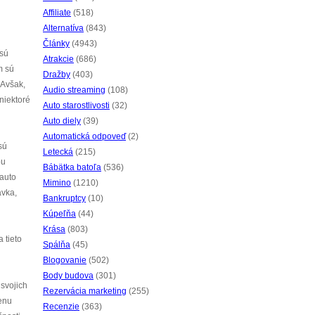
Affiliate
(518)
Alternatíva
(843)
Články
(4943)
 sú
Atrakcie
(686)
m sú
Dražby
(403)
 Avšak,
Audio streaming
(108)
 niektoré
Auto starostlivosti
(32)
Auto diely
(39)
Automatická odpoveď
(2)
sú
Letecká
(215)
ou
Bábätka batoľa
(536)
 auto
Mimino
(1210)
avka,
Bankruptcy
(10)
Kúpeľňa
(44)
Krása
(803)
 tieto
Spálňa
(45)
Blogovanie
(502)
Body budova
(301)
 svojich
Rezervácia marketing
(255)
cenu
Recenzie
(363)