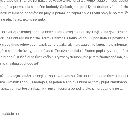
cie a potom financie na nákup vo výške 24%. Teraz zlý veriteľ bude dlh voči spoloč
hodujúca pre vozidlá skutočné hodnoty. Spôsob, ako proti týmto druhom záludná zlé
notu vozidla sa pozeráte na prvý, a potom len zaplatiť $ 200-500 navyše po tom, čo
e platiť viac, ako to na auto.
bjavili v poslednej dobe sa novej internetovej ekonomiky. Prvý sa nazýva 'dealer
čku bez ohľadu na ich zlé úverová história s touto voľbou. V podstate sa potenciál
om obsahuje odpovede na základné otázky, ak majú záujem o kúpu. Tieto informác
júca sa na zlé úvery, kreditné auto. Pretože neexistujú žiadne poplatky zapojené, 
a hľadajú slušné auto úver. Avšak, s týmto systémom, nie je tam žiadny spôsob, ak
 to chystajú obchodovať.
žieb. V tejto situácii, osoby so zlou úverovou sa týka on-line na auto úver a finanč
ľov v rovnakú dobu, s nádejou, že jeden alebo dva bude ochotný prijať kreditného r
zastúpení sa boj o zákazníka, pričom cena a pohodlie ako ich predajné miesta.
u nájdete na auto