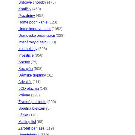
Srdcové choroby
(475)
Koníčky
(458)
Prázdniny
(452)
Home podnikanie
(123)
Home Improvement
(1052)
Domovské organizácii
(328)
Interiérový dizajn
(600)
Internet tipy
(508)
Investície
(856)
Šperky
(79)
Kuchyňa
(508)
Dámske doplnky
(31)
Advokát
(111)
LCD plazma
(148)
Právne
(220)
Životné poistenie
(390)
Spodná bielizeň
(5)
Láska
(118)
Mailing list
(68)
Zarobiť peniaze
(119)