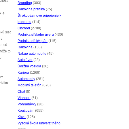
nosti,
Branding
(303)
Rakovina prsníka
(75)
 je
Širokopásmové pripojenie k
internetu
(114)
Obchod
(2700)
skú sieť
Podnikateľského úveru
(430)
ny
Podnikateľský plán
(115)
ie sú
Rakovina
(158)
môže to
Nákup automobilu
(45)
o
Auto úver
(23)
Údržba vozidla
(26)
Kariéra
(1269)
ný
Automobily
(281)
izika.
Mobilný telefón
(678)
Chat
(8)
Vianoce
(61)
Pohľadávky
(28)
Koučování
(655)
Káva
(125)
Vysoká škola univerzitného