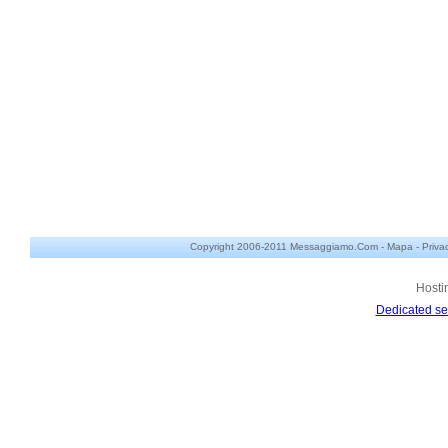
Copyright 2006-2011 Messaggiamo.Com -
Mapa
-
Priva
Hosti
Dedicated se