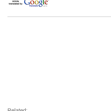
Related: