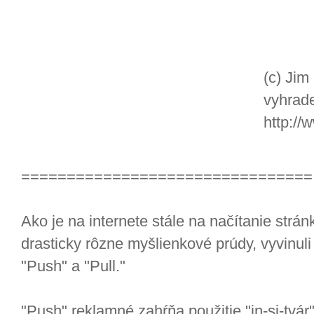
(c) Jim
vyhrad
http://
================================
Ako je na internete stále na načítanie strán
drasticky rôzne myšlienkové prúdy, vyvinuli 
"Push" a "Pull."
"Push" reklamné zahŕňa použitie "in-si-tvár"