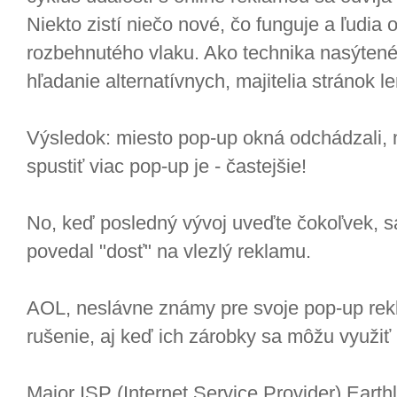
Niekto zistí niečo nové, čo funguje a ľudia
rozbehnutého vlaku. Ako technika nasýtené 
hľadanie alternatívnych, majitelia stránok le
Výsledok: miesto pop-up okná odchádzali, m
spustiť viac pop-up je - častejšie!
No, keď posledný vývoj uveďte čokoľvek, sa 
povedal "dosť" na vlezlý reklamu.
AOL, neslávne známy pre svoje pop-up rekla
rušenie, aj keď ich zárobky sa môžu využiť 
Major ISP (Internet Service Provider) Eart