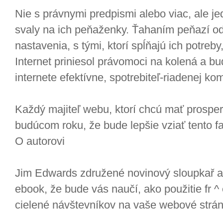
Nie s právnymi predpismi alebo viac, ale j
svaly na ich peňaženky. Ťahaním peňazí od 
nastavenia, s tými, ktorí spĺňajú ich potreb
Internet priniesol právomoci na kolená a b
internete efektívne, spotrebiteľ-riadenej ko
Každý majiteľ webu, ktorí chcú mať prosper
budúcom roku, že bude lepšie vziať tento fa
O autorovi
Jim Edwards združené novinový sloupkař 
ebook, že bude vás naučí, ako použitie fr ^ 
cielené návštevníkov na vaše webové strán
...