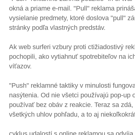
okná a priame e-mail. "Pull" reklama prin
vysielanie predmety, ktoré doslova "pull" 
stránky podľa vlastných predstáv.
Ak web surferi vzbury proti ctižiadostivý re
pochopili, ako vytiahnuť spotrebiteľov na ic
víťazov.
"Push" reklamné taktiky v minulosti fungova
nasýtenia. Od nie všetci používajú pop-up
používať bez obáv z reakcie. Teraz sa zdá, 
všetkých uhlov pohľadu, a to aj niekoľkokr
cyklus udalostí s online reklamou sa odví