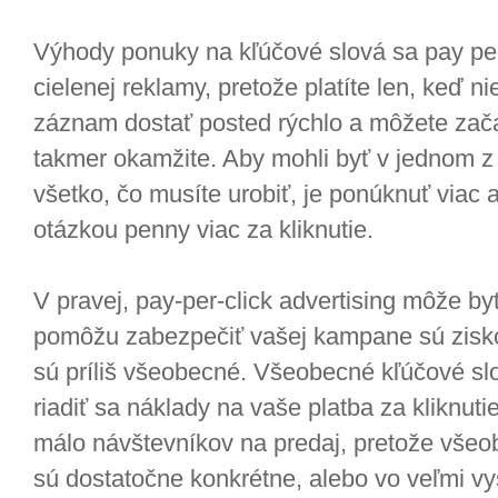
Výhody ponuky na kľúčové slová sa pay per-
cielenej reklamy, pretože platíte len, keď n
záznam dostať posted rýchlo a môžete zača
takmer okamžite. Aby mohli byť v jednom z 
všetko, čo musíte urobiť, je ponúknuť viac a
otázkou penny viac za kliknutie.
V pravej, pay-per-click advertising môže b
pomôžu zabezpečiť vašej kampane sú zisko
sú príliš všeobecné. Všeobecné kľúčové slo
riadiť sa náklady na vaše platba za kliknut
málo návštevníkov na predaj, pretože všeo
sú dostatočne konkrétne, alebo vo veľmi v