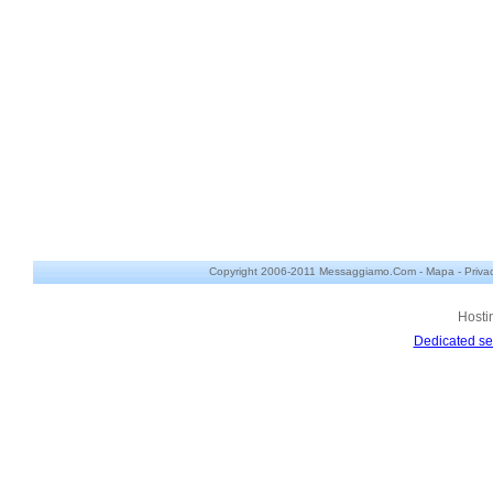
Copyright 2006-2011 Messaggiamo.Com -
Mapa
-
Priva
Hosti
Dedicated se