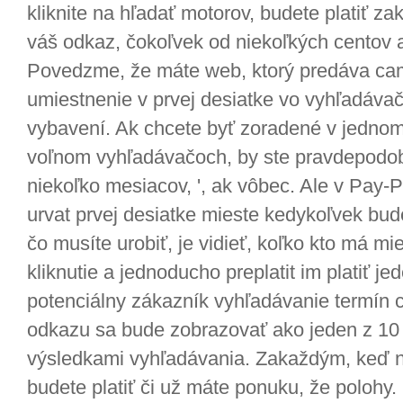
kliknite na hľadať motorov, budete platiť z
váš odkaz, čokoľvek od niekoľkých centov a
Povedzme, že máte web, ktorý predáva ca
umiestnenie v prvej desiatke vo vyhľadáv
vybavení. Ak chcete byť zoradené v jednom 
voľnom vyhľadávačoch, by ste pravdepodo
niekoľko mesiacov, ', ak vôbec. Ale v Pay-
urvat prvej desiatke mieste kedykoľvek bude
čo musíte urobiť, je vidieť, koľko kto má mie
kliknutie a jednoducho preplatit im platiť je
potenciálny zákazník vyhľadávanie termín
odkazu sa bude zobrazovať ako jeden z 10 
výsledkami vyhľadávania. Zakaždým, keď ni
budete platiť či už máte ponuku, že polohy.