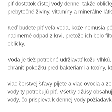
piť dostatok čistej vody denne, takže oblič
prebytočné živiny, vitamíny a minerálne látky
Keď budete piť veľa voda, kože nemusia pôso
nadmerné odpad z krvi, pretože ich bolo fil
obličky.
Voda je tiež potrebné udržiavať kožu vlhk
chrániť pokožku pred baktériami a toxíny, k
viac čerstvej šťavy pijete a viac ovocia a ze
vody ty potrebujú piť. Všetky džúsy obsahu
vody, čo prispieva k dennej vody požiadavk