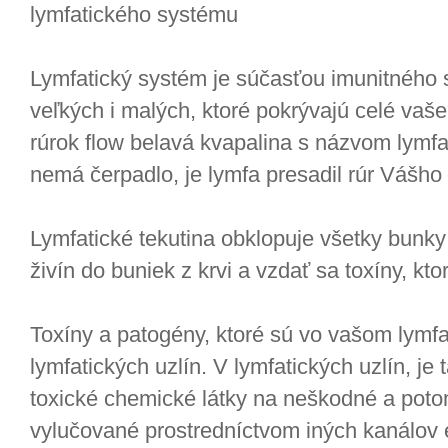
lymfatického systému
Lymfatický systém je súčasťou imunitného 
veľkých i malých, ktoré pokrývajú celé vaše
rúrok flow belavá kvapalina s názvom lymf
nemá čerpadlo, je lymfa presadil rúr Vášho 
Lymfatické tekutina obklopuje všetky bunky
živín do buniek z krvi a vzdať sa toxíny, kto
Toxíny a patogény, ktoré sú vo vašom lymfa
lymfatických uzlín. V lymfatických uzlín, je 
toxické chemické látky na neškodné a poto
vylučované prostredníctvom iných kanálov e