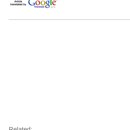
Related: