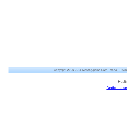
Copyright 2006-2011 Messaggiamo.Com -
Mapa
-
Priva
Hosti
Dedicated se