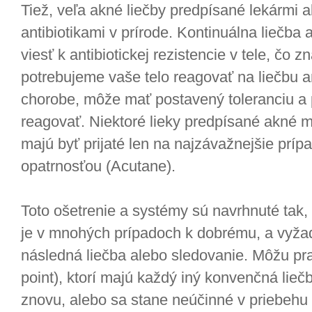
Tiež, veľa akné liečby predpísané lekármi 
antibiotikami v prírode. Kontinuálna liečba
viesť k antibiotickej rezistencie v tele, čo
potrebujeme vaše telo reagovať na liečbu an
chorobe, môže mať postavený toleranciu a p
reagovať. Niektoré lieky predpísané akné
majú byť prijaté len na najzávažnejšie prí
opatrnosťou (Acutane).
Toto ošetrenie a systémy sú navrhnuté tak,
je v mnohých prípadoch k dobrému, a vyža
následná liečba alebo sledovanie. Môžu pra
point), ktorí majú každý iný konvenčná lieč
znovu, alebo sa stane neúčinné v priebehu