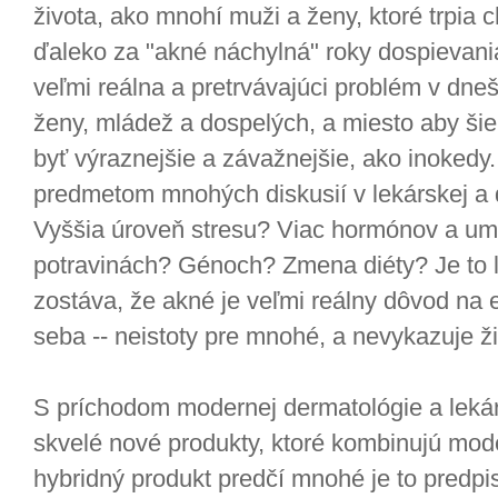
života, ako mnohí muži a ženy, ktoré trpia
ďaleko za "akné náchylná" roky dospievania
veľmi reálna a pretrvávajúci problém v dne
ženy, mládež a dospelých, a miesto aby šiel
byť výraznejšie a závažnejšie, ako inokedy.
predmetom mnohých diskusií v lekárskej a 
Vyššia úroveň stresu? Viac hormónov a ume
potravinách? Génoch? Zmena diéty? Je to l
zostáva, že akné je veľmi reálny dôvod na
seba -- neistoty pre mnohé, a nevykazuje ž
S príchodom modernej dermatológie a lekárs
skvelé nové produkty, ktoré kombinujú mode
hybridný produkt predčí mnohé je to predpi