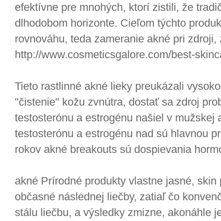
efektívne pre mnohých, ktorí zistili, že tradi
dlhodobom horizonte. Cieľom týchto produk
rovnováhu, teda zameranie akné pri zdroji, 
http://www.cosmeticsgalore.com/best-skinc
Tieto rastlinné akné lieky preukázali vysoko
"čistenie" kožu zvnútra, dostať sa zdroj p
testosterónu a estrogénu našiel v mužskej 
testosterónu a estrogénu nad sú hlavnou pr
rokov akné breakouts sú dospievania horm
akné Prírodné produkty vlastne jasné, skin 
občasné následnej liečby, zatiaľ čo konv
stálu liečbu, a výsledky zmizne, akonáhle j