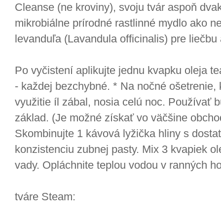
Cleanse (ne kroviny), svoju tvár aspoň dva
mikrobiálne prírodné rastlinné mydlo ako nec
levanduľa (Lavandula officinalis) pre liečbu
Po vyčistení aplikujte jednu kvapku oleja te
- každej bezchybné. * Na nočné ošetrenie, 
využitie íl zábal, nosia celú noc. Používať 
základ. (Je možné získať vo väčšine obcho
Skombinujte 1 kávová lyžička hliny s dosta
konzistenciu zubnej pasty. Mix 3 kvapiek ol
vady. Opláchnite teplou vodou v ranných h
tváre Steam: