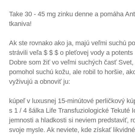
Take 30 - 45 mg zinku denne a pomáha Ant
tkaniva!
Ak ste rovnako ako ja, majú veľmi suchú 
strávili veľa $ $ $ o pleťovej vody a potents
Dobre som žiť vo veľmi suchých časť Svet, 
pomohol suchú kožu, ale robil to horšie, ak
vyživujú a obnoviť ju:
kúpeľ v luxusnej 15-minútové perličkový kúp
s 1 / 4 šálka Life Transfuziologické Tekuté 
jemnosti a hladkosti si neviem predstaviť, r
svoje mysle. Ak neviete, kde získať likvidné