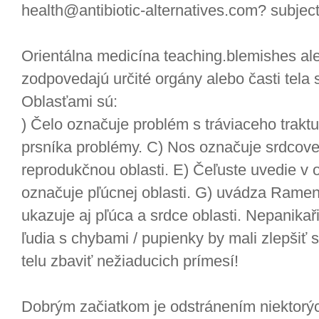
health@antibiotic-alternatives.com? subjec
Orientálna medicína teaching.blemishes ale
zodpovedajú určité orgány alebo časti tela 
Oblasťami sú:
) Čelo označuje problém s tráviaceho traktu
prsníka problémy. C) Nos označuje srdcovej
reprodukčnou oblasti. E) Čeľuste uvedie v o
označuje pľúcnej oblasti. G) uvádza Ramená
ukazuje aj pľúca a srdce oblasti. Nepanikaři
ľudia s chybami / pupienky by mali zlepšiť 
telu zbaviť nežiaducich prímesí!
Dobrým začiatkom je odstránením niektorý