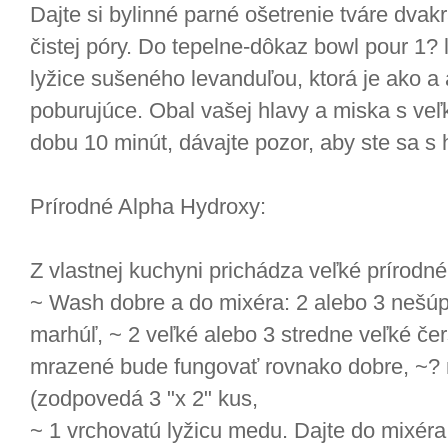
Dajte si bylinné parné ošetrenie tváre dva
čistej póry. Do tepelne-dôkaz bowl pour 1? l
lyžice sušeného levanduľou, ktorá je ako a a
poburujúce. Obal vašej hlavy a miska s ve
dobu 10 minút, dávajte pozor, aby ste sa s h
Prírodné Alpha Hydroxy:
Z vlastnej kuchyni prichádza veľké prírodné 
~ Wash dobre a do mixéra: 2 alebo 3 nešú
marhúľ, ~ 2 veľké alebo 3 stredne veľké čer
mrazené bude fungovať rovnako dobre, ~? 
(zodpovedá 3 "x 2" kus,
~ 1 vrchovatú lyžicu medu. Dajte do mixéra 