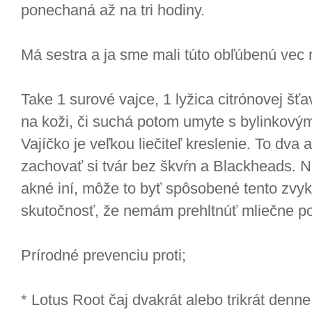
ponechaná až na tri hodiny.
Má sestra a ja sme mali túto obľúbenú vec 
Take 1 surové vajce, 1 lyžica citrónovej šťa
na koži, či suchá potom umyte s bylinkový
Vajíčko je veľkou liečiteľ kreslenie. To dva
zachovať si tvár bez škvŕn a Blackheads. N
akné iní, môže to byť spôsobené tento zvyk
skutočnosť, že nemám prehltnúť mliečne po
Prírodné prevenciu proti;
* Lotus Root čaj dvakrát alebo trikrát denne