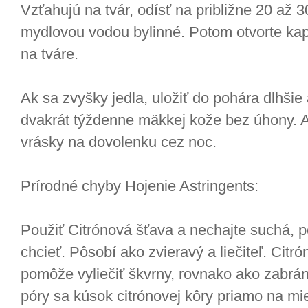
Vzťahujú na tvár, odísť na približne 20 až 3
mydlovou vodou bylinné. Potom otvorte kap
na tváre.
Ak sa zvyšky jedla, uložiť do pohára dlhšie 
dvakrát týždenne mäkkej kože bez úhony. A
vrásky na dovolenku cez noc.
Prírodné chyby Hojenie Astringents:
Použiť Citrónová šťava a nechajte suchá, p
chcieť. Pôsobí ako zvieravý a liečiteľ. Citr
pomôže vyliečiť škvrny, rovnako ako zabrán
póry sa kúsok citrónovej kôry priamo na mi