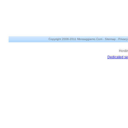
Copyright 2006-2011 Messaggiamo.Com -
Sitemap
-
Privacy
Hosti
Dedicated se