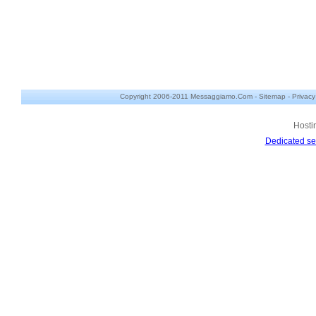
Copyright 2006-2011 Messaggiamo.Com -
Sitemap
-
Privacy
Hosti
Dedicated se