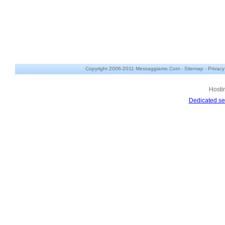
Copyright 2006-2011 Messaggiamo.Com -
Sitemap
-
Privacy
Hosti
Dedicated se