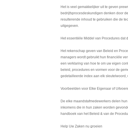
Het is veel gemakkelijker uit te geven prew
bedrijfsprocesdeskundigen denken door de 
resulterende inhoud te gebruiken die de t
uitgegeven.
Het essentiële Middel van Procedures dat 
Het rekenschap geven van Beleid en Proced
managers wordt gebruikt hun financiële ver
een verklaring van hoe te om uw eigen con
beleid, procedures en vormen voor de gemee
gedetailleerde index aan elk sleutelwoord,
Voorbeelden voor Elke Eigenaar of Uitvoe
De elke maandstafmedewerkers delen hun v
inkomens die in hun zaken worden gevonden
handboek van het Beleid & van de Proced
Help Uw Zaken nu groeien