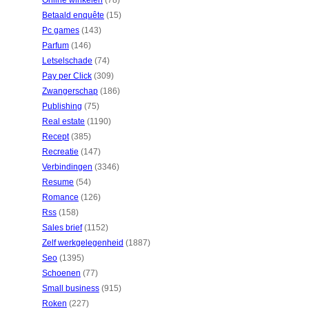
Online winkelen
(78)
Betaald enquête
(15)
Pc games
(143)
Parfum
(146)
Letselschade
(74)
Pay per Click
(309)
Zwangerschap
(186)
Publishing
(75)
Real estate
(1190)
Recept
(385)
Recreatie
(147)
Verbindingen
(3346)
Resume
(54)
Romance
(126)
Rss
(158)
Sales brief
(1152)
Zelf werkgelegenheid
(1887)
Seo
(1395)
Schoenen
(77)
Small business
(915)
Roken
(227)