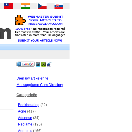
Dien uw artikelen te
Messaggiamo.Com Directory
Categorieën
Boekhouding
(82)
Acne
(417)
Adsense
(34)
Reclame
(195)
Aerobics
(166)