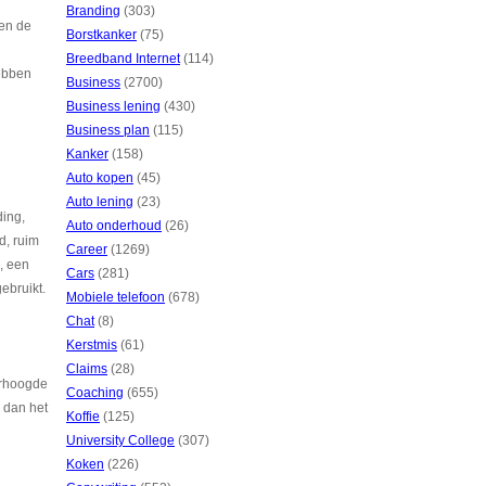
Branding
(303)
 en de
Borstkanker
(75)
Breedband Internet
(114)
hebben
Business
(2700)
Business lening
(430)
Business plan
(115)
Kanker
(158)
Auto kopen
(45)
Auto lening
(23)
ding,
Auto onderhoud
(26)
d, ruim
Career
(1269)
, een
Cars
(281)
ebruikt.
Mobiele telefoon
(678)
Chat
(8)
Kerstmis
(61)
Claims
(28)
erhoogde
Coaching
(655)
 dan het
Koffie
(125)
University College
(307)
Koken
(226)