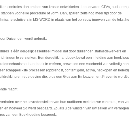
ritten controles dan om hen van kras te ontwikkelen. Laat ervaren CPAs, auditoren,
stappen voor elke procedure of vorm. Dan, sparen zelfs nog meer tijd door de
echnische schrijvers in MS-WORD in plaats van het opnieuw ingeven van de tekst 
door Duizenden wordt gebruikt
ures is één dergelijk essentieel middel dat door duizenden stafmedewerkers en
richtingen te versterken. Een dergelijk handboek bevat een inleiding aan boekhou
trolemechanismenhandboek te creëren, prewritten een voorbeeld van volledig han
nschappelijkste processen (opbrengst, contant geld, activa, het kopen en beleid)
 uitdrukking en regelgeving die, plus een Gids aan Embezzlement Preventie wordt g
rende macht
erhalen over het tevredenstellen van hun auditoren met nieuwe controles, van v
 en hoeveel tijd werd bespaard. Zo, als u de winsten van uw zaken wilt verhogen
ures van een Boekhouding bespreek.