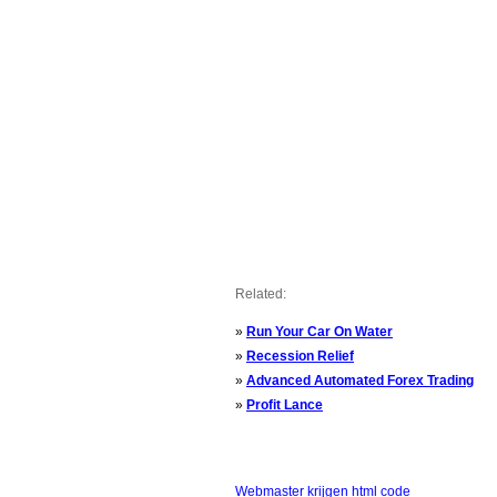
Related:
»
Run Your Car On Water
»
Recession Relief
»
Advanced Automated Forex Trading
»
Profit Lance
Webmaster krijgen html code