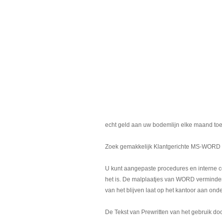
echt geld aan uw bodemlijn elke maand to
Zoek gemakkelijk Klantgerichte MS-WORD d
U kunt aangepaste procedures en interne co
het is. De malplaatjes van WORD vermindere
van het blijven laat op het kantoor aan on
De Tekst van Prewritten van het gebruik do