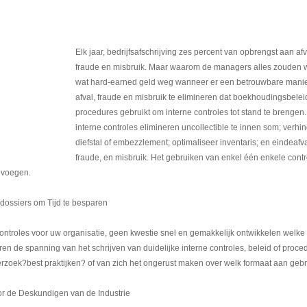
Elk jaar, bedrijfsafschrijving zes percent van opbrengst aan afv
fraude en misbruik. Maar waarom de managers alles zouden
wat hard-earned geld weg wanneer er een betrouwbare manie
afval, fraude en misbruik te elimineren dat boekhoudingsbelei
procedures gebruikt om interne controles tot stand te brengen
interne controles elimineren uncollectible te innen som; verhi
diefstal of embezzlement; optimaliseer inventaris; en eindeafva
fraude, en misbruik. Het gebruiken van enkel één enkele contr
evoegen.
ossiers om Tijd te besparen
ntroles voor uw organisatie, geen kwestie snel en gemakkelijk ontwikkelen welke 
n de spanning van het schrijven van duidelijke interne controles, beleid of proce
derzoek?best praktijken? of van zich het ongerust maken over welk formaat aan gebr
or de Deskundigen van de Industrie