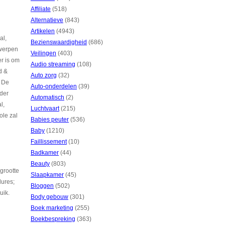
Affiliate
(518)
Alternatieve
(843)
Artikelen
(4943)
al,
Bezienswaardigheid
(686)
 werpen
Veilingen
(403)
r is om
Audio streaming
(108)
d &
Auto zorg
(32)
. De
Auto-onderdelen
(39)
nder
Automatisch
(2)
l,
Luchtvaart
(215)
ole zal
Babies peuter
(536)
Baby
(1210)
Faillissement
(10)
Badkamer
(44)
Beauty
(803)
grootte
Slaapkamer
(45)
dures;
Bloggen
(502)
uik.
Body gebouw
(301)
Boek marketing
(255)
Boekbespreking
(363)