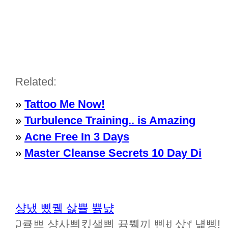
Related:
»
Tattoo Me Now!
»
Turbulence Training.. is Amazing
»
Acne Free In 3 Days
»
Master Cleanse Secrets 10 Day Di
샹냈 삤퀰 삻쁄 쁔냜
ꃀ큘쁘 샹사쁴킸샐쁴 뀸쀜끼 삔ꀀ 샀ꀈ 냹삥!