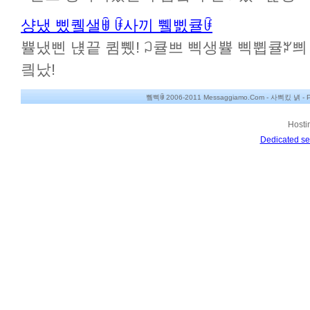
샹냈 삤퀰샐ꂌ ꀰ사끼 쀜삜큘ꀰ
쁄냈삔 냱끝 큄쀘! ꃀ큘쁘 삑생쁄 삑쀱큘ꃠ쁴 뀸
킠났!
쀀삑ꂌ 2006-2011 Messaggiamo.Com -
사쁴킸 냵
-
P
Hosti
Dedicated se