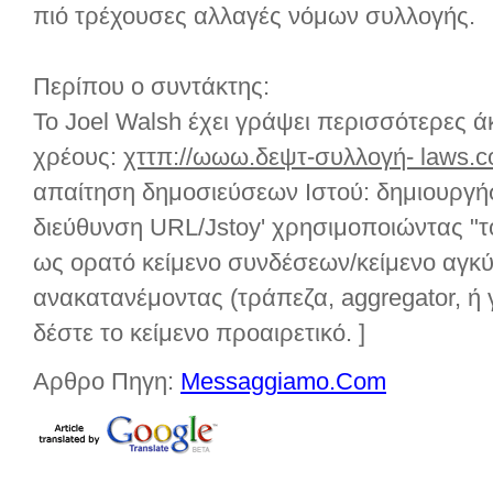
πιό τρέχουσες αλλαγές νόμων συλλογής.
Περίπου ο συντάκτης:
Το Joel Walsh έχει γράψει περισσότερες 
χρέους:
χττπ://ωωω.δεψτ-συλλογή- laws.c
απαίτηση δημοσιεύσεων Ιστού: δημιουργήσ
διεύθυνση URL/Jstoy' χρησιμοποιώντας "
ως ορατό κείμενο συνδέσεων/κείμενο α
ανακατανέμοντας (τράπεζα, aggregator, ή
δέστε το κείμενο προαιρετικό. ]
Αρθρο Πηγη:
Messaggiamo.Com