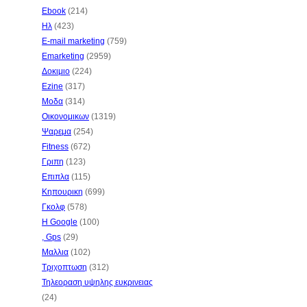
Ebook
(214)
Ηλ
(423)
E-mail marketing
(759)
Emarketing
(2959)
Δοκιμιο
(224)
Ezine
(317)
Μοδα
(314)
Οικονομικων
(1319)
Ψαρεμα
(254)
Fitness
(672)
Γριπη
(123)
Επιπλα
(115)
Κηπουρικη
(699)
Γκολφ
(578)
Η Google
(100)
, Gps
(29)
Μαλλια
(102)
Τριχοπτωση
(312)
Τηλεοραση υψηλης ευκρινειας
(24)