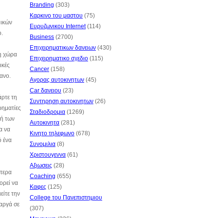
Branding
(303)
Καρκινο του μαστου
(75)
μικών
Ευρυζωνικου Internet
(114)
ο.
Business
(2700)
Επιχειρηματικων δανειων
(430)
τη χώρα
Επιχειρηματικο σχεδιο
(115)
ικές
Cancer
(158)
ανο.
Αγορας αυτοκινητων
(45)
Car δανειου
(23)
άρτε τη
Συντηρηση αυτοκινητων
(26)
ρηματίες
Σταδιοδρομια
(1269)
φή των
Αυτοκινητα
(281)
α να
Κινητο τηλεφωνο
(678)
ό ένα
Συνομιλια
(8)
Χριστουγεννα
(61)
Αξιωσεις
(28)
ότερα
Coaching
(655)
ορεί να
Καφες
(125)
είτε την
College του Πανεπιστημιου
 αργά σε
(307)