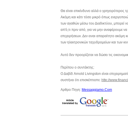
Θα είναι επικίνδυνο αλλά ο γρηγορότερος τρ
Ακόμη και κάτι τόσο μικρό όπως ενεργοποιώ
των αγαθών μέσω του Διαδικτύου, μπορεί να 
απ'ό,τι πριν από, για να μην αναφέρουμε 
επιχειρήσεων. Δεν ειναι απαραίτητο ακόμη 
των ηλεκτρονικών ταχυδρομείων και των κι
Αυτό δεν προορίζεται να δώσει τις οικονομ
Περίπου ο συντάκτης:
Ο Δαβίδ Arnold Livingston είναι επιχειρημα
συστήνει ότι επισκέπτεστε:
http://www.financ
Αρθρο Πηγη:
Messaggiamo.Com