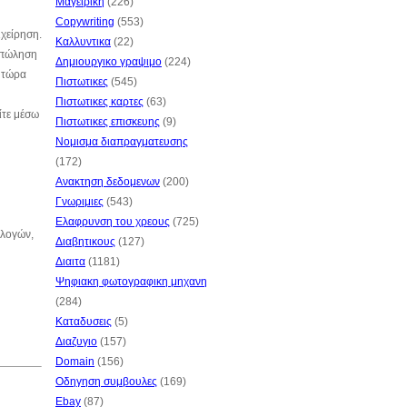
Μαγειρικη
(226)
Copywriting
(553)
ιχείρηση.
Καλλυντικα
(22)
η πώληση
Δημιουργικο γραψιμο
(224)
ο τώρα
Πιστωτικες
(545)
Πιστωτικες καρτες
(63)
ίτε μέσω
Πιστωτικες επισκευης
(9)
Νομισμα διαπραγματευσης
(172)
Ανακτηση δεδομενων
(200)
Γνωριμιες
(543)
Ελαφρυνση του χρεους
(725)
ιλογών,
Διαβητικους
(127)
Διαιτα
(1181)
Ψηφιακη φωτογραφικη μηχανη
(284)
Καταδυσεις
(5)
Διαζυγιο
(157)
Domain
(156)
Οδηγηση συμβουλες
(169)
Ebay
(87)