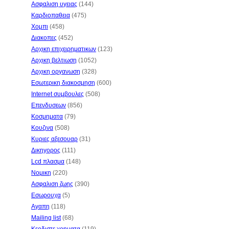
Ασφαλιση υγειας
(144)
Καρδιοπαθεια
(475)
Χομπι
(458)
Διακοπες
(452)
Αρχικη επιχειρηματικων
(123)
Αρχικη βελτιωση
(1052)
Αρχικη οργανωση
(328)
Εσωτερικη διακοσμηση
(600)
Internet συμβουλες
(508)
Επενδυσεων
(856)
Κοσμηματα
(79)
Κουζινα
(508)
Κυριες αξεσουαρ
(31)
Δικηγορος
(111)
Lcd πλασμα
(148)
Νομικη
(220)
Ασφαλιση ζωης
(390)
Εσωρουχα
(5)
Αγαπη
(118)
Mailing list
(68)