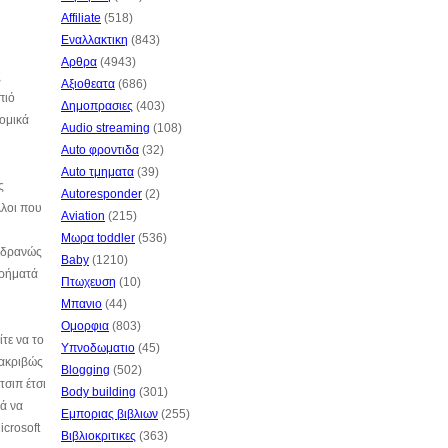
Affiliate
(518)
Εναλλακτικη
(843)
Αρθρα
(4943)
ς
Αξιοθεατα
(686)
πιό
Δημοπρασιες
(403)
νομικά
Audio streaming
(108)
Auto φροντιδα
(32)
Auto τμηματα
(39)
ς
Autoresponder
(2)
λλοι που
Aviation
(215)
Μωρα toddler
(536)
 αδρανώς
Baby
(1210)
χρήματά
Πτωχευση
(10)
Μπανιο
(44)
Ομορφια
(803)
τε να το
Υπνοδωματιο
(45)
 ακριβώς
Blogging
(502)
τσιπ έτσι
Body building
(301)
κά να
Εμποριας βιβλιων
(255)
icrosoft
Βιβλιοκριτικες
(363)