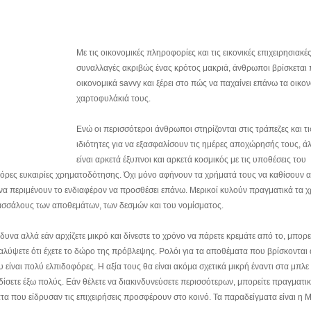
Με τις οικονομικές πληροφορίες και τις εικονικές επιχειρησιακέ
συναλλαγές ακριβώς ένας κρότος μακριά, άνθρωποι βρίσκεται 
οικονομικά savvy και ξέρει στο πώς να παχαίνει επάνω τα οικο
χαρτοφυλάκιά τους.
Ενώ οι περισσότεροι άνθρωποι στηρίζονται στις τράπεζες και τι
ιδιότητες για να εξασφαλίσουν τις ημέρες αποχώρησής τους, ά
είναι αρκετά έξυπνοι και αρκετά κοσμικός με τις υποθέσεις του
φόρες ευκαιρίες χρηματοδότησης. Όχι μόνο αφήνουν τα χρήματά τους να καθίσουν
 να περιμένουν το ενδιαφέρον να προσθέσει επάνω. Μερικοί κυλούν πραγματικά τα 
ασσάλους των αποθεμάτων, των δεσμών και του νομίσματος.
υνα αλλά εάν αρχίζετε μικρό και δίνεστε το χρόνο να πάρετε κρεμάτε από το, μπορεί
αλύψετε ότι έχετε το δώρο της πρόβλεψης. Ρολόι για τα αποθέματα που βρίσκονται
υ είναι πολύ ελπιδοφόρες. Η αξία τους θα είναι ακόμα σχετικά μικρή έναντι στα μπλε 
δίσετε έξω πολύς. Εάν θέλετε να διακινδυνεύσετε περισσότερων, μπορείτε πραγματι
τα που είδρυσαν τις επιχειρήσεις προσφέρουν στο κοινό. Τα παραδείγματα είναι η M