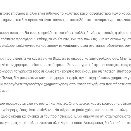
μέτριες επιστροφές αλλά είναι πιθανώς το καλύτερο και οι ασφαλέστεροι των οικονο
υστημένος και δεν πρέπει να είναι απόντες σε οποιοδήποτε οικονομικό χαρτοφυλάκι
ετάσουν όπως η αξία τους επηρεάζεται από τόσες πολλές δυνάμεις, τοπικές ή μέσα σ
 οι τράπεζες προσφέρουν επίσης τα νομίσματα, έχει πιό πολύ τις υψηλές συναλλαγματ
δεν πωλούν, επιλέγοντας να κρατήσουν τα νομίσματα μέσα στο χρηματοδοτώντας όργ
άγμα που μπορείτε να κάνετε για να βλάψετε το οικονομικό χαρτοφυλάκιό σας. Μην π
καλό όταν χρησιμοποιείται το σωστό τρόπο. Στην πραγματικότητα, οι επιτυχείς επιχει
πλοκάρουν τα χρήματά τους σε άλλες επιχειρήσεις που έχουν μια υψηλότερη επιστρο
 Τελικά, δεν μπορείτε να κάνετε τα χρήματα χωρίς την κατοχή κάποιων χρημάτων γι
ίτε να παραγάγετε περισσότερα χρήματα χρησιμοποιώντας τα χρήματα που πήρατε απ
άνειο!
που προέρχονται από τις πιστωτικές κάρτες. Οι πιστωτικές κάρτες κρατούν τα υψηλ
επιχείρηση χρέους είναι επικίνδυνη. Να πάρει στο βαθύ χρέος πιστωτικών καρτών μπ
ν χωρίς ακόμη και σχετικά με τον προι4στάμενο. Είναι σημαντικό ότι όταν χρησιμοποι
τε εγκαίρως και ότι πληρώνετε για ολόκληρο το ποσό. Διαφορετικά, θα βρισκόσαστε