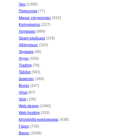
Seo
(1395)
Παπουτσια
(77)
Μικρες επιχειρησεις
(915)
Καπνισματος
(227)
Λογισμικο
(869)
Spam κλειδωμα
(229)
Αθλητισμος
(320)
Spyware
(46)
Αγχος
(550)
Trading
(78)
Ταξιδια
(583)
Διακοπες
(360)
Βιντεο
(247)
Virus
(87)
Voip
(106)
Web design
(1080)
Web hosting
(333)
Ιστοσελιδα κυκλοφοριας
(438)
Γαμος
(730)
Βαρος
(1658)