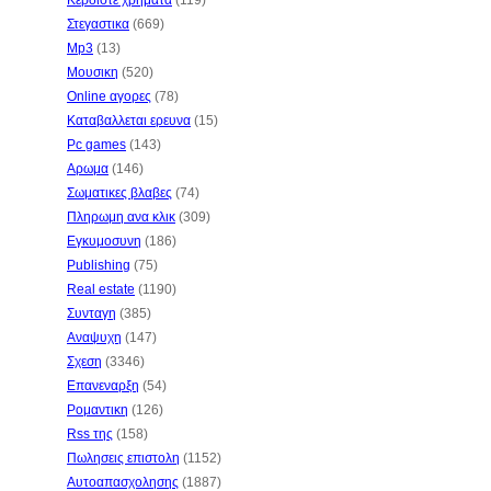
Κερδιστε χρηματα
(119)
Στεγαστικα
(669)
Mp3
(13)
Μουσικη
(520)
Online αγορες
(78)
Καταβαλλεται ερευνα
(15)
Pc games
(143)
Αρωμα
(146)
Σωματικες βλαβες
(74)
Πληρωμη ανα κλικ
(309)
Εγκυμοσυνη
(186)
Publishing
(75)
Real estate
(1190)
Συνταγη
(385)
Αναψυχη
(147)
Σχεση
(3346)
Επανεναρξη
(54)
Ρομαντικη
(126)
Rss της
(158)
Πωλησεις επιστολη
(1152)
Αυτοαπασχολησης
(1887)