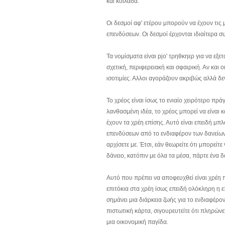
και κοιλάδα.
Οι δεσμοί αφ' ετέρου μπορούν να έχουν τις 
επενδύσεων. Οι δεσμοί έρχονται ιδιαίτερα σ
Τα νομίσματα είναι pjo' τρηθκηερ για να εξ
σχετική, περιφερειακή και σφαιρική. Αν και
ισοτιμίες. Αλλοι αγοράζουν ακριβώς αλλά 
Το χρέος είναι ίσως το ενιαίο χειρότερο πρ
λανθασμένη ιδέα, το χρέος μπορεί να είναι 
έχουν τα χρέη επίσης. Αυτό είναι επειδή μ
επενδύσεων από το ενδιαφέρον των δανείων.
αρχίσετε με. Έτσι, εάν θεωρείτε ότι μπορε
δάνειο, κατόπιν με όλα τα μέσα, πάρτε ένα δ
Αυτό που πρέπει να αποφευχθεί είναι χρέη 
επιτόκια στα χρέη ίσως επειδή ολόκληρη η 
σημάνει μια διάρκεια ζωής για το ενδιαφέρο
πιστωτική κάρτα, σιγουρευτείτε ότι πληρώνε
μια οικονομική παγίδα.