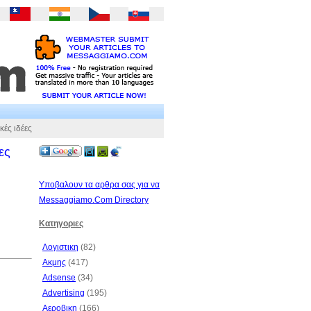
κές ιδέες
ες
Υποβαλουν τα αρθρα σας για να
Messaggiamo.Com Directory
Κατηγοριες
Λογιστικη
(82)
Ακμης
(417)
Adsense
(34)
Advertising
(195)
Αεροβικη
(166)