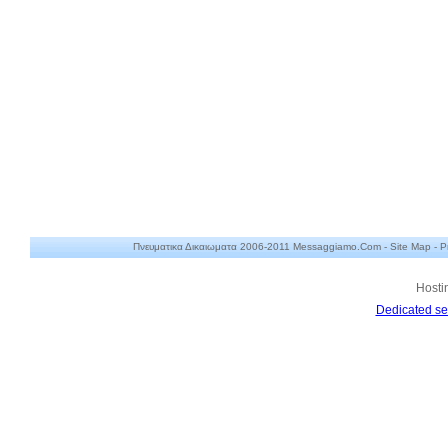
Πνευματικα Δικαιωματα 2006-2011 Messaggiamo.Com -
Site Map
-
P
Hosti
Dedicated se