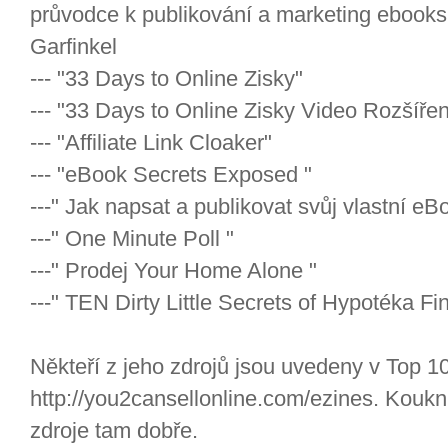
průvodce k publikování a marketing ebook
Garfinkel
--- "33 Days to Online Zisky"
--- "33 Days to Online Zisky Video Rozšíř
--- "Affiliate Link Cloaker"
--- "eBook Secrets Exposed "
---" Jak napsat a publikovat svůj vlastní eB
---" One Minute Poll "
---" Prodej Your Home Alone "
---" TEN Dirty Little Secrets of Hypotéka Fi
Někteří z jeho zdrojů jsou uvedeny v Top 1
http://you2cansellonline.com/ezines. Koukni n
zdroje tam dobře.