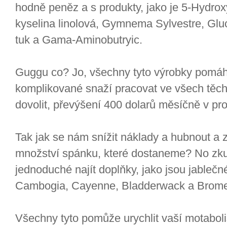
hodně peněz a s produkty, jako je 5-Hydro
kyselina linolová, Gymnema Sylvestre, Gl
tuk a Gama-Aminobutryic.
Guggu co? Jo, všechny tyto výrobky pomáha
komplikované snaží pracovat ve všech těchto
dovolit, převýšení 400 dolarů měsíčně v pr
Tak jak se nám snížit náklady a hubnout a
množství spánku, které dostaneme? No zkus
jednoduché najít doplňky, jako jsou jablečn
Cambogia, Cayenne, Bladderwack a Brome
Všechny tyto pomůže urychlit vaší motabol