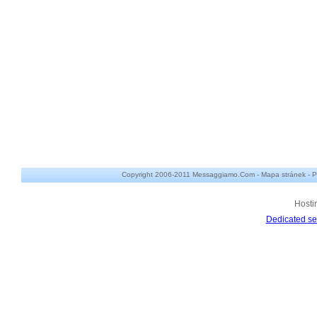
Copyright 2006-2011 Messaggiamo.Com -
Mapa stránek
-
P
Hosti
Dedicated se