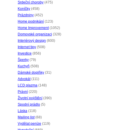
Srdeční choroby
(475)
Koníčky
(458)
Prázdniny
(452)
Home podnikání
(123)
Home Improvement
(1052)
Domovské organizaci
(328)
Interiérový design
(600)
Internet tipy
(508)
Investice
(856)
Šperky
(79)
Kuchyň
(508)
Dámské doplňky
(31)
Advokát
(111)
LCD plazma
(148)
Právní
(220)
Životní pojištění
(390)
Spodní prádlo
(5)
Láska
(118)
Mailing list
(68)
Vydělat peníze
(119)