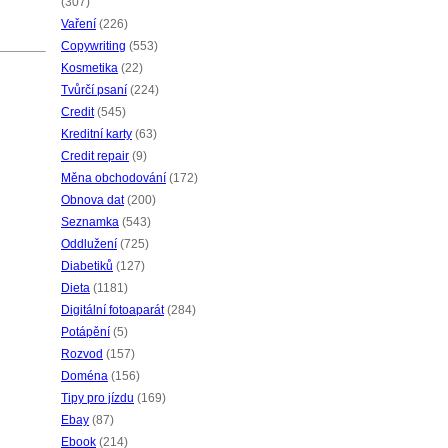
(307)
Vaření
(226)
Copywriting
(553)
Kosmetika
(22)
Tvůrčí psaní
(224)
Credit
(545)
Kreditní karty
(63)
Credit repair
(9)
Měna obchodování
(172)
Obnova dat
(200)
Seznamka
(543)
Oddlužení
(725)
Diabetiků
(127)
Dieta
(1181)
Digitální fotoaparát
(284)
Potápění
(5)
Rozvod
(157)
Doména
(156)
Tipy pro jízdu
(169)
Ebay
(87)
Ebook
(214)