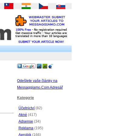
Odešlete vaše články na
Messaggiamo.Com Adresář
Kategorie
Účetnictví
(82)
Akné
(417)
Adsense
(34)
Reklama
(195)
Aerobik
(166)