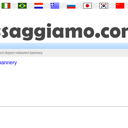
vní dojem reklamní bannery
bannery