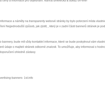
má ceny a informace pro objednání. Nahrát umělecká & důkaz on-line!
informace a náměty na transparenty webové stránky by bylo potvrzení místa vlastnic
ení Nejjednodušší způsob, jak zjistit, , který je v zadní části bannerů stránek je pod
 o bannery, bude mít vždy kontaktní informace, které se bude poskytnout vám vlastn
ré údaje o majiteli stránek odborné znalosti. To umožňuje, aby informoval o hodn
doporučení ohledně zástavy.
ertising-banners- 1st.info