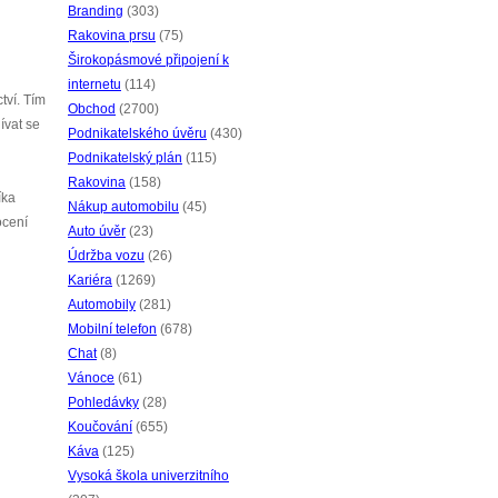
Branding
(303)
Rakovina prsu
(75)
Širokopásmové připojení k
internetu
(114)
tví. Tím
Obchod
(2700)
ívat se
Podnikatelského úvěru
(430)
Podnikatelský plán
(115)
Rakovina
(158)
íka
Nákup automobilu
(45)
ocení
Auto úvěr
(23)
Údržba vozu
(26)
Kariéra
(1269)
Automobily
(281)
Mobilní telefon
(678)
Chat
(8)
Vánoce
(61)
Pohledávky
(28)
Koučování
(655)
Káva
(125)
Vysoká škola univerzitního