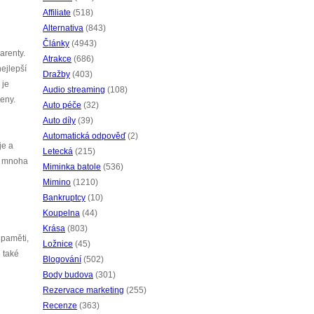
Affiliate
(518)
Alternativa
(843)
Články
(4943)
arenty.
Atrakce
(686)
ejlepší
Dražby
(403)
 je
Audio streaming
(108)
zeny.
Auto péče
(32)
Auto díly
(39)
Automatická odpověď
(2)
je a
Letecká
(215)
 v mnoha
Miminka batole
(536)
Mimino
(1210)
Bankruptcy
(10)
Koupelna
(44)
Krása
(803)
 paměti,
Ložnice
(45)
 také
Blogování
(502)
Body budova
(301)
Rezervace marketing
(255)
Recenze
(363)