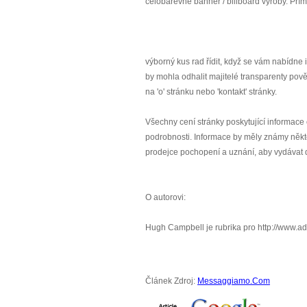
celobarevné banner / billboard výroby. Pří
výborný kus rad řídit, když se vám nabídne 
by mohla odhalit majitelé transparenty pověř
na 'o' stránku nebo 'kontakt' stránky.
Všechny cení stránky poskytující informace
podrobnosti. Informace by měly známy někte
prodejce pochopení a uznání, aby vydávat 
O autorovi:
Hugh Campbell je rubrika pro http://www.adv
Článek Zdroj:
Messaggiamo.Com