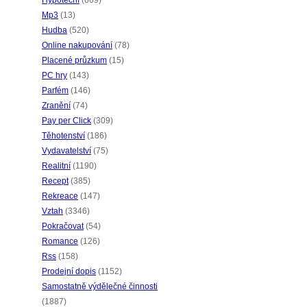
Hypoteční
(669)
Mp3
(13)
Hudba
(520)
Online nakupování
(78)
Placené průzkum
(15)
PC hry
(143)
Parfém
(146)
Zranění
(74)
Pay per Click
(309)
Těhotenství
(186)
Vydavatelství
(75)
Realitní
(1190)
Recept
(385)
Rekreace
(147)
Vztah
(3346)
Pokračovat
(54)
Romance
(126)
Rss
(158)
Prodejní dopis
(1152)
Samostatně výdělečné činnosti
(1887)