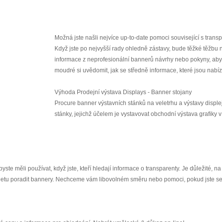
Možná jste našli nejvíce up-to-date pomoci související s transp
Když jste po nejvyšší rady ohledně zástavy, bude těžké těžbu n
informace z neprofesionální bannerů návrhy nebo pokyny, aby
moudré si uvědomit, jak se středně informace, které jsou nabí
Výhoda Prodejní výstava Displays - Banner stojany
Procure banner výstavních stánků na veletrhu a výstavy disple
stánky, jejichž účelem je vystavovat obchodní výstava grafiky
yste měli používat, když jste, kteří hledají informace o transparenty. Je důležité, na
rnetu poradit bannery. Nechceme vám libovolném směru nebo pomoci, pokud jste se