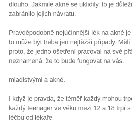
dlouho. Jakmile akné se uklidily, to je důle
zabránilo jejich návratu.
Pravděpodobně nejúčinnější lék na akné je 
to může být treba jen nejtěžší případy. Měli
proto, že jedno ošetření pracoval na své přá
neznamená, že to bude fungovat na vás.
mladistvými a akné.
I když je pravda, že téměř každý mohou trpě
každý teenager ve věku mezi 12 a 18 trpí 
léčbu od lékaře.