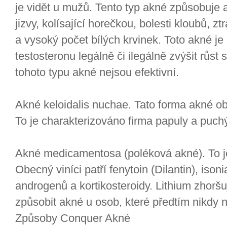
je vidět u mužů. Tento typ akné způsobuje 
jizvy, kolísající horečkou, bolesti kloubů, zt
a vysoký počet bílých krvinek. Toto akné j
testosteronu legálně či ilegálně zvýšit růs
tohoto typu akné nejsou efektivní.
Akné keloidalis nuchae. Tato forma akné obj
To je charakterizováno firma papuly a puchý
Akné medicamentosa (poléková akné). To je
Obecný viníci patří fenytoin (Dilantin), isoni
androgenů a kortikosteroidy. Lithium zhorš
způsobit akné u osob, které předtím nikdy n
Způsoby Conquer Akné