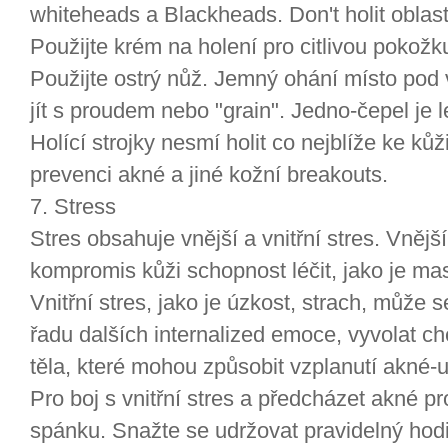
whiteheads a Blackheads. Don't holit oblastí
Použijte krém na holení pro citlivou pokožk
Použijte ostrý nůž. Jemný ohání místo pod 
jít s proudem nebo "grain". Jedno-čepel je le
Holící strojky nesmí holit co nejblíže ke ků
prevenci akné a jiné kožní breakouts.
7. Stress
Stres obsahuje vnější a vnitřní stres. Vnější 
kompromis kůži schopnost léčit, jako je ma
Vnitřní stres, jako je úzkost, strach, může 
řadu dalších internalized emoce, vyvolat 
těla, které mohou způsobit vzplanutí akné-u
Pro boj s vnitřní stres a předcházet akné 
spánku. Snažte se udržovat pravidelný hod