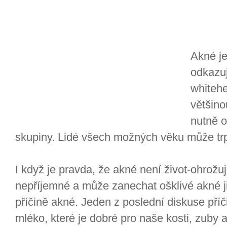
Akné je
odkazuj
whitehe
většino
nutně 
skupiny. Lidé všech možných věku může tr
I když je pravda, že akné není život-ohrož
nepříjemné a může zanechat ošklivé akné j
příčině akné. Jeden z poslední diskuse příči
mléko, které je dobré pro naše kosti, zuby 