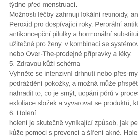
týdne před menstruací.
Možnosti léčby zahrnují lokální retinoidy, an
Peroxid pro dospívající roky. Perorální an
antikoncepční pilulky a hormonální substitu
užitečné pro ženy, v kombinaci se systémov
nebo Over-The-prodejné přípravky a léky.
5. Zdravou kůži schéma
Vyhněte se intenzivní drhnutí nebo přes-my
podráždění pokožky, a možná může přispět
nahradit to, co je smýt, ucpání pórů v proc
exfoliace složek a vyvarovat se produktů, k
6. Holení
holení je skutečně vynikající způsob, jak p
kůže pomoci s prevencí a šíření akné. Hol