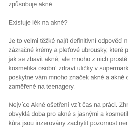
způsobuje akné.
Existuje lék na akné?
Je to velmi těžké najít definitivní odpověď 
zázračné krémy a pleťové ubrousky, které p
jak se zbavit akné, ale mnoho z nich prost
kosmetika osobní zdraví uličky v superma
poskytne vám mnoho značek akné a akné oš
zaměřené na teenagery.
Nejvíce Akné ošetření vzít čas na práci. Zh
obvyklá doba pro akné s jasnými a kosmetiku
kůra jsou inzerovány zachytit pozornost nem