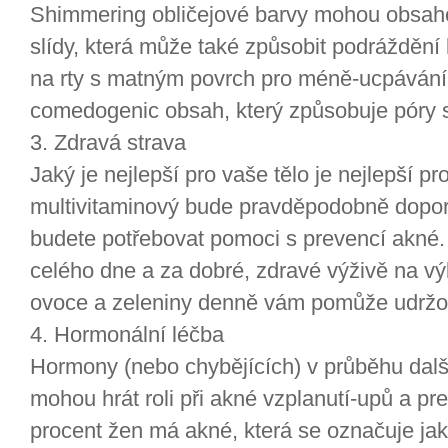
Shimmering obličejové barvy mohou obsahov
slídy, která může také způsobit podráždění
na rty s matným povrch pro méně-ucpávání p
comedogenic obsah, který způsobuje póry s
3. Zdravá strava
Jaký je nejlepší pro vaše tělo je nejlepší pr
multivitaminový bude pravděpodobně doporu
budete potřebovat pomoci s prevencí akné.
celého dne a za dobré, zdravé výživě na vý
ovoce a zeleniny denně vám pomůže udržov
4. Hormonální léčba
Hormony (nebo chybějících) v průběhu další
mohou hrát roli při akné vzplanutí-upů a pr
procent žen má akné, která se označuje j