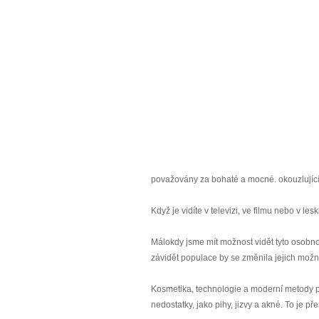
považovány za bohaté a mocné. okouzlující
Když je vidíte v televizi, ve filmu nebo v 
Málokdy jsme mít možnost vidět tyto osobno
závidět populace by se změnila jejich možn
Kosmetika, technologie a moderní metody pro
nedostatky, jako pihy, jizvy a akné. To je p