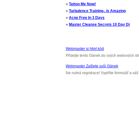
»
Tattoo Me Now!
»
Turbulence Training.. is Amazing
»
Acne Free In 3 Days
»
Master Cleanse Secrets 10 Day Di
Webmaster si html kód
Přidejte tento článek do svých webových st
Webmaster Zašlete svůj článek
Ne nutná registrace! Vyplňte formulář a v