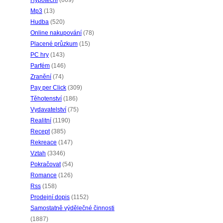
Hypoteční
(669)
Mp3
(13)
Hudba
(520)
Online nakupování
(78)
Placené průzkum
(15)
PC hry
(143)
Parfém
(146)
Zranění
(74)
Pay per Click
(309)
Těhotenství
(186)
Vydavatelství
(75)
Realitní
(1190)
Recept
(385)
Rekreace
(147)
Vztah
(3346)
Pokračovat
(54)
Romance
(126)
Rss
(158)
Prodejní dopis
(1152)
Samostatně výdělečné činnosti
(1887)