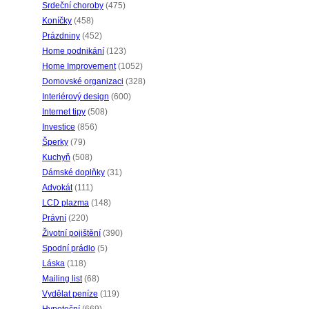
Srdeční choroby
(475)
Koníčky
(458)
Prázdniny
(452)
Home podnikání
(123)
Home Improvement
(1052)
Domovské organizaci
(328)
Interiérový design
(600)
Internet tipy
(508)
Investice
(856)
Šperky
(79)
Kuchyň
(508)
Dámské doplňky
(31)
Advokát
(111)
LCD plazma
(148)
Právní
(220)
Životní pojištění
(390)
Spodní prádlo
(5)
Láska
(118)
Mailing list
(68)
Vydělat peníze
(119)