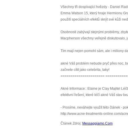
Všechny tři dospívající hvězdy - Daniel Radc
Emma Watson 15, který hraje Hermionu Grang
použití speciálních efektů skrýt své kůži ne
Osobnosti zabývají stejnými problémy, zbyte
Macpherson všechny veřejně diskutovalo, jak
Tím mají nejen pomohl sám, ale i miliony da
akné Váš problém nebude pryč přes noc, bude 
začnete cítit jako celebrita, taky!
====================== ===========
Akné Informace:: Elaine je Clay Majitel Léč
efektivní řešení, které léčí akné Váš stav 
- Prosíme, neváhejte využít této článek - p
http://www.acne-treatments-online.com/acn
Článek Zdroj:
Messaggiamo.Com