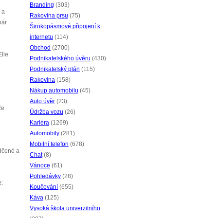
Branding
(303)
 a
Rakovina prsu
(75)
hár
Širokopásmové připojení k
internetu
(114)
Obchod
(2700)
Elle
Podnikatelského úvěru
(430)
Podnikatelský plán
(115)
Rakovina
(158)
Nákup automobilu
(45)
Auto úvěr
(23)
že
Údržba vozu
(26)
Kariéra
(1269)
Automobily
(281)
Mobilní telefon
(678)
ědčené a
Chat
(8)
Vánoce
(61)
Pohledávky
(28)
z:
Koučování
(655)
Káva
(125)
Vysoká škola univerzitního