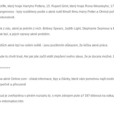
liffe, který hraje Harryho Pottera, 15. Rupert Grint, který hraje Rona Weasleyho, 17
erovou - byly rozděleny podle s akné nutit filmaři filmu Harry Potter a Ohnivý po
dokonalosti.
k z nás, akné je jedním z nich. Britney Spears, Judith Light, Stephanie Seymour a 
 trpí, a jejich opravy akné problém.
lších akné trpí na celém světě - jsou pozitivním důkazem, že léčba akné práce.
to chvíli trvat. Ale jak jste začít vidět zlepšení svého stavu, že je docela možné, 
======
ba akné Online.com - získat informace, tipy a články, které vám pomohou najít osv
bezpečně a přirozeně
okud je zveřejněna v plném rozsahu to, s mým zdrojem pole a? žít? kliknout na odka
e-information.htm