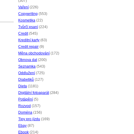
(307)
Vaření
(226)
Copywriting
(553)
Kosmetika
(22)
Tvůrčí psaní
(224)
Credit
(545)
Kreditní karty
(63)
Credit repair
(9)
Měna obchodování
(172)
Obnova dat
(200)
Seznamka
(543)
Oddlužení
(725)
Diabetiků
(127)
Dieta
(1181)
Digitální fotoaparát
(284)
Potápění
(5)
Rozvod
(157)
Doména
(156)
Tipy pro jízdu
(169)
Ebay
(87)
Ebook
(214)