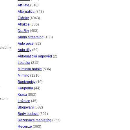
Affiliate
(518)
Alternativa
(843)
Články
(4943)
Atrakce
(686)
Dražby
(403)
Audio streaming
(108)
Auto péče
(32)
elebrity
Auto díly
(39)
Automatická odpověď
(2)
Letecká
(215)
Miminka batole
(536)
Mimino
(1210)
Bankruptcy
(10)
.
Koupelna
(44)
Krása
(803)
o tom
Ložnice
(45)
Blogování
(502)
Body budova
(301)
Rezervace marketing
(255)
Recenze
(363)