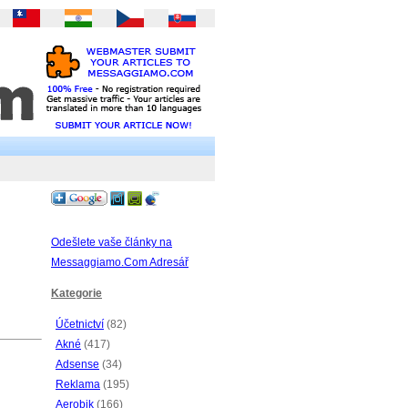
Odešlete vaše články na
Messaggiamo.Com Adresář
Kategorie
Účetnictví
(82)
Akné
(417)
Adsense
(34)
Reklama
(195)
Aerobik
(166)