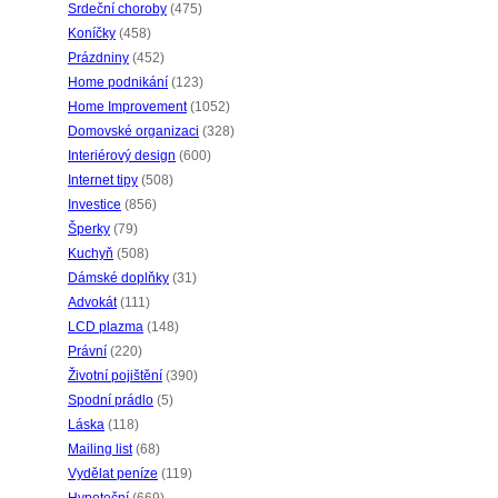
Srdeční choroby
(475)
Koníčky
(458)
Prázdniny
(452)
Home podnikání
(123)
Home Improvement
(1052)
Domovské organizaci
(328)
Interiérový design
(600)
Internet tipy
(508)
Investice
(856)
Šperky
(79)
Kuchyň
(508)
Dámské doplňky
(31)
Advokát
(111)
LCD plazma
(148)
Právní
(220)
Životní pojištění
(390)
Spodní prádlo
(5)
Láska
(118)
Mailing list
(68)
Vydělat peníze
(119)