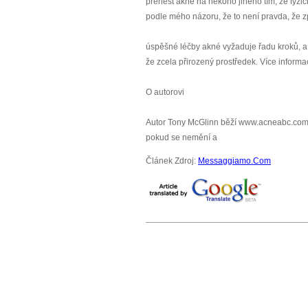
přenést akné na někoho jiného tím, že fyzi
podle mého názoru, že to není pravda, že 
úspěšné léčby akné vyžaduje řadu kroků, a č
že zcela přirozený prostředek. Více infor
O autorovi
Autor Tony McGlinn běží www.acneabc.com 
pokud se nemění a
Článek Zdroj:
Messaggiamo.Com