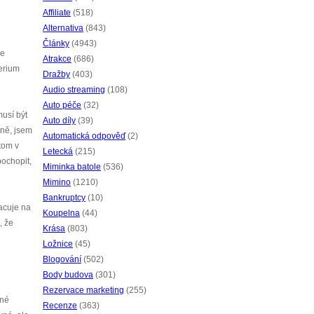
Affiliate
(518)
Alternativa
(843)
Články
(4943)
ce
Atrakce
(686)
terium
Dražby
(403)
Audio streaming
(108)
Auto péče
(32)
usí být
Auto díly
(39)
ně, jsem
Automatická odpověď
(2)
tom v
Letecká
(215)
pochopit,
Miminka batole
(536)
Mimino
(1210)
Bankruptcy
(10)
acuje na
Koupelna
(44)
, že
Krása
(803)
Ložnice
(45)
Blogování
(502)
Body budova
(301)
Rezervace marketing
(255)
žné
Recenze
(363)