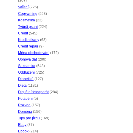
(307)
Vaření
(226)
Copywriting
(553)
Kosmetika
(22)
Tvůrčí psaní
(224)
Credit
(545)
Kreditní karty
(63)
Credit repair
(9)
Měna obchodování
(172)
Obnova dat
(200)
Seznamka
(543)
Oddlužení
(725)
Diabetiků
(127)
Dieta
(1181)
Digitální fotoaparát
(284)
Potápění
(5)
Rozvod
(157)
Doména
(156)
Tipy pro jízdu
(169)
Ebay
(87)
Ebook
(214)