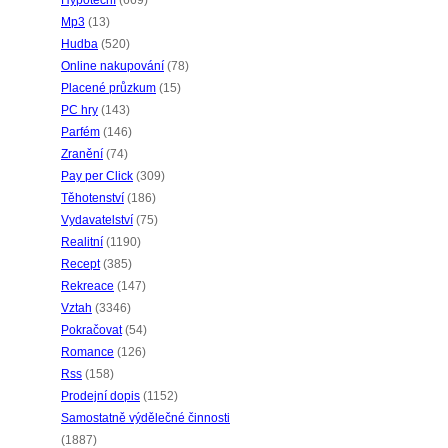
Hypoteční
(669)
Mp3
(13)
Hudba
(520)
Online nakupování
(78)
Placené průzkum
(15)
PC hry
(143)
Parfém
(146)
Zranění
(74)
Pay per Click
(309)
Těhotenství
(186)
Vydavatelství
(75)
Realitní
(1190)
Recept
(385)
Rekreace
(147)
Vztah
(3346)
Pokračovat
(54)
Romance
(126)
Rss
(158)
Prodejní dopis
(1152)
Samostatně výdělečné činnosti
(1887)