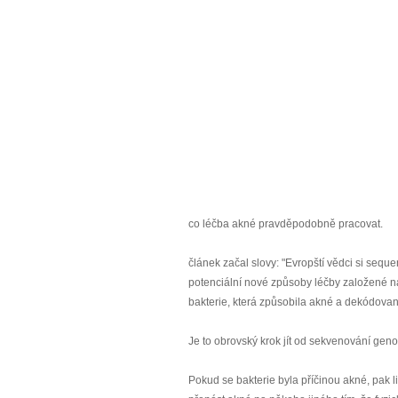
co léčba akné pravděpodobně pracovat.
článek začal slovy: "Evropští vědci si seq
potenciální nové způsoby léčby založené na
bakterie, která způsobila akné a dekódovan
Je to obrovský krok jít od sekvenování gen
Pokud se bakterie byla příčinou akné, pak li