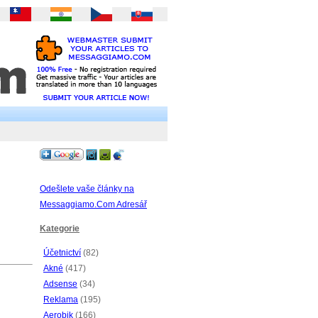
Odešlete vaše články na
Messaggiamo.Com Adresář
Kategorie
Účetnictví
(82)
Akné
(417)
Adsense
(34)
Reklama
(195)
Aerobik
(166)