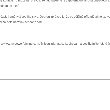
cký kontakt. To může být pravda, že tato bakterie je zapojena do mnoha případech a
způsobuje akné.
asto i změny životního stylu. Dobrou zprávou je, že ve většině případů akné lze vyl
mací najdete na www.acneabc.com
a www.mypowerfulmind.com. Ty jsou zdarma ke kopírování a používání tohoto člá