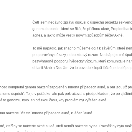
Četl jsem nedávno zprávu diskusi o úspěchu projektu sekven
genomu bakterie, které se říká, že příčinou akné, Propionibac
acnes, a jak to může vést k novým způsobům léčby Akné.
To mě napadlo, jak snadno můžeme dojít k závěrům, které nem
podporovány důkazy, nebo zdravý rozum. Nechápejte mě špat
bezvýhradně podporují vědecký výzkum, který komunita je na 
oblasti Akné a Doufám, že to povede k lepší léčbě, nebo lépe 
uenced kompletní genom bakterií zapojené v mnoha případech akné, a oni jsou již pr
 tento úspěch". To je v pořádku, ale pak pokračoval s předpokladem, že po zjištění
é to genomu, bylo jen otázkou času, kdy problém byl vyřešen akné.
omu bakterie účastní mnoha případech akné, k léčení akné.
dé, kteří by se bakterie akné a lidé, kteří neměl bakterie by ne. Rovněž by bylo mo