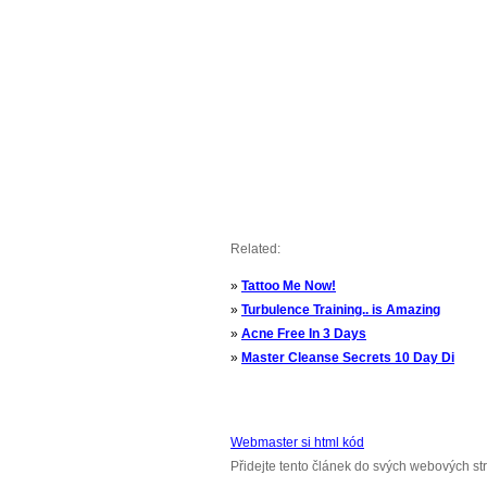
Related:
»
Tattoo Me Now!
»
Turbulence Training.. is Amazing
»
Acne Free In 3 Days
»
Master Cleanse Secrets 10 Day Di
Webmaster si html kód
Přidejte tento článek do svých webových st