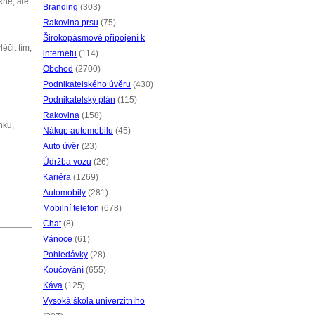
kné, ale
Branding
(303)
Rakovina prsu
(75)
Širokopásmové připojení k
éčit tím,
internetu
(114)
Obchod
(2700)
Podnikatelského úvěru
(430)
Podnikatelský plán
(115)
Rakovina
(158)
nku,
Nákup automobilu
(45)
Auto úvěr
(23)
Údržba vozu
(26)
Kariéra
(1269)
Automobily
(281)
Mobilní telefon
(678)
Chat
(8)
Vánoce
(61)
Pohledávky
(28)
Koučování
(655)
Káva
(125)
Vysoká škola univerzitního