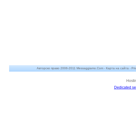
Авторско право 2006-2011 Messaggiamo.Com -
Карта на сайта
-
Pri
Hosti
Dedicated se