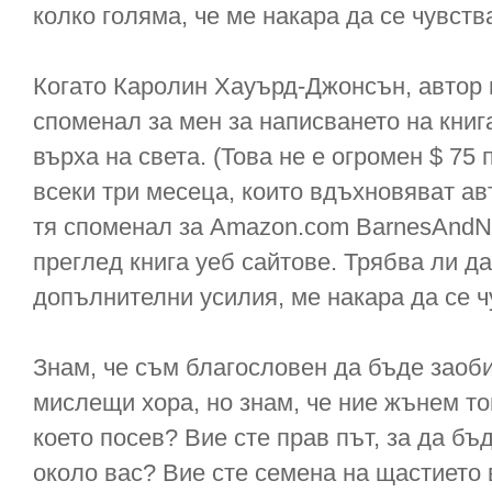
колко голяма, че ме накара да се чувств
Когато Каролин Хауърд-Джонсън, автор 
споменал за мен за написването на книга
върха на света. (Това не е огромен $ 75
всеки три месеца, които вдъхновяват ав
тя споменал за Amazon.com BarnesAndNo
преглед книга уеб сайтове. Трябва ли да
допълнителни усилия, ме накара да се 
Знам, че съм благословен да бъде заоби
мислещи хора, но знам, че ние жънем тов
което посев? Вие сте прав път, за да бъ
около вас? Вие сте семена на щастието 