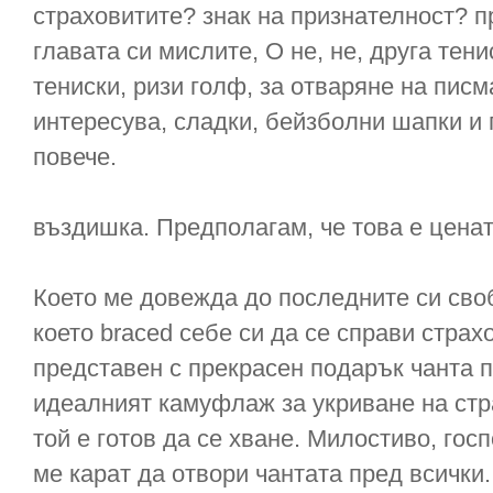
страховитите? знак на признателност? п
главата си мислите, О не, не, друга тен
тениски, ризи голф, за отваряне на писма
интересува, сладки, бейзболни шапки и 
повече.
въздишка. Предполагам, че това е ценат
Което ме довежда до последните си своб
което braced себе си да се справи страх
представен с прекрасен подарък чанта п
идеалният камуфлаж за укриване на стр
той е готов да се хване. Милостиво, го
ме карат да отвори чантата пред всички.