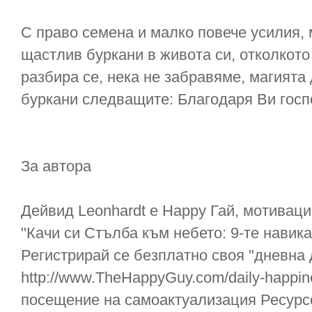
С право семена и малко повече усилия, 
щастлив буркани в живота си, отколкото
разбира се, нека не забравяме, магията 
буркани следващите: Благодаря Ви госп
За автора
Дейвид Leonhardt е Happy Гай, мотиваци
"Качи си Стълба към небето: 9-те навик
Регистрирай се безплатно своя "дневна 
http://www.TheHappyGuy.com/daily-happine
посещение на самоактуализация Ресурс