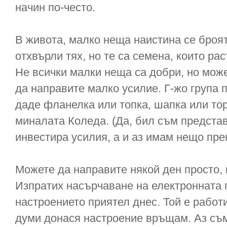
начин по-често.
В живота, малко неща наистина се броят
отхвърли тях, но те са семена, които рас
Не всички малки неща са добри, но може
да направите малко усилие. Г-жо група 
даде фланелка или топка, шапка или то
миналата Коледа. (Да, бил съм представе
инвестира усилия, а и аз имам нещо пре
Можете да направите някой ден просто, 
Изпратих насърчаване на електронната 
настроението приятел днес. Той е работ
думи донася настроение връщам. Аз съм