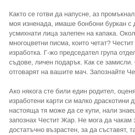
Както се готви да напусне, аз промъкнал
моя изненада, имаше бонбони буркан с 
усмихнати лица залепен на капака. Окол
многоцветни писма, които четат? Честит 
изработка. Г-жо председател група отде
съдове, личен подарък. Как се замисли.
отговарят на вашите мач. Запознайте Че
Ако някога сте били един родител, оцен
изработени карти си малко драскотини д
настояща тя може да се купи, нали знаеш
запознах Честит Жар. Не мога да чакам
достатъчно възрастен, за да съставят, та