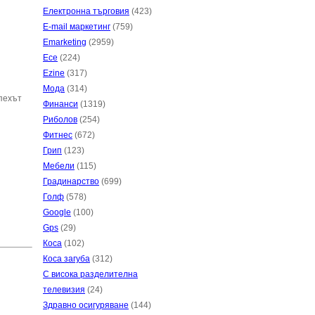
Електронна търговия
(423)
E-mail маркетинг
(759)
Emarketing
(2959)
Есе
(224)
Ezine
(317)
Мода
(314)
спехът
Финанси
(1319)
Риболов
(254)
Фитнес
(672)
Грип
(123)
Мебели
(115)
Градинарство
(699)
Голф
(578)
Google
(100)
Gps
(29)
Коса
(102)
Коса загуба
(312)
С висока разделителна
телевизия
(24)
Здравно осигуряване
(144)