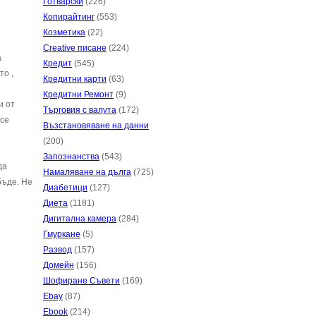
Готварски
(226)
Копирайтинг
(553)
Козметика
(22)
Creative писане
(224)
а
Кредит
(545)
то ,
Кредитни карти
(63)
Кредитни Ремонт
(9)
и от
Търговия с валута
(172)
 се
Възстановяване на данни
(200)
Запознанства
(543)
да
Намаляване на дълга
(725)
бъде. Не
Диабетици
(127)
Диета
(1181)
Дигитална камера
(284)
Гмуркане
(5)
Развод
(157)
Домейн
(156)
Шофиране Съвети
(169)
Ebay
(87)
Ebook
(214)