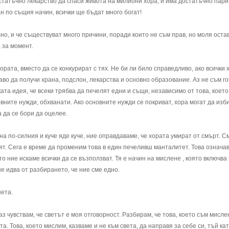
остатъчно лекарство да спаси живота на милиони хора, и има достатъчно пари
н по същия начин, всички ще бъдат много богат!
сно, и че съществуват много причини, поради които не съм прав, но моля оста
 за момент.
хората, вместо да се конкурират с тях. Не би ли било справедливо, ако всички 
во да получи храна, подслон, лекарства и основно образование. Аз не съм го
ата идея, че всеки трябва да печелят едни и същи, независимо от това, което
вните нужди, обхванати. Ако основните нужди се покриват, хора могат да изби
а да се бори да оцелее.
а по-силния и куче яде куче, ние оправдаваме, че хората умират от смърт. С
бят. Сега е време да променим това в един печеливш манталитет. Това означав
то ние искаме всички да се възползват. Тя е начин на мислене , която включва
е идва от разбирането, че ние сме едно.
нета.
 аз чувствам, че светът е моя отговорност. Разбирам, че това, което съм мисле
а. Това, което мислим, казваме и не към света, да направя за себе си, тъй кат