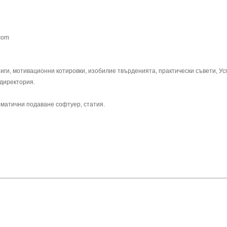
.com
книги, мотивационни котировки, изобилие твърденията, практически съвети, У
 директория.
оматични подаване софтуер, статия.