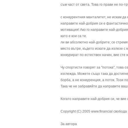
съм част от света. Това го прави не по-тр
с конкурентния манталитет, не искам да 
направите най-добрия си е фантастично 
мотивация! Ако го направите най-добрия 
като е кои са те.
ли ви абсолютно най-добрите; се стремят
място вътре, където искате да излезе с к
конкурират по естествен начин, вие сте 
Чу спортисти говорят за "потока", това 
изглежда. Можете също така да достигне 
борба, а не конкуренция, а поток. Този п
Така че не забравяйте да направите ваш
Когато направите най-добрия си, че вие 
Copyright (C) 2005 www.financial свобод
За автора