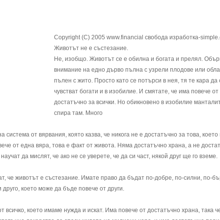
Copyright (C) 2005 www.financial свобода изработка-simple
Животът не е състезание.
Не, изобщо. Животът се е обилна и богата и прелял. Объ
внимание на едно дърво пълна с узрели плодове или обла
пълен с жито. Просто като се потърси в нея, тя те кара да 
чувстват богати и в изобилие. И смятате, че има повече от
достатъчно за всички. Но обикновено в изобилие мантали
спира там. Много
на система от вярвания, която казва, че никога не е достатъчно за това, коет
овече от една вяра, това е факт от живота. Няма достатъчно храна, а не доста
аучат да мислят, че ако не се уверете, че да си част, някой друг ще го вземе.
ат, че животът е състезание. Имате право да бъдат по-добре, по-силни, по-бъ
 и друго, което може да бъде повече от други.
от всичко, което имаме нужда и искат. Има повече от достатъчно храна, така ч