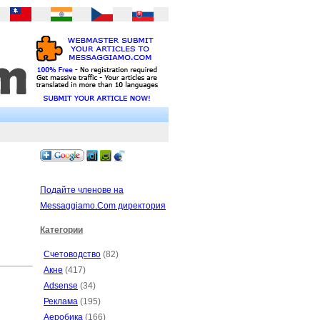
Подайте членове на
Messaggiamo.Com директория
Категории
Счетоводство
(82)
Акне
(417)
Adsense
(34)
Реклама
(195)
Аеробика
(166)