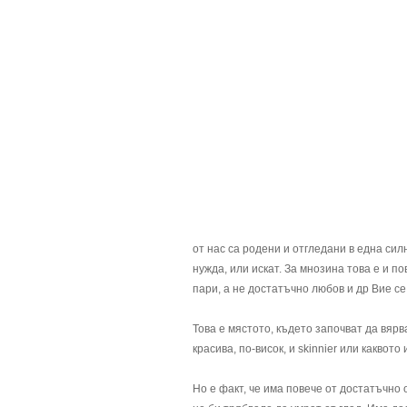
от нас са родени и отгледани в една сил
нужда, или искат. За мнозина това е и п
пари, а не достатъчно любов и др Вие се н
Това е мястото, където започват да вярв
красива, по-висок, и skinnier или каквото
Но е факт, че има повече от достатъчно 