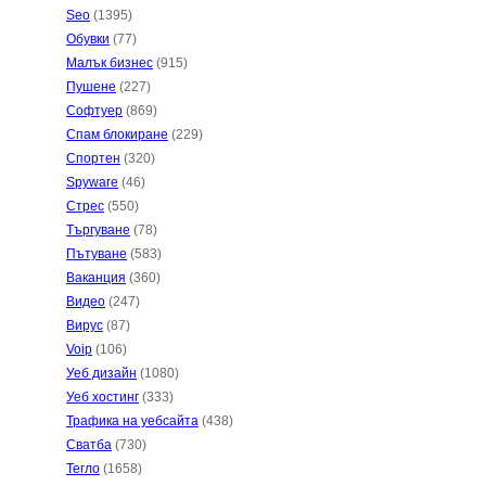
Seo
(1395)
Обувки
(77)
Малък бизнес
(915)
Пушене
(227)
Софтуер
(869)
Спам блокиране
(229)
Спортен
(320)
Spyware
(46)
Стрес
(550)
Търгуване
(78)
Пътуване
(583)
Ваканция
(360)
Видео
(247)
Вирус
(87)
Voip
(106)
Уеб дизайн
(1080)
Уеб хостинг
(333)
Трафика на уебсайта
(438)
Сватба
(730)
Тегло
(1658)