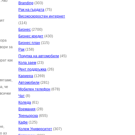
. Ако
Branding
(303)
Рак на гърдата
(75)
Високоскоростен интернет
вят
(114)
Бизнес
(2700)
Бизнес кредит
(430)
хора
Бизнес план
(115)
вори за
Рак
(158)
Покупка на автомобили
(45)
рат как
Кола заем
(23)
Рент поддръжка
(26)
Кариера
(1269)
мятаме,
Автомобили
(281)
а, че
Мобилен телефон
(678)
 всички
Чат
(8)
Коледа
(61)
Вземания
(28)
Треньорска
(655)
Кафе
(125)
не,
Колеж Университет
(307)
о аз