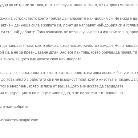
удно да се грижи за това, което се случва, защото знам, че тя пряко ме засяга.
кажа на устройството което трябва да направите най-добрия си. Че искате да
актив и движеща сила в живота си. Искат да направят най-добрия си е голям
си сте най-добрите. Това означава, че всеки е уникален и изключително, прос
 да направят това, което обичаш с най-високо качество виждал. Но го направ
ой си, а не за превишаване други. Ако все пак това, което обичам да правя, ти
на върха, защото вие давате своя най-доброто.
означава, че пространството когато изпълнението им идва лесно и без усилие 
до това място с работата си и че всъщност това, което животът е писано да 
оток е енергиен , която излиза от вас, защото вие искате да създадете.
ия конкуренцията на сърце-пълно едно, а не на ужасите-пълноценна.
сте най-добрите!
а изработка-simple.com