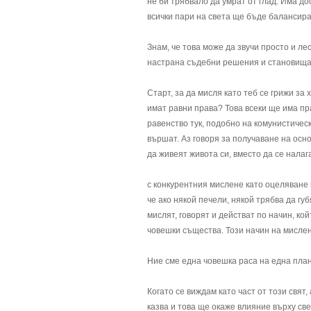
не би трябвало да умрат от глад. Има д
всички пари на света ще бъде балансира
Знам, че това може да звучи просто и ле
настрана съдебни решения и становища
Старт, за да мисля като теб се грижи за 
имат равни права? Това всеки ще има пра
равенство тук, подобно на комунистическ
вършат. Аз говоря за получаване на осно
да живеят живота си, вместо да се налаг
с конкурентния мислене като оцеляване н
че ако някой печели, някой трябва да гу
мислят, говорят и действат по начин, кой
човешки същества. Този начин на мислен
Ние сме една човешка раса на една пла
Когато се виждам като част от този свят,
казва и това ще окаже влияние върху свет