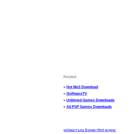
Related:
»
Hot Mp3 Download
»
iSoftwareTV
»
Unlimted Games Downloads
»
All PSP Games Downloads
уебмастъра Вземи Html кодекс