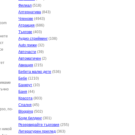
Филиал
(518)
Алтернатива
(843)
Членове
(4943)
.com
Атракция
(686)
Търгове
(403)
рнете
Аудио стрийминг
(108)
ст
Auto грижи
(32)
се
Авточасти
(39)
Автоматичен
(2)
тет
Авиация
(215)
Бебета малко дете
(536)
Бебе
(1210)
о имаме
Банкрут
(10)
тъчно
Баня
(44)
Красота
(803)
Спалня
(45)
рзо, по-
Blogging
(502)
Боди билдинг
(301)
Резервирайте търговия
(255)
е никой
Литературен преглед
(363)