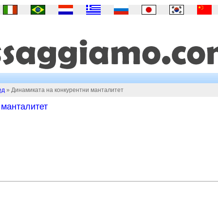
ед
» Динамиката на конкурентни манталитет
 манталитет