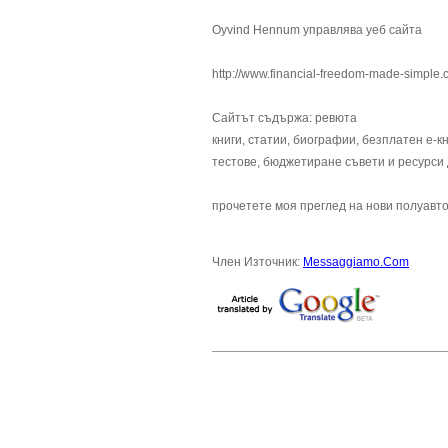
Oyvind Hennum управлява уеб сайта
http://www.financial-freedom-made-simple
Сайтът съдържа: ревюта
книги, статии, биографии, безплатен е-
тестове, бюджетиране съвети и ресурси
прочетете моя преглед на нови полуавт
Член Източник:
Messaggiamo.Com