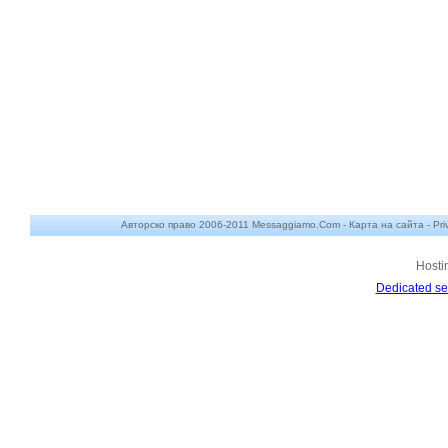
Авторско право 2006-2011 Messaggiamo.Com -
Карта на сайта
-
Pri
Hosti
Dedicated se