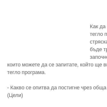
Как да
тегло 
стряск
бъде т
започн
които можете да се запитате, който ще в
тегло програма.
- Какво се опитва да постигне чрез обща
(Цели)