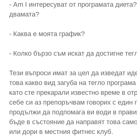
- Am I интересуват от програмата диета
двамата?
- Каква е моята график?
- Колко бързо съм искат да достигне тег
Тези въпроси имат за цел да изведат ид
това какво вид загуба на тегло програма
като сте прекарали известно време в от
себе си аз препоръчвам говорих с един 
продължи да подпомага ви води в прави
бъде в състояние да направят това само
или дори в местния фитнес клуб.