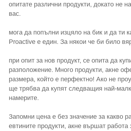
опитате различни продукти, докато не на
вас.
мога да попълни изцяло на бик и да ти 
Proactive е един. За някои че би било вяр
при опит за нов продукт, се опита да ку
разположение. Много продукти, акне оф
размера, който е перфектно! Ако не про
ще трябва да купят следващия най-мал
намерите.
Запомни цена е без значение за какво ра
евтините продукти, акне вършат работа 